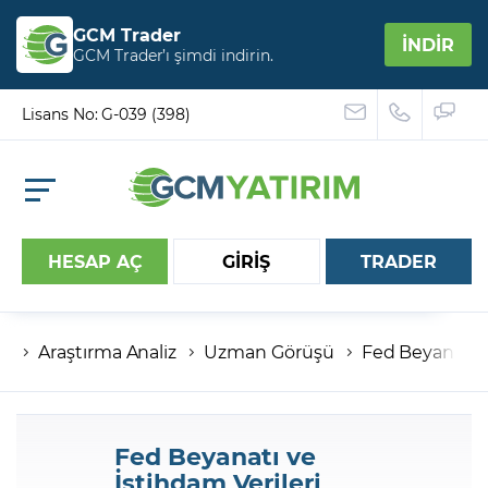
GCM Trader
İNDİR
GCM Trader’ı şimdi indirin.
Lisans No: G-039 (398)
HESAP AÇ
GİRİŞ
TRADER
Araştırma Analiz
Uzman Görüşü
Fed Beyanatı 
Hesap numaranız
Şifreniz
Fed Beyanatı ve
İstihdam Verileri