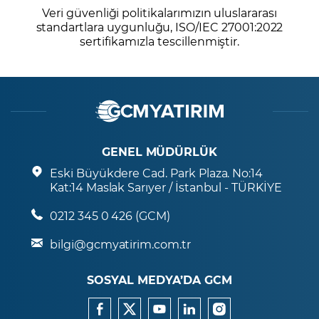
Veri güvenliği politikalarımızın uluslararası
standartlara uygunluğu, ISO/IEC 27001:2022
sertifikamızla tescillenmiştir.
GENEL MÜDÜRLÜK
Eski Büyükdere Cad. Park Plaza. No:14
Kat:14 Maslak Sarıyer / İstanbul - TÜRKİYE
0212 345 0 426 (GCM)
bilgi@gcmyatirim.com.tr
SOSYAL MEDYA’DA GCM