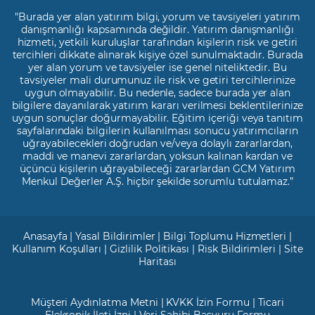
"Burada yer alan yatırım bilgi, yorum ve tavsiyeleri yatırım
danışmanlığı kapsamında değildir. Yatırım danışmanlığı
hizmeti, yetkili kuruluşlar tarafından kişilerin risk ve getiri
tercihleri dikkate alınarak kişiye özel sunulmaktadır. Burada
yer alan yorum ve tavsiyeler ise genel niteliktedir. Bu
tavsiyeler mali durumunuz ile risk ve getiri tercihlerinize
uygun olmayabilir. Bu nedenle, sadece burada yer alan
bilgilere dayanılarak yatırım kararı verilmesi beklentilerinize
uygun sonuçlar doğurmayabilir. Eğitim içeriği veya tanıtım
sayfalarındaki bilgilerin kullanılması sonucu yatırımcıların
uğrayabilecekleri doğrudan ve/veya dolaylı zararlardan,
maddi ve manevi zararlardan, yoksun kalınan kardan ve
üçüncü kişilerin uğrayabileceği zararlardan GCM Yatırım
Menkul Değerler A.Ş. hiçbir şekilde sorumlu tutulamaz.”
Anasayfa
|
Yasal Bildirimler
|
Bilgi Toplumu Hizmetleri
|
Kullanım Koşulları
|
Gizlilik Politikası
|
Risk Bildirimleri
|
Site
Haritası
Müşteri Aydınlatma Metni
|
KVKK İzin Formu
|
Ticari
Elekronik İleti İzni
|
Veri Sahibi Başvuru Formu