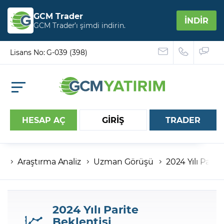
GCM Trader
İNDİR
GCM Trader’ı şimdi indirin.
Lisans No: G-039 (398)
HESAP AÇ
GİRİŞ
TRADER
Araştırma Analiz
Uzman Görüşü
2024 Yılı Parit
Hesap numaranız
Şifreniz
2024 Yılı Parite
Beklentisi