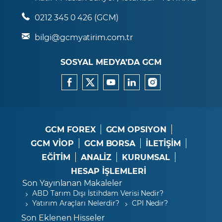
0212 345 0 426 (GCM)
bilgi@gcmyatirim.com.tr
SOSYAL MEDYA’DA GCM
GCM FOREX
GCM OPSIYON
GCM VİOP
GCM BORSA
İLETİŞİM
EĞİTİM
ANALİZ
KURUMSAL
HESAP İŞLEMLERİ
Son Yayınlanan Makaleler
ABD Tarım Dışı İstihdam Verisi Nedir?
Yatırım Araçları Nelerdir?
CPI Nedir?
Son Eklenen Hisseler