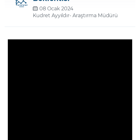
08 Ocak 2024
Kudret Ayyıldır
- Araştırma Müdürü
Şifremi Unuttum