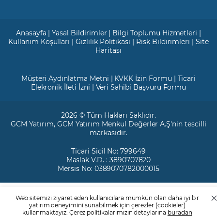
Anasayfa
|
Yasal Bildirimler
|
Bilgi Toplumu Hizmetleri
|
Kullanım Koşulları
|
Gizlilik Politikası
|
Risk Bildirimleri
|
Site
Haritası
Müşteri Aydınlatma Metni
|
KVKK İzin Formu
|
Ticari
Elekronik İleti İzni
|
Veri Sahibi Başvuru Formu
2026 © Tüm Hakları Saklıdır.
GCM Yatırım
, GCM Yatırım Menkul Değerler A.Ş'nin tescilli
markasıdır.
Ticari Sicil No: 799649
Maslak V.D. : 3890707820
Mersis No: 0389070782000015
Web sitemizi ziyaret eden kullanıcılara mümkün olan daha iyi bir
yatırım deneyimini sunabilmek için çerezler (cookieler)
kullanmaktayız. Çerez politikalarımızın detaylarına
buradan