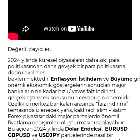
Değerli İzleyiciler,
2024 yılında küresel piyasaların daha sıkı para
politikasından daha gevşek bir para politikasına
doğru evrilmesi
beklenmektedir.
Enflasyon
,
İstihdam
ve
Büyüme
gi
önemli ekonomik göstergelerin sonuçları majör
bankaların ne kadar hızlı / yavaş faiz indirimi
gerçekleştirecek sorusunun cevabı için önemlidir.
Özellikle merkez bankaları arasında “faiz indirimi”
temasında izlenecek yarış, kaldıraçlı alım – satım
Forex piyasasındaki majör paritelerde önemli
fiyatlama değişimleri oluşturmasını sağlayabilir.
Bu açıdan 2024 yılında
Dolar Endeksi
,
EURUSD
,
GBPUSD
ve
USDJPY
paritelerinde nasıl bir