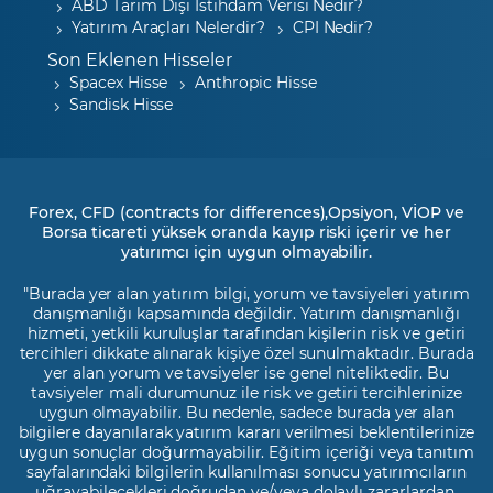
ABD Tarım Dışı İstihdam Verisi Nedir?
Yatırım Araçları Nelerdir?
CPI Nedir?
Son Eklenen Hisseler
Spacex Hisse
Anthropic Hisse
Sandisk Hisse
Forex, CFD (contracts for differences),Opsiyon, VİOP ve
Borsa ticareti yüksek oranda kayıp riski içerir ve her
yatırımcı için uygun olmayabilir.
"Burada yer alan yatırım bilgi, yorum ve tavsiyeleri yatırım
danışmanlığı kapsamında değildir. Yatırım danışmanlığı
hizmeti, yetkili kuruluşlar tarafından kişilerin risk ve getiri
tercihleri dikkate alınarak kişiye özel sunulmaktadır. Burada
yer alan yorum ve tavsiyeler ise genel niteliktedir. Bu
tavsiyeler mali durumunuz ile risk ve getiri tercihlerinize
uygun olmayabilir. Bu nedenle, sadece burada yer alan
bilgilere dayanılarak yatırım kararı verilmesi beklentilerinize
uygun sonuçlar doğurmayabilir. Eğitim içeriği veya tanıtım
sayfalarındaki bilgilerin kullanılması sonucu yatırımcıların
uğrayabilecekleri doğrudan ve/veya dolaylı zararlardan,