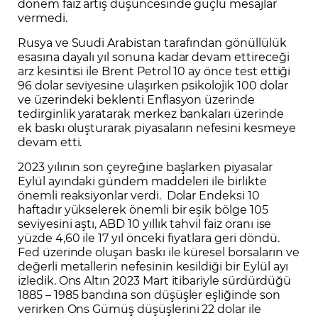
dönem faiz artış düşüncesinde güçlü mesajlar
vermedi.
Rusya ve Suudi Arabistan tarafından gönüllülük
esasına dayalı yıl sonuna kadar devam ettireceği
arz kesintisi ile Brent Petrol 10 ay önce test ettiği
96 dolar seviyesine ulaşırken psikolojik 100 dolar
ve üzerindeki beklenti Enflasyon üzerinde
tedirginlik yaratarak merkez bankaları üzerinde
ek baskı oluşturarak piyasaların nefesini kesmeye
devam etti.
2023 yılının son çeyreğine başlarken piyasalar
Eylül ayındaki gündem maddeleri ile birlikte
önemli reaksiyonlar verdi. Dolar Endeksi 10
haftadır yükselerek önemli bir eşik bölge 105
seviyesini aştı, ABD 10 yıllık tahvil faiz oranı ise
yüzde 4,60 ile 17 yıl önceki fiyatlara geri döndü.
Fed üzerinde oluşan baskı ile küresel borsaların ve
değerli metallerin nefesinin kesildiği bir Eylül ayı
izledik. Ons Altın 2023 Mart itibariyle sürdürdüğü
1885 – 1985 bandına son düşüşler eşliğinde son
verirken Ons Gümüş düşüşlerini 22 dolar ile