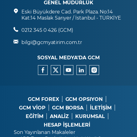
GENEL MÜDÜRLÜK
Eski Büyükdere Cad. Park Plaza. No:14
Kat:14 Maslak Sarıyer / İstanbul - TÜRKİYE
0212 345 0 426 (GCM)
bilgi@gcmyatirim.com.tr
SOSYAL MEDYA’DA GCM
GCM FOREX
GCM OPSIYON
GCM VİOP
GCM BORSA
İLETİŞİM
EĞİTİM
ANALİZ
KURUMSAL
HESAP İŞLEMLERİ
Son Yayınlanan Makaleler