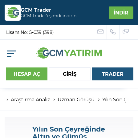
GCM Trader
İNDİR
GCM Trader’ı şimdi indirin.
Lisans No: G-039 (398)
HESAP AÇ
GİRİŞ
TRADER
Araştırma Analiz
Uzman Görüşü
Yılın Son Çeyr
Hesap numaranız
Şifreniz
Yılın Son Çeyreğinde
Altın ve Gümüş