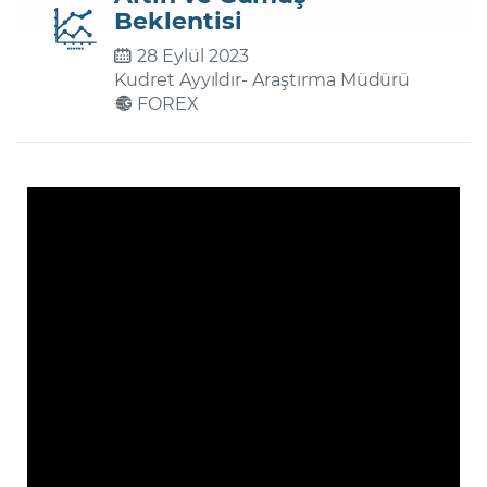
Beklentisi
28 Eylül 2023
Şifremi Unuttum
Kudret Ayyıldır
- Araştırma Müdürü
FOREX