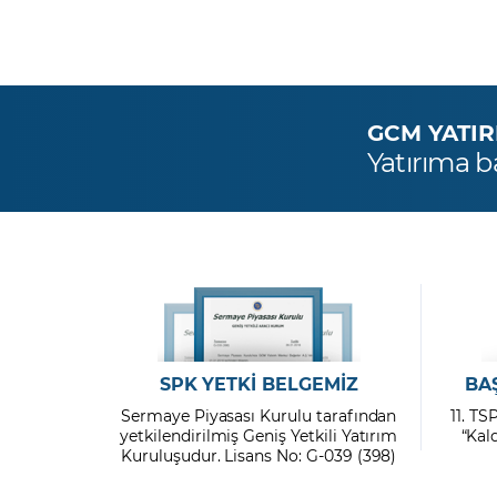
GCM YATIRIM
Yatırıma b
SPK YETKİ BELGEMİZ
BA
Sermaye Piyasası Kurulu tarafından
11. TS
yetkilendirilmiş Geniş Yetkili Yatırım
“Kal
Kuruluşudur. Lisans No: G-039 (398)