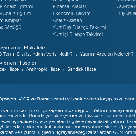
k Analiz Eğitimi
Finansal Araçlar
GCM’de K
 Analiz Eğitimi
Ekonomik Takvim
Duyurula
m Kitapları
Analiz Asistan
ns Sözlüğü
Yurt Dışı Bilanço Takvimi
Yurt İçi Bilanço Takvimi
ayınlanan Makaleler
 Tarım Dışı İstihdam Verisi Nedir?
Yatırım Araçları Nelerdir?
klenen Hisseler
cex Hisse
Anthropic Hisse
Sandisk Hisse
Opsiyon, VİOP ve Borsa ticareti yüksek oranda kayıp riski içerir 
i yatırım danışmanlığı kapsamında değildir. Yatırım danışmanlığı h
 sunulmaktadır. Burada yer alan yorum ve tavsiyeler ise genel nite
 nedenle, sadece burada yer alan bilgilere dayanılarak yatırım kara
falarındaki bilgilerin kullanılması sonucu yatırımcıların uğrayab
kardan ve üçüncü kişilerin uğrayabileceği zararlardan GCM Yatırı