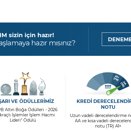
 sizin için hazır!
DENEME
aşlamaya hazır mısınız?
ŞARI VE ÖDÜLLERİMİZ
KREDİ DERECELENDİ
NOTU
PB Altın Boğa Ödülleri - 2026
dıraçlı İşlemler İşlem Hacmi
Uzun vadeli derecelendirme n
Lideri" Ödülü
AA ve kısa vadeli derecele
notu (TR) A1+