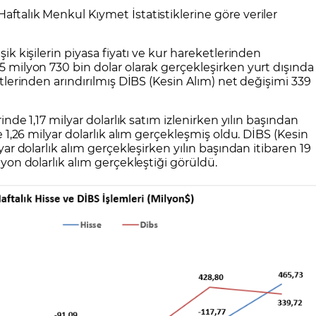
CFD Nedir?
İşlem Koşulları
Rollover Tarih ve Ko
aftalık Menkul Kıymet İstatistiklerine göre veriler
 Bilanço Takvimi
Ekonomik Takvim
Analiz Asistan
Eğitim Kitapları
Finansal Okur Yazarlık
 Transferi
Sıkça Sorulan Sorular
Site Haritası
orularla Borsa
Borsa İşlem Koşulları
Canlı Fiyat
şik kişilerin piyasa fiyatı ve kur hareketlerinden
MT4 Eğitim Videoları
GCM MT5 Eğitim Videoları
65 milyon 730 bin dolar olarak gerçekleşirken yurt dışında
ketlerinden arındırılmış DİBS (Kesin Alım) net değişimi 339
rinde 1,17 milyar dolarlık satım izlenirken yılın başından
te 1,26 milyar dolarlık alım gerçekleşmiş oldu. DİBS (Kesin
lyar dolarlık alım gerçekleşirken yılın başından itibaren 19
ilyon dolarlık alım gerçekleştiği görüldü.