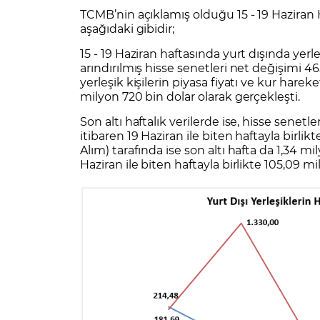
Zarar Olasılığınız
Forex Nedir?
TCMB’nin açıklamış olduğu 15 - 19 Haziran H
İŞLEM PLATFORMLARI
aşağıdaki gibidir;
Yurt Dışı Bilanço Takvimi
Yurt İçi
Sorularla Borsa
Finans Sözlüğü
Yasal Bildirimler
Para Güvenliği ve
Borsa Nedir
Model Portföy
S
15 - 19 Haziran haftasında yurt dışında yerle
GCM Trader Eğitim Videoları
GCM 
arındırılmış hisse senetleri net değişimi 4
yerleşik kişilerin piyasa fiyatı ve kur hare
milyon 720 bin dolar olarak gerçekleşti.
Son altı haftalık verilerde ise, hisse senetle
itibaren 19 Haziran ile biten haftayla birlik
Alım) tarafında ise son altı hafta da 1,34 mi
Haziran ile biten haftayla birlikte 105,09 m