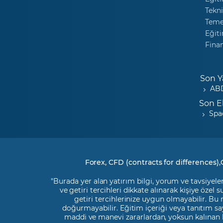
Tekni
Temel
Eğiti
Fina
Son Y
ABD
Son E
Spa
Forex, CFD (contracts for differences),
"Burada yer alan yatırım bilgi, yorum ve tavsiyeler
ve getiri tercihleri dikkate alınarak kişiye özel
getiri tercihlerinize uygun olmayabilir. Bu
doğurmayabilir. Eğitim içeriği veya tanıtım say
maddi ve manevi zararlardan, yoksun kalınan 