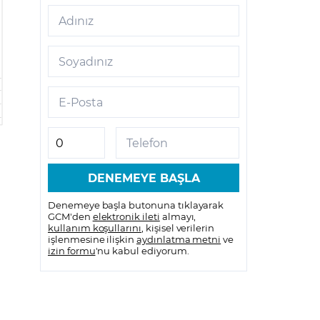
Adınız
Soyadınız
E-Posta
Telefon
Denemeye başla butonuna tıklayarak
GCM'den
elektronik ileti
almayı,
kullanım koşullarını
, kişisel verilerin
işlenmesine ilişkin
aydınlatma metni
ve
izin formu
'nu kabul ediyorum.