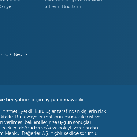
ariyer
Şifremi Unuttum
r
CPI Nedir?
ve her yatırımcı için uygun olmayabilir.
izmeti, yetkili kuruluşlar tarafından kişilerin risk
liktedir. Bu tavsiyeler mali durumunuz ile risk ve
rı verilmesi beklentilerinize uygun sonuçlar
ilecekleri doğrudan ve/veya dolaylı zararlardan,
m Menkul Değerler A.Ş. hiçbir şekilde sorumlu