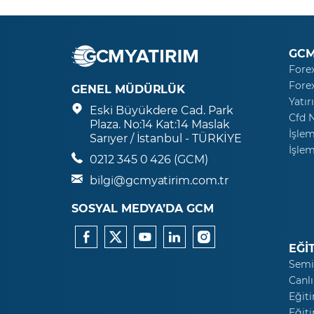
GCM
Fore
Fore
GENEL MÜDÜRLÜK
Yatır
Eski Büyükdere Cad. Park
Cfd 
Plaza. No:14 Kat:14 Maslak
İşlem
Sarıyer / İstanbul - TÜRKİYE
İşlem
0212 345 0 426 (GCM)
bilgi@gcmyatirim.com.tr
SOSYAL MEDYA’DA GCM
EĞİ
Semi
Canlı
Eğiti
Eğiti