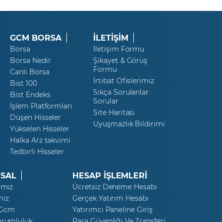
GCM BORSA
İLETİŞİM
Borsa
İletişim Formu
Borsa Nedir
Şikayet & Görüş
Formu
Canlı Borsa
İrtibat Ofislerimiz
Bist 100
Sıkça Sorulanlar
Bist Endeks
Sorular
İşlem Platformları
Site Haritası
Düşen Hisseler
Uyuşmazlık Bildirimi
Yükselen Hisseler
Halka Arz takvimi
Tedbirli Hisseler
SAL
HESAP İŞLEMLERİ
ımız
Ücretsiz Deneme Hesabı
miz
Gerçek Yatırım Hesabı
 Gcm
Yatırımcı Paneline Giriş
orumluluk
Para Güvenliği Ve Transferi