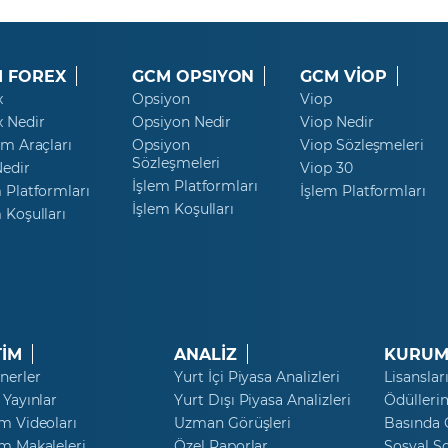
 FOREX
GCM OPSIYON
GCM VİOP
x
Opsiyon
Viop
x Nedir
Opsiyon Nedir
Viop Nedir
ım Araçları
Opsiyon
Viop Sözleşmeleri
Sözleşmeleri
Nedir
Viop 30
İşlem Platformları
 Platformları
İşlem Platformları
İşlem Koşulları
 Koşulları
TİM
ANALİZ
KURUM
nerler
Yurt İçi Piyasa Analizleri
Lisanslar
 Yayınlar
Yurt Dışı Piyasa Analizleri
Ödülleri
m Videoları
Uzman Görüşleri
Basında
m Makaleleri
Özel Raporlar
Sosyal S