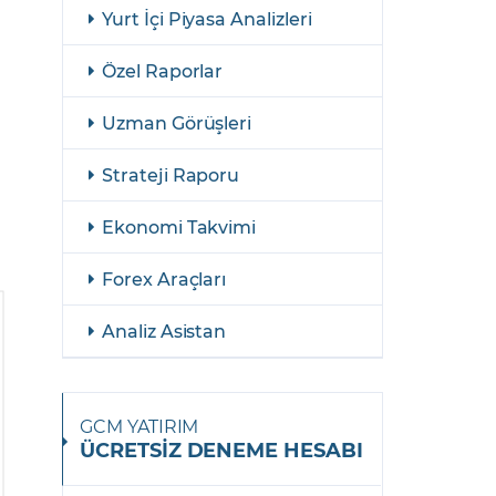
şulları
Yasal Bildirimler
Yurt İçi Piyasa Analizleri
Finansal Araçlar
Özel Raporlar
GCM Borsa Trader Eğitim Videoları
Uzman Görüşleri
Strateji Raporu
Ekonomi Takvimi
Forex Araçları
Analiz Asistan
GCM YATIRIM
ÜCRETSİZ DENEME HESABI