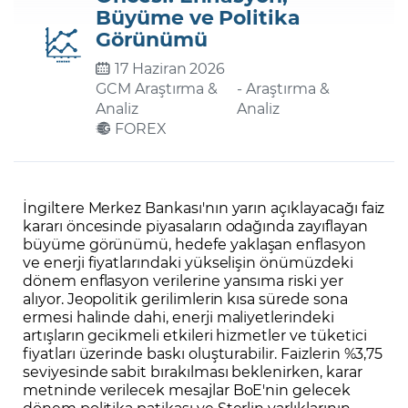
Büyüme ve Politika
Görünümü
Şifremi Unuttum
17 Haziran 2026
GCM Araştırma &
- Araştırma &
Analiz
Analiz
FOREX
İngiltere Merkez Bankası'nın yarın açıklayacağı faiz
kararı öncesinde piyasaların odağında zayıflayan
büyüme görünümü, hedefe yaklaşan enflasyon
ve enerji fiyatlarındaki yükselişin önümüzdeki
dönem enflasyon verilerine yansıma riski yer
alıyor. Jeopolitik gerilimlerin kısa sürede sona
ermesi halinde dahi, enerji maliyetlerindeki
artışların gecikmeli etkileri hizmetler ve tüketici
fiyatları üzerinde baskı oluşturabilir. Faizlerin %3,75
seviyesinde sabit bırakılması beklenirken, karar
metninde verilecek mesajlar BoE'nin gelecek
dönem politika patikası ve Sterlin varlıklarının