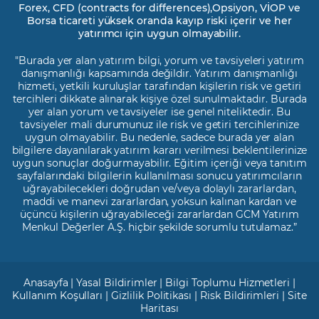
Forex, CFD (contracts for differences),Opsiyon, VİOP ve
Borsa ticareti yüksek oranda kayıp riski içerir ve her
yatırımcı için uygun olmayabilir.
"Burada yer alan yatırım bilgi, yorum ve tavsiyeleri yatırım
danışmanlığı kapsamında değildir. Yatırım danışmanlığı
hizmeti, yetkili kuruluşlar tarafından kişilerin risk ve getiri
tercihleri dikkate alınarak kişiye özel sunulmaktadır. Burada
yer alan yorum ve tavsiyeler ise genel niteliktedir. Bu
tavsiyeler mali durumunuz ile risk ve getiri tercihlerinize
uygun olmayabilir. Bu nedenle, sadece burada yer alan
bilgilere dayanılarak yatırım kararı verilmesi beklentilerinize
uygun sonuçlar doğurmayabilir. Eğitim içeriği veya tanıtım
sayfalarındaki bilgilerin kullanılması sonucu yatırımcıların
uğrayabilecekleri doğrudan ve/veya dolaylı zararlardan,
maddi ve manevi zararlardan, yoksun kalınan kardan ve
üçüncü kişilerin uğrayabileceği zararlardan GCM Yatırım
Menkul Değerler A.Ş. hiçbir şekilde sorumlu tutulamaz.”
Anasayfa
|
Yasal Bildirimler
|
Bilgi Toplumu Hizmetleri
|
Kullanım Koşulları
|
Gizlilik Politikası
|
Risk Bildirimleri
|
Site
Haritası