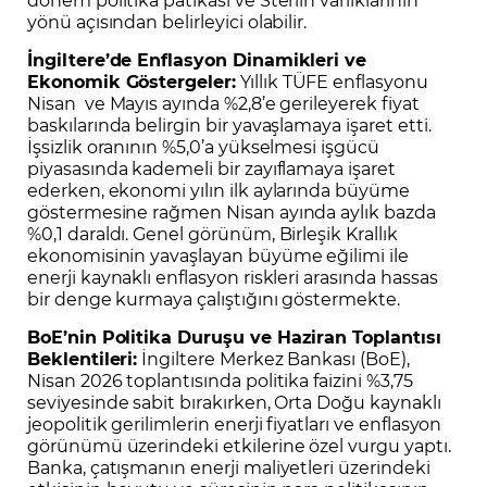
yönü açısından belirleyici olabilir.
İngiltere’de Enflasyon Dinamikleri ve
Ekonomik Göstergeler:
Yıllık TÜFE enflasyonu
Nisan ve Mayıs ayında %2,8’e gerileyerek fiyat
baskılarında belirgin bir yavaşlamaya işaret etti.
İşsizlik oranının %5,0’a yükselmesi işgücü
piyasasında kademeli bir zayıflamaya işaret
ederken, ekonomi yılın ilk aylarında büyüme
göstermesine rağmen Nisan ayında aylık bazda
%0,1 daraldı. Genel görünüm, Birleşik Krallık
ekonomisinin yavaşlayan büyüme eğilimi ile
enerji kaynaklı enflasyon riskleri arasında hassas
bir denge kurmaya çalıştığını göstermekte.
BoE’nin Politika Duruşu ve Haziran Toplantısı
Beklentileri:
İngiltere Merkez Bankası (BoE),
Nisan 2026 toplantısında politika faizini %3,75
seviyesinde sabit bırakırken, Orta Doğu kaynaklı
jeopolitik gerilimlerin enerji fiyatları ve enflasyon
görünümü üzerindeki etkilerine özel vurgu yaptı.
Banka, çatışmanın enerji maliyetleri üzerindeki