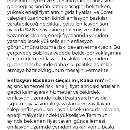
etkisinin boyutu ve süresinin para politikasının
geleceği açısından kritik olacağını belirtirken,
yüksek enerji fiyatlarının gıda fiyatları ve ücret
talepleri üzerinden ikincil enflasyon baskıları
yaratabileceğine dikkat çekti. Enflasyon son
aylarda %2,8 seviyesine gerilemiş ve istikrar
kazanmış olsa da, enerji fiyatlarında yeniden
yaşanabilecek yükselişlerin enflasyon
görünümünü bozma riski devam etmektedir. Bu
çerçevede BoE kısa vadede bekle-gör yaklaşımını
sürdürürken, enflasyon baskılarının yeniden
güçlenmesi halinde daha sıkı politika adımları
atmaya hazır olduğunun mesajını vermekte.
Enflasyon Baskıları Geçici mi, Kalıcı mı?
BoE
açısından temel risk, enerji fiyatlarındaki artışların
geçici kalmayarak hizmetler ve çekirdek
enflasyon üzerinde kalıcı baskı yaratmasıdır.
İşgücü piyasasındaki yavaşlama ve zayıflayan
talep enflasyonu sınırlayabilecek unsurlar olsa da,
enerji maliyetlerindeki yükseliş ve Temmuz
ayında beklenen fiyat tavanı güncellemesi
enflasyon üzerinde yeniden yukarı yönlü baskı