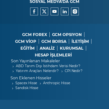
SOSYAL MEDYA’DA GCM
GCM FOREX
GCM OPSIYON
GCM VİOP
GCM BORSA
İLETİŞİM
EĞİTİM
ANALİZ
KURUMSAL
HESAP İŞLEMLERİ
Son Yayınlanan Makaleler
ABD Tarım Dışı İstihdam Verisi Nedir?
Yatırım Araçları Nelerdir?
CPI Nedir?
Son Eklenen Hisseler
Spacex Hisse
Anthropic Hisse
Sandisk Hisse