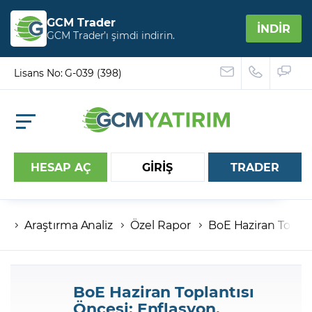
GCM Trader
İNDİR
GCM Trader’ı şimdi indirin.
Lisans No: G-039 (398)
HESAP AÇ
GİRİŞ
TRADER
Araştırma Analiz
Özel Rapor
BoE Haziran Topla
Hesap numaranız
Şifreniz
BoE Haziran Toplantısı
Öncesi: Enflasyon,