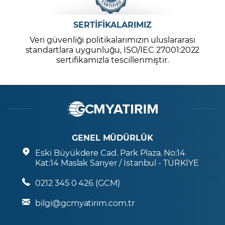
SERTİFİKALARIMIZ
Veri güvenliği politikalarımızın uluslararası
standartlara uygunluğu, ISO/IEC 27001:2022
sertifikamızla tescillenmiştir.
GENEL MÜDÜRLÜK
Eski Büyükdere Cad. Park Plaza. No:14
Kat:14 Maslak Sarıyer / İstanbul - TÜRKİYE
0212 345 0 426 (GCM)
bilgi@gcmyatirim.com.tr