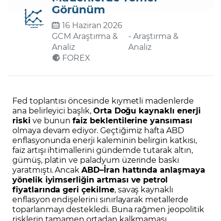
Görünüm
16 Haziran 2026
Şifremi Unuttum
GCM Araştırma &
- Araştırma &
Analiz
Analiz
FOREX
Fed toplantısı öncesinde kıymetli madenlerde
ana belirleyici başlık,
Orta Doğu kaynaklı enerji
riski
ve bunun
faiz beklentilerine yansıması
olmaya devam ediyor. Geçtiğimiz hafta ABD
enflasyonunda enerji kaleminin belirgin katkısı,
faiz artışı ihtimallerini gündemde tutarak altın,
gümüş, platin ve paladyum üzerinde baskı
yaratmıştı. Ancak
ABD–İran hattında anlaşmaya
yönelik iyimserliğin artması ve petrol
fiyatlarında geri çekilme
, savaş kaynaklı
enflasyon endişelerini sınırlayarak metallerde
toparlanmayı destekledi. Buna rağmen jeopolitik
risklerin tamamen ortadan kalkmaması,