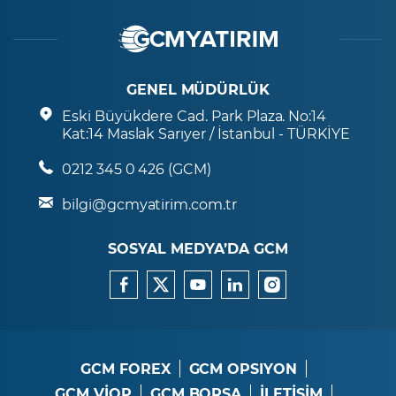
GENEL MÜDÜRLÜK
Eski Büyükdere Cad. Park Plaza. No:14
Kat:14 Maslak Sarıyer / İstanbul - TÜRKİYE
0212 345 0 426 (GCM)
bilgi@gcmyatirim.com.tr
SOSYAL MEDYA’DA GCM
GCM FOREX
GCM OPSIYON
GCM VİOP
GCM BORSA
İLETİŞİM