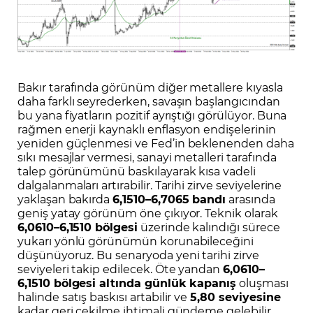
Bakır tarafında görünüm diğer metallere kıyasla
daha farklı seyrederken, savaşın başlangıcından
bu yana fiyatların pozitif ayrıştığı görülüyor. Buna
rağmen enerji kaynaklı enflasyon endişelerinin
yeniden güçlenmesi ve Fed’in beklenenden daha
sıkı mesajlar vermesi, sanayi metalleri tarafında
talep görünümünü baskılayarak kısa vadeli
dalgalanmaları artırabilir. Tarihi zirve seviyelerine
yaklaşan bakırda
6,1510–6,7065 bandı
arasında
geniş yatay görünüm öne çıkıyor. Teknik olarak
6,0610–6,1510 bölgesi
üzerinde kalındığı sürece
yukarı yönlü görünümün korunabileceğini
düşünüyoruz. Bu senaryoda yeni tarihi zirve
seviyeleri takip edilecek. Öte yandan
6,0610–
6,1510 bölgesi altında günlük kapanış
oluşması
halinde satış baskısı artabilir ve
5,80 seviyesine
kadar geri çekilme ihtimali gündeme gelebilir.