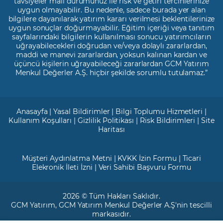
tavsiyeler mali durumunuz ile risk ve getiri tercihlerinize
uygun olmayabilir. Bu nedenle, sadece burada yer alan
bilgilere dayanılarak yatırım kararı verilmesi beklentilerinize
uygun sonuçlar doğurmayabilir. Eğitim içeriği veya tanıtım
sayfalarındaki bilgilerin kullanılması sonucu yatırımcıların
uğrayabilecekleri doğrudan ve/veya dolaylı zararlardan,
maddi ve manevi zararlardan, yoksun kalınan kardan ve
üçüncü kişilerin uğrayabileceği zararlardan GCM Yatırım
Menkul Değerler A.Ş. hiçbir şekilde sorumlu tutulamaz.”
Anasayfa
|
Yasal Bildirimler
|
Bilgi Toplumu Hizmetleri
|
Kullanım Koşulları
|
Gizlilik Politikası
|
Risk Bildirimleri
|
Site
Haritası
Müşteri Aydınlatma Metni
|
KVKK İzin Formu
|
Ticari
Elekronik İleti İzni
|
Veri Sahibi Başvuru Formu
2026 © Tüm Hakları Saklıdır.
GCM Yatırım
, GCM Yatırım Menkul Değerler A.Ş'nin tescilli
markasıdır.