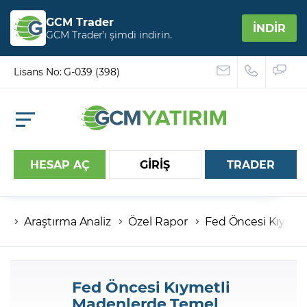
GCM Trader
İNDİR
GCM Trader’ı şimdi indirin.
Lisans No: G-039 (398)
HESAP AÇ
GİRİŞ
TRADER
Araştırma Analiz
Özel Rapor
Fed Öncesi Kıyme
Hesap numaranız
Şifreniz
Fed Öncesi Kıymetli
Madenlerde Temel