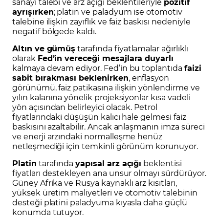
sanayi talebi ve arz açığı beklentileriyle
pozitif
ayrışırken
; platin ve paladyum ise otomotiv
talebine ilişkin zayıflık ve faiz baskısı nedeniyle
negatif bölgede kaldı.
Altın ve gümüş
tarafında fiyatlamalar ağırlıklı
olarak
Fed’in vereceği mesajlara duyarlı
kalmaya devam ediyor. Fed’in bu toplantıda
faizi
sabit bırakması beklenirken
, enflasyon
görünümü, faiz patikasına ilişkin yönlendirme ve
yılın kalanına yönelik projeksiyonlar kısa vadeli
yön açısından belirleyici olacak. Petrol
fiyatlarındaki düşüşün kalıcı hale gelmesi faiz
baskısını azaltabilir. Ancak anlaşmanın imza süreci
ve enerji arzındaki normalleşme henüz
netleşmediği için temkinli görünüm korunuyor.
Platin
tarafında
yapısal arz açığı
beklentisi
fiyatları destekleyen ana unsur olmayı sürdürüyor.
Güney Afrika ve Rusya kaynaklı arz kısıtları,
yüksek üretim maliyetleri ve otomotiv talebinin
desteği platini paladyuma kıyasla daha güçlü
konumda tutuyor.