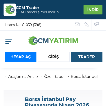
GCM Trader
İNDİR
GCM Trader’ı şimdi indirin.
Lisans No: G-039 (398)
HESAP AÇ
GİRİŞ
TRADER
Araştırma Analiz
Özel Rapor
Borsa İstanbul Pay
Hesap numaranız
Şifreniz
Borsa İstanbul Pay
Piyasasında Nisan 2026