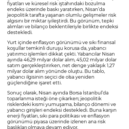
fiyatları ve küresel risk iştahındaki bozulma
endeks üzerinde baskı yaratırken, Nisan’da
jeopolitik tarafta yaşanan olumlu gelişmeler risk
algısını bir miktar iyileştirdi. Bu görünüm, tepki
alımları ve bilanço beklentileriyle birlikte endeksi
destekledi.
Yurt içinde enflasyon görünümü ve sıkı finansal
koşullar temkinli duruşu korusa da, yabancı
yatırımcı işlemleri dikkat çekti. Yabancılar Nisan
ayında 46,29 milyar dolar alım, 45,02 milyar dolar
satım gerçekleştirirken, net denge yaklaşık 1,27
milyar dolar alım yönünde oluştu. Bu tablo,
yabancı ilgisinin seçici de olsa yeniden
güçlendiğine işaret etti.
Sonuç olarak, Nisan ayında Borsa İstanbul’da
toparlanma isteği öne çıkarken; jeopolitik
risklerdeki kısmi yumuşama, bilanço dönemi ve
yabancı girişleri endeksi destekledi. Buna karşın
enerji fiyatları, sıkı para politikası ve enflasyon
görünümü piyasa üzerinde izlenen ana risk
başlıkları olmaya devam ediyor.