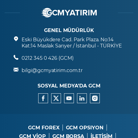
GENEL MÜDÜRLÜK
Eski Büyükdere Cad. Park Plaza. No:14
Kat:14 Maslak Sarıyer / İstanbul - TÜRKİYE
0212 345 0 426 (GCM)
bilgi@gcmyatirim.com.tr
SOSYAL MEDYA’DA GCM
GCM FOREX
GCM OPSIYON
GCM VİOP
GCM BORSA
İLETİŞİM