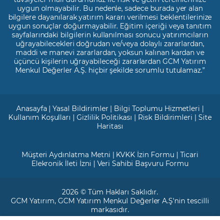
uygun olmayabilir. Bu nedenle, sadece burada yer alan
bilgilere dayanılarak yatırım kararı verilmesi beklentilerinize
uygun sonuçlar doğurmayabilir. Eğitim içeriği veya tanıtım
sayfalarındaki bilgilerin kullanılması sonucu yatırımcıların
uğrayabilecekleri doğrudan ve/veya dolaylı zararlardan,
maddi ve manevi zararlardan, yoksun kalınan kardan ve
üçüncü kişilerin uğrayabileceği zararlardan GCM Yatırım
Menkul Değerler A.Ş. hiçbir şekilde sorumlu tutulamaz.”
Anasayfa
|
Yasal Bildirimler
|
Bilgi Toplumu Hizmetleri
|
Kullanım Koşulları
|
Gizlilik Politikası
|
Risk Bildirimleri
|
Site
Haritası
Müşteri Aydınlatma Metni
|
KVKK İzin Formu
|
Ticari
Elekronik İleti İzni
|
Veri Sahibi Başvuru Formu
2026 © Tüm Hakları Saklıdır.
GCM Yatırım
, GCM Yatırım Menkul Değerler A.Ş'nin tescilli
markasıdır.