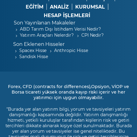
EĞİTİM
ANALİZ
KURUMSAL
HESAP İŞLEMLERİ
Son Yayınlanan Makaleler
ABD Tarım Dışı İstihdam Verisi Nedir?
Yatırım Araçları Nelerdir?
CPI Nedir?
Son Eklenen Hisseler
Spacex Hisse
Anthropic Hisse
Sandisk Hisse
Forex, CFD (contracts for differences),Opsiyon, VİOP ve
Borsa ticareti yüksek oranda kayıp riski içerir ve her
yatırımcı için uygun olmayabilir.
"Burada yer alan yatırım bilgi, yorum ve tavsiyeleri yatırım
danışmanlığı kapsamında değildir. Yatırım danışmanlığı
hizmeti, yetkili kuruluşlar tarafından kişilerin risk ve getiri
tercihleri dikkate alınarak kişiye özel sunulmaktadır. Burada
yer alan yorum ve tavsiyeler ise genel niteliktedir. Bu
tavsiyeler mali durumunuz ile risk ve getiri tercihlerinize