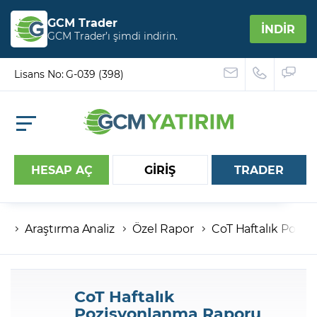
GCM Trader
İNDİR
GCM Trader’ı şimdi indirin.
Lisans No: G-039 (398)
HESAP AÇ
GİRİŞ
TRADER
Araştırma Analiz
Özel Rapor
CoT Haftalık Pozi
Hesap numaranız
Şifreniz
CoT Haftalık
Pozisyonlanma Raporu