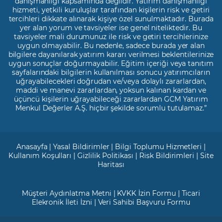
danışmanlığı kapsamında değildir. Yatırım danışmanlığı
hizmeti, yetkili kuruluşlar tarafından kişilerin risk ve getiri
tercihleri dikkate alınarak kişiye özel sunulmaktadır. Burada
yer alan yorum ve tavsiyeler ise genel niteliktedir. Bu
tavsiyeler mali durumunuz ile risk ve getiri tercihlerinize
uygun olmayabilir. Bu nedenle, sadece burada yer alan
bilgilere dayanılarak yatırım kararı verilmesi beklentilerinize
uygun sonuçlar doğurmayabilir. Eğitim içeriği veya tanıtım
sayfalarındaki bilgilerin kullanılması sonucu yatırımcıların
uğrayabilecekleri doğrudan ve/veya dolaylı zararlardan,
maddi ve manevi zararlardan, yoksun kalınan kardan ve
üçüncü kişilerin uğrayabileceği zararlardan GCM Yatırım
Menkul Değerler A.Ş. hiçbir şekilde sorumlu tutulamaz.”
Anasayfa
|
Yasal Bildirimler
|
Bilgi Toplumu Hizmetleri
|
Kullanım Koşulları
|
Gizlilik Politikası
|
Risk Bildirimleri
|
Site
Haritası
Müşteri Aydınlatma Metni
|
KVKK İzin Formu
|
Ticari
Elekronik İleti İzni
|
Veri Sahibi Başvuru Formu