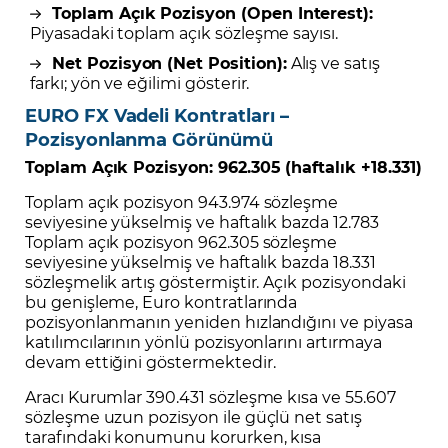
Toplam Açık Pozisyon (Open Interest):
Piyasadaki toplam açık sözleşme sayısı.
Net Pozisyon (Net Position):
Alış ve satış
farkı; yön ve eğilimi gösterir.
EURO FX Vadeli Kontratları –
Pozisyonlanma Görünümü
Toplam Açık Pozisyon: 962.305 (haftalık +18.331)
Toplam açık pozisyon 943.974 sözleşme
seviyesine yükselmiş ve haftalık bazda 12.783
Toplam açık pozisyon 962.305 sözleşme
seviyesine yükselmiş ve haftalık bazda 18.331
sözleşmelik artış göstermiştir. Açık pozisyondaki
bu genişleme, Euro kontratlarında
pozisyonlanmanın yeniden hızlandığını ve piyasa
katılımcılarının yönlü pozisyonlarını artırmaya
devam ettiğini göstermektedir.
Aracı Kurumlar 390.431 sözleşme kısa ve 55.607
sözleşme uzun pozisyon ile güçlü net satış
tarafındaki konumunu korurken, kısa