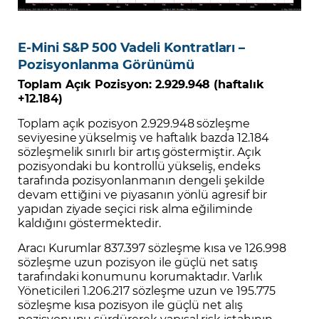
E-Mini S&P 500 Vadeli Kontratları –
Pozisyonlanma Görünümü
Toplam Açık Pozisyon: 2.929.948 (haftalık
+12.184)
Toplam açık pozisyon 2.929.948 sözleşme
seviyesine yükselmiş ve haftalık bazda 12.184
sözleşmelik sınırlı bir artış göstermiştir. Açık
pozisyondaki bu kontrollü yükseliş, endeks
tarafında pozisyonlanmanın dengeli şekilde
devam ettiğini ve piyasanın yönlü agresif bir
yapıdan ziyade seçici risk alma eğiliminde
kaldığını göstermektedir.
Aracı Kurumlar 837.397 sözleşme kısa ve 126.998
sözleşme uzun pozisyon ile güçlü net satış
tarafındaki konumunu korumaktadır. Varlık
Yöneticileri 1.206.217 sözleşme uzun ve 195.775
sözleşme kısa pozisyon ile güçlü net alış
pozisyonunu sürdürerek yapısal risk iştahının