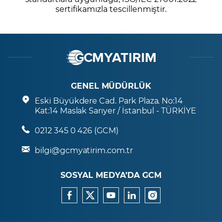
sertifikamızla tescillenmiştir.
GENEL MÜDÜRLÜK
Eski Büyükdere Cad. Park Plaza. No:14
Kat:14 Maslak Sarıyer / İstanbul - TÜRKİYE
0212 345 0 426 (GCM)
bilgi@gcmyatirim.com.tr
SOSYAL MEDYA’DA GCM