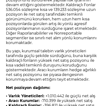
devam ettiğini göstermektedir. Kaldıraçlı Fonlar
536.054 sözleşme kısa ve 139.233 sözleşme uzun
pozisyon ile net satış tarafındaki temkinli
görünümünü korurken, hem uzun hem kısa
pozisyonlarda görülen artış iki yönlü agresif
pozisyonlanmanın sürdüğüne işaret etmektedir.
Diğer Raporlanabilirler ve Nonreportable
segmentler ise sınırlı net alım yönlü konumlarını
korumaktadır.
Bu yapı, kurumsal talebin varlık yöneticileri
tarafında güçlü şekilde sürdüğünü, buna karşılık
kaldıraçlı fonların yüksek net satış pozisyonu ile
kısa vadeli temkinli duruşunu koruduğunu
göstermektedir. Aracı kurumların hedge ağırlıklı
net satış pozisyonu ise piyasa dengesinin
korunmaya devam ettiğini teyit etmektedir.
Net pozisyon dağılımı:
• Varlık Yöneticileri:
+1.010.442 ile güçlü net alış
• Aracı Kurumlar:
-710.399 ile yüksek net satış
• Kaldıraçlı Fonlar:
-396.821 ile yüksek net satış