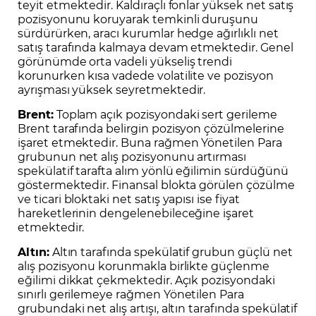
teyit etmektedir. Kaldıraçlı fonlar yüksek net satış
pozisyonunu koruyarak temkinli duruşunu
sürdürürken, aracı kurumlar hedge ağırlıklı net
satış tarafında kalmaya devam etmektedir. Genel
görünümde orta vadeli yükseliş trendi
korunurken kısa vadede volatilite ve pozisyon
ayrışması yüksek seyretmektedir.
Brent:
Toplam açık pozisyondaki sert gerileme
Brent tarafında belirgin pozisyon çözülmelerine
işaret etmektedir. Buna rağmen Yönetilen Para
grubunun net alış pozisyonunu artırması
spekülatif tarafta alım yönlü eğilimin sürdüğünü
göstermektedir. Finansal blokta görülen çözülme
ve ticari bloktaki net satış yapısı ise fiyat
hareketlerinin dengelenebileceğine işaret
etmektedir.
Altın:
Altın tarafında spekülatif grubun güçlü net
alış pozisyonu korunmakla birlikte güçlenme
eğilimi dikkat çekmektedir. Açık pozisyondaki
sınırlı gerilemeye rağmen Yönetilen Para
grubundaki net alış artışı, altın tarafında spekülatif