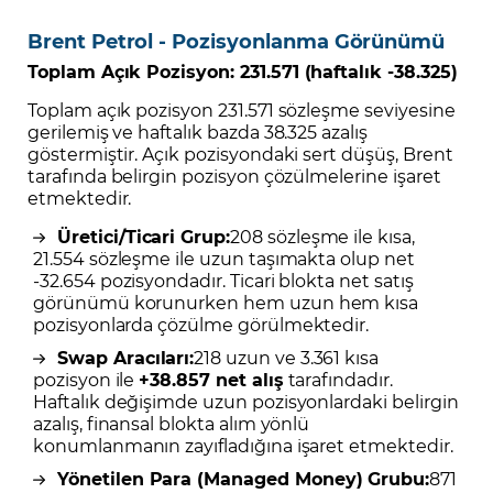
Brent Petrol - Pozisyonlanma Görünümü
Toplam Açık Pozisyon:
231.571 (haftalık -38.325)
Toplam açık pozisyon 231.571 sözleşme seviyesine
gerilemiş ve haftalık bazda 38.325 azalış
göstermiştir. Açık pozisyondaki sert düşüş, Brent
tarafında belirgin pozisyon çözülmelerine işaret
etmektedir.
Üretici/Ticari Grup:
208 sözleşme ile kısa,
21.554 sözleşme ile uzun taşımakta olup net
-32.654 pozisyondadır. Ticari blokta net satış
görünümü korunurken hem uzun hem kısa
pozisyonlarda çözülme görülmektedir.
Swap Aracıları:
218 uzun ve 3.361 kısa
pozisyon ile
+38.857 net alış
tarafındadır.
Haftalık değişimde uzun pozisyonlardaki belirgin
azalış, finansal blokta alım yönlü
konumlanmanın zayıfladığına işaret etmektedir.
Yönetilen Para (Managed Money) Grubu:
871