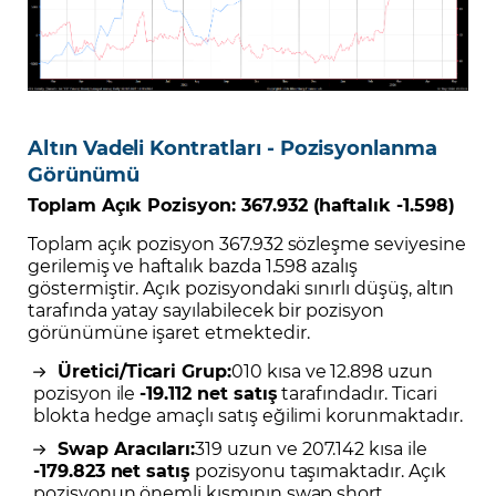
Altın Vadeli Kontratları - Pozisyonlanma
Görünümü
Toplam Açık Pozisyon:
367.932 (haftalık -1.598)
Toplam açık pozisyon 367.932 sözleşme seviyesine
gerilemiş ve haftalık bazda 1.598 azalış
göstermiştir. Açık pozisyondaki sınırlı düşüş, altın
tarafında yatay sayılabilecek bir pozisyon
görünümüne işaret etmektedir.
Üretici/Ticari Grup:
010 kısa ve 12.898 uzun
pozisyon ile
-19.112 net satış
tarafındadır. Ticari
blokta hedge amaçlı satış eğilimi korunmaktadır.
Swap Aracıları:
319 uzun ve 207.142 kısa ile
-179.823 net satış
pozisyonu taşımaktadır. Açık
pozisyonun önemli kısmının swap short