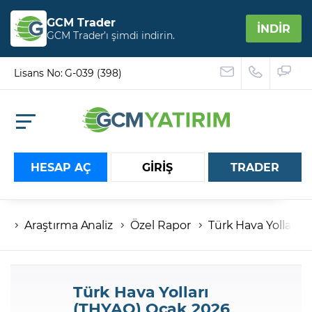
GCM Trader
İNDİR
GCM Trader’ı şimdi indirin.
Lisans No: G-039 (398)
HESAP AÇ
GİRİŞ
TRADER
Araştırma Analiz
Özel Rapor
Türk Hava Yolları 
Hesap numaranız
Şifreniz
Türk Hava Yolları
(THYAO) Ocak 2026