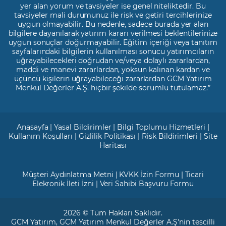
yer alan yorum ve tavsiyeler ise genel niteliktedir. Bu
tavsiyeler mali durumunuz ile risk ve getiri tercihlerinize
uygun olmayabilir. Bu nedenle, sadece burada yer alan
bilgilere dayanılarak yatırım kararı verilmesi beklentilerinize
uygun sonuçlar doğurmayabilir. Eğitim içeriği veya tanıtım
sayfalarındaki bilgilerin kullanılması sonucu yatırımcıların
uğrayabilecekleri doğrudan ve/veya dolaylı zararlardan,
maddi ve manevi zararlardan, yoksun kalınan kardan ve
üçüncü kişilerin uğrayabileceği zararlardan GCM Yatırım
Menkul Değerler A.Ş. hiçbir şekilde sorumlu tutulamaz.”
Anasayfa
|
Yasal Bildirimler
|
Bilgi Toplumu Hizmetleri
|
Kullanım Koşulları
|
Gizlilik Politikası
|
Risk Bildirimleri
|
Site
Haritası
Müşteri Aydınlatma Metni
|
KVKK İzin Formu
|
Ticari
Elekronik İleti İzni
|
Veri Sahibi Başvuru Formu
2026 © Tüm Hakları Saklıdır.
GCM Yatırım
, GCM Yatırım Menkul Değerler A.Ş'nin tescilli