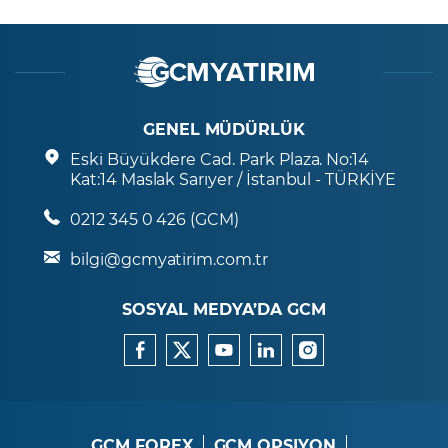
GENEL MÜDÜRLÜK
Eski Büyükdere Cad. Park Plaza. No:14
Kat:14 Maslak Sarıyer / İstanbul - TÜRKİYE
0212 345 0 426 (GCM)
bilgi@gcmyatirim.com.tr
SOSYAL MEDYA’DA GCM
GCM FOREX
GCM OPSIYON