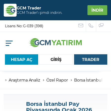
GCM Trader
İNDİR
GCM Trader’ı şimdi indirin.
Lisans No: G-039 (398)
HESAP AÇ
GİRİŞ
TRADER
Araştırma Analiz
Özel Rapor
Borsa İstanbul Pay
Hesap numaranız
Şifreniz
Borsa İstanbul Pay
Piyasasında Ocak 2026