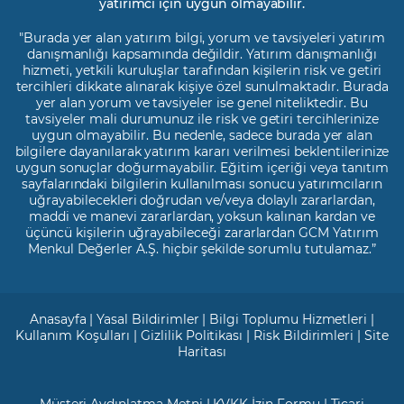
yatırımcı için uygun olmayabilir.
"Burada yer alan yatırım bilgi, yorum ve tavsiyeleri yatırım
danışmanlığı kapsamında değildir. Yatırım danışmanlığı
hizmeti, yetkili kuruluşlar tarafından kişilerin risk ve getiri
tercihleri dikkate alınarak kişiye özel sunulmaktadır. Burada
yer alan yorum ve tavsiyeler ise genel niteliktedir. Bu
tavsiyeler mali durumunuz ile risk ve getiri tercihlerinize
uygun olmayabilir. Bu nedenle, sadece burada yer alan
bilgilere dayanılarak yatırım kararı verilmesi beklentilerinize
uygun sonuçlar doğurmayabilir. Eğitim içeriği veya tanıtım
sayfalarındaki bilgilerin kullanılması sonucu yatırımcıların
uğrayabilecekleri doğrudan ve/veya dolaylı zararlardan,
maddi ve manevi zararlardan, yoksun kalınan kardan ve
üçüncü kişilerin uğrayabileceği zararlardan GCM Yatırım
Menkul Değerler A.Ş. hiçbir şekilde sorumlu tutulamaz.”
Anasayfa
|
Yasal Bildirimler
|
Bilgi Toplumu Hizmetleri
|
Kullanım Koşulları
|
Gizlilik Politikası
|
Risk Bildirimleri
|
Site
Haritası
Müşteri Aydınlatma Metni
|
KVKK İzin Formu
|
Ticari