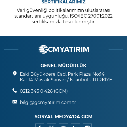
SERTİFİKALARIMIZ
Veri güvenliği politikalarımızın uluslararası
standartlara uygunluğu, ISO/IEC 27001:2022
sertifikamızla tescillenmiştir.
GENEL MÜDÜRLÜK
Eski Büyükdere Cad. Park Plaza. No:14
Kat:14 Maslak Sarıyer / İstanbul - TÜRKİYE
0212 345 0 426 (GCM)
bilgi@gcmyatirim.com.tr
SOSYAL MEDYA’DA GCM