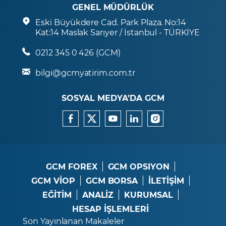
GENEL MÜDÜRLÜK
Eski Büyükdere Cad. Park Plaza. No:14
Kat:14 Maslak Sarıyer / İstanbul - TÜRKİYE
0212 345 0 426 (GCM)
bilgi@gcmyatirim.com.tr
SOSYAL MEDYA’DA GCM
GCM FOREX
GCM OPSIYON
GCM VİOP
GCM BORSA
İLETİŞİM
EĞİTİM
ANALİZ
KURUMSAL
HESAP İŞLEMLERİ
Son Yayınlanan Makaleler