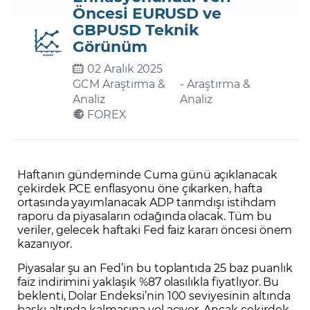
Öncesi EURUSD ve
GBPUSD Teknik
Şifremi Unuttum
Görünüm
02 Aralık 2025
GCM Araştırma &
- Araştırma &
Analiz
Analiz
FOREX
Haftanın gündeminde Cuma günü açıklanacak
çekirdek PCE enflasyonu öne çıkarken, hafta
ortasında yayımlanacak ADP tarımdışı istihdam
raporu da piyasaların odağında olacak. Tüm bu
veriler, gelecek haftaki Fed faiz kararı öncesi önem
kazanıyor.
Piyasalar şu an Fed’in bu toplantıda 25 baz puanlık
faiz indirimini yaklaşık %87 olasılıkla fiyatlıyor. Bu
beklenti, Dolar Endeksi’nin 100 seviyesinin altında
baskı altında kalmasına yol açıyor. Ancak çekirdek