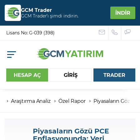
GCM Trader
İNDİR
GCM Trader’ı şimdi indirin.
Lisans No: G-039 (398)
HESAP AÇ
GİRİŞ
TRADER
Araştırma Analiz
Özel Rapor
Piyasaların Gözü
Hesap numaranız
Şifreniz
Piyasaların Gözü PCE
Enflasyonunda: Veri