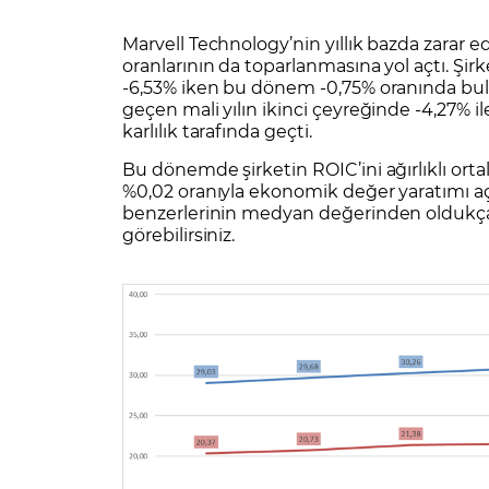
Marvell Technology’nin yıllık bazda zarar ed
oranlarının da toparlanmasına yol açtı. Şir
-6,53% iken bu dönem -0,75% oranında bulun
geçen mali yılın ikinci çeyreğinde -4,27% 
karlılık tarafında geçti.
Bu dönemde şirketin ROIC’ini ağırlıklı or
%0,02 oranıyla ekonomik değer yaratımı a
benzerlerinin medyan değerinden oldukça 
görebilirsiniz.