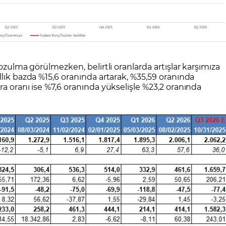
bozulma görülmezken, belirtli oranlarda artışlar karşımıza
llık bazda %15,6 oranında artarak, %35,59 oranında
ra oranı ise %7,6 oranında yükselişle %23,2 oranında