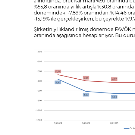
alındığında; brüt kar marjı %9,1 oranında 
%55,8 oranında yıllık artışla %30,8 oranında 
dönemindeki -7,89% oranından; %14,46 oran
-15,19% ile gerçekleşirken, bu çeyrekte %9,7
Şirketin yıllıklandırılmış dönemde FAVÖK 
oranında aşağısında hesaplanıyor. Bu durum