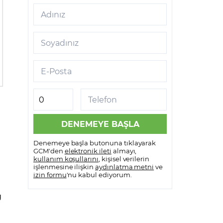
Adınız
Soyadınız
E-Posta
Telefon
Denemeye başla butonuna tıklayarak
GCM'den
elektronik ileti
almayı,
kullanım koşullarını
, kişisel verilerin
işlenmesine ilişkin
aydınlatma metni
ve
izin formu
'nu kabul ediyorum.
ğ