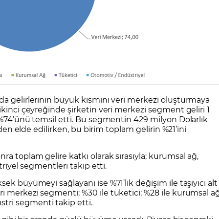
da gelirlerinin büyük kısmını veri merkezi oluşturmaya
kinci çeyreğinde şirketin veri merkezi segment geliri 1
 %74’ünü temsil etti. Bu segmentin 429 milyon Dolarlık
nden elde edilirken, bu birim toplam gelirin %21’ini
a toplam gelire katkı olarak sırasıyla; kurumsal ağ,
triyel segmentleri takip etti.
ek büyümeyi sağlayanı ise %71’lik değişim ile taşıyıcı alt
i merkezi segmenti; %30 ile tüketici; %28 ile kurumsal a
ri segmenti takip etti.