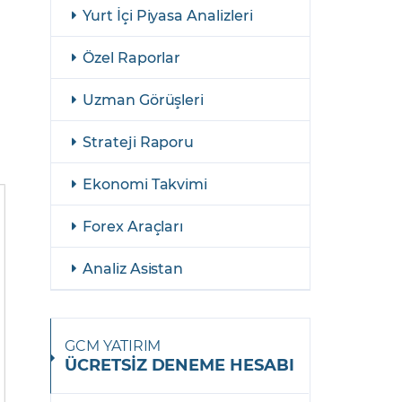
şulları
Yasal Bildirimler
Yurt İçi Piyasa Analizleri
Finansal Araçlar
Özel Raporlar
a
GCM Borsa Trader Eğitim Videoları
Uzman Görüşleri
Strateji Raporu
Ekonomi Takvimi
Forex Araçları
Analiz Asistan
GCM YATIRIM
ÜCRETSİZ DENEME HESABI