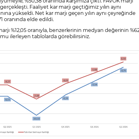
büyümeyle, %50,38 oranında karşımıza çıktı. FAVÖK marjı
gerçekleşti. Faaliyet kar marjı geçtiğimiz yılın aynı
ına yükseldi. Net kar marjı geçen yılın aynı çeyreğinde
1 oranında elde edildi.
marjı %12,05 oranıyla, benzerlerinin medyan değerinin %6
u ilerleyen tablolarda görebilirsiniz.