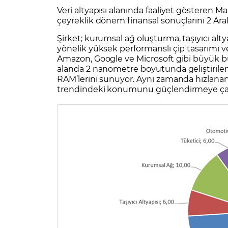
Zarar Olasılığınız
Forex Nedir?
Veri altyapısı alanında faaliyet gösteren 
İŞLEM PLATFORMLARI
çeyreklik dönem finansal sonuçlarını 2 Ar
Yurt Dışı Bilanço Takvimi
Yurt İçi
Sorularla Borsa
Finans Sözlüğü
Yasal Bildirimler
Para Güvenliği ve
Borsa Nedir
Model Portföy
S
Şirket; kurumsal ağ oluşturma, taşıyıcı alty
GCM Trader Eğitim Videoları
GCM 
yönelik yüksek performanslı çip tasarımı ve 
Amazon, Google ve Microsoft gibi büyük bulu
alanda 2 nanometre boyutunda geliştirilen 
RAM’lerini sunuyor. Aynı zamanda hızlanan 
trendindeki konumunu güçlendirmeye çalı