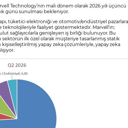
CFD Nedir?
İşlem Koşulları
Rollover Tarih ve Ko
Marvell Technology’nin mali dönem olarak 2026 yılı üçüncü
alık günü sunulması bekleniyor.
 Bilanço Takvimi
Ekonomik Takvim
Analiz Asistan
Eğitim Kitapları
Finansal Okur Yazarlık
 Transferi
Sıkça Sorulan Sorular
Site Haritası
orularla Borsa
Borsa İşlem Koşulları
Canlı Fiyat
apı, tüketici elektroniği ve otomotiv/endüstriyel pazarlar
MT4 Eğitim Videoları
GCM MT5 Eğitim Videoları
teknolojileriyle faaliyet göstermektedir. Marvell’ın;
t sağlayıcılarla genişleyen iş birliği bulunuyor. Bu
sektörün ilk özel olarak müşteriye tasarlanmış statik
kişiselleştirilmiş yapay zeka çözümleriyle, yapay zeka
şıyor.