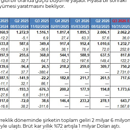
60 gibi bir oranda güçlü büyüme yaşadı. Piyasa bir sonraki
yümesi yaratmasını bekliyor.
eyreklik döneminde şirketin toplam geliri 2 milyar 6 milyo
ulaştı. Brüt kar yıllık %72 artışla 1 milyar Doları aştı.