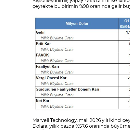
Kişiselleştirilmiş yapay zeka birimi ise %1
çeyrekte bu birimin %98 oranında gelir bü
Marvell Technology, mali 2026 yılı ikinci ç
Dolara, yıllık bazda %57,6 oranında büyümeyle 