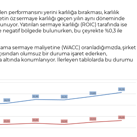
en performansını yerini karlılığa bırakması, karlılık
ketin öz sermaye karlılığı geçen yılın aynı döneminde
uyor. Yatırılan sermaye karlılığı (ROIC) tarafında ise
ile negatif bölgede bulunurken, bu çeyrekte %0,3 ile
talama sermaye maliyetine (WACC) oranladığımızda, şirket
çısından olumsuz bir duruma işaret ederken,
altında konumlanıyor. İlerleyen tablolarda bu durumu