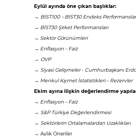
Zarar Olasılığınız
Forex Nedir?
Eylül ayında öne çıkan başlıklar:
İŞLEM PLATFORMLARI
Yurt Dışı Bilanço Takvimi
Yurt İçi
Sorularla Borsa
Finans Sözlüğü
Yasal Bildirimler
Para Güvenliği ve
→
BİST100 – BİST30 Endeks Performanslar
Borsa Nedir
Model Portföy
S
GCM Trader Eğitim Videoları
GCM 
→
BİST30 Şirket Performansları
→
Sektör Görünümleri
→
Enflasyon – Faiz
→
OVP
→
Siyasi Gelişmeler
-
Cumhurbaşkanı Erdo
→
Menkul Kıymet İstatistikleri – Rezervler
Ekim ayına ilişkin değerlendirme yapıl
→
Enflasyon – Faiz
→
S&P Türkiye Değerlendirmesi
→
Sektörlerin Ortalamalardan Uzaklıkları
→
Aylık Öneriler