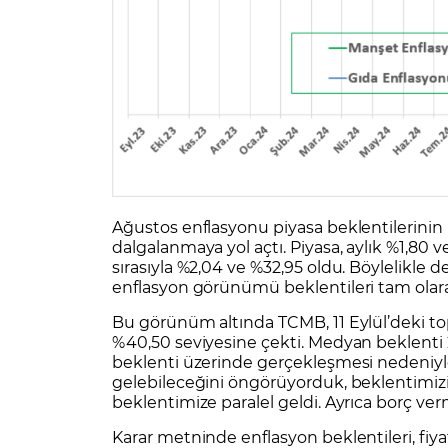
Ağustos enflasyonu piyasa beklentilerinin
dalgalanmaya yol açtı. Piyasa, aylık %1,80 
sırasıyla %2,04 ve %32,95 oldu. Böylelikle 
enflasyon görünümü beklentileri tam olara
Bu görünüm altında TCMB, 11 Eylül’deki top
%40,50 seviyesine çekti. Medyan beklenti 
beklenti üzerinde gerçekleşmesi nedeniyl
gelebileceğini öngörüyorduk, beklentimizi
beklentimize paralel geldi. Ayrıca borç verm
Karar metninde enflasyon beklentileri, fiy