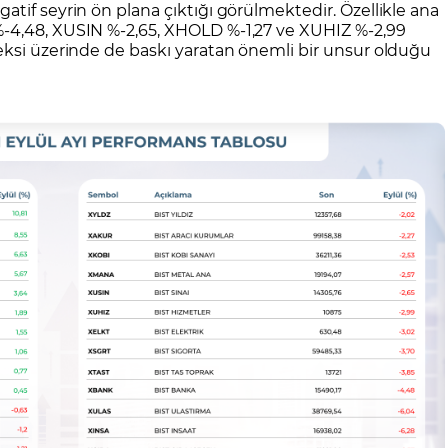
tif seyrin ön plana çıktığı görülmektedir. Özellikle ana
-4,48, XUSIN %-2,65, XHOLD %-1,27 ve XUHIZ %-2,99
ksi üzerinde de baskı yaratan önemli bir unsur olduğu