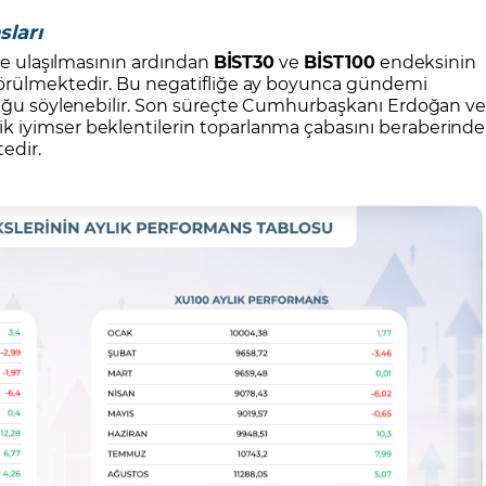
ları
ere ulaşılmasının ardından
BİST30
ve
BİST100
endeksinin
görülmektedir. Bu negatifliğe ay boyunca gündemi
duğu söylenebilir. Son süreçte Cumhurbaşkanı Erdoğan v
 iyimser beklentilerin toparlanma çabasını beraberinde
edir.