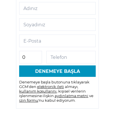
Adınız
Soyadınız
e
E-Posta
Telefon
Denemeye başla butonuna tıklayarak
GCM'den
elektronik ileti
almayı,
kullanım koşullarını
, kişisel verilerin
işlenmesine ilişkin
aydınlatma metni
ve
izin formu
'nu kabul ediyorum.