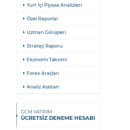
şulları
Yasal Bildirimler
Yurt İçi Piyasa Analizleri
Finansal Araçlar
Özel Raporlar
GCM Borsa Trader Eğitim Videoları
Uzman Görüşleri
Strateji Raporu
Ekonomi Takvimi
Forex Araçları
Analiz Asistan
GCM YATIRIM
ÜCRETSİZ DENEME HESABI