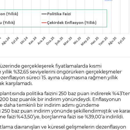
 üzerinde gerçekleşerek fiyatlamalarda kısmi
ve yıllık %32,65 seviyelerini öngörürken gerçekleşmeler
dezenflasyon süreci 15. ayına ulaşmasına rağmen yıllık
k karşılamadı.
lantısında politika faizini 250 baz puan indirerek %43’te
200 baz puanlık bir indirim yönündeydi. Enflasyonun
e daha temkinli bir indirim adımı gündeme
 250 baz puan indirim yönünde şekillendirmiştik ve kara
e faizi %43,50’ye, borçlanma faizi ise %39,00’a indirildi.
atlama davranışları ve küresel gelişmelerin dezenflasyon