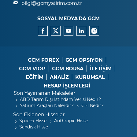
bilgi@gcmyatirim.com.tr
SOSYAL MEDYA’DA GCM
GCM FOREX
GCM OPSIYON
GCM VİOP
GCM BORSA
İLETİŞİM
EĞİTİM
ANALİZ
KURUMSAL
HESAP İŞLEMLERİ
Son Yayınlanan Makaleler
ABD Tarım Dışı İstihdam Verisi Nedir?
Yatırım Araçları Nelerdir?
CPI Nedir?
Son Eklenen Hisseler
Spacex Hisse
Anthropic Hisse
Sandisk Hisse