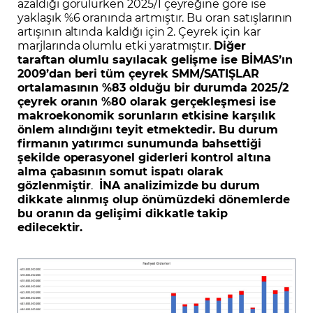
azaldığı görülürken 2025/1 çeyreğine göre ise
yaklaşık %6 oranında artmıştır. Bu oran satışlarının
artışının altında kaldığı için 2. Çeyrek için kar
marjlarında olumlu etki yaratmıştır.
Diğer
taraftan olumlu sayılacak gelişme ise BİMAS’ın
2009’dan beri tüm çeyrek SMM/SATIŞLAR
ortalamasının %83 olduğu bir durumda 2025/2
çeyrek oranın %80 olarak gerçekleşmesi ise
makroekonomik sorunların etkisine karşılık
önlem alındığını teyit etmektedir. Bu durum
firmanın yatırımcı sunumunda bahsettiği
şekilde operasyonel giderleri kontrol altına
alma çabasının somut ispatı olarak
gözlenmiştir
.
İNA analizimizde bu durum
dikkate alınmış olup önümüzdeki dönemlerde
bu oranın da gelişimi dikkatle takip
edilecektir.