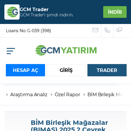
GCM Trader
İNDİR
GCM Trader’ı şimdi indirin.
Lisans No: G-039 (398)
HESAP AÇ
GİRİŞ
TRADER
Araştırma Analiz
Özel Rapor
BİM Birleşik Mağaz
Hesap numaranız
Şifreniz
BİM Birleşik Mağazalar
(BIMAS) 2025 2.Çeyrek