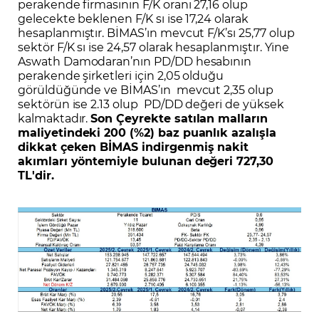
perakende firmasının F/K oranı 27,16 olup
gelecekte beklenen F/K sı ise 17,24 olarak
hesaplanmıştır. BİMAS’ın mevcut F/K’sı 25,77 olup
sektör F/K sı ise 24,57 olarak hesaplanmıştır. Yine
Aswath Damodaran’nın PD/DD hesabının
perakende şirketleri için 2,05 olduğu
görüldüğünde ve BİMAS’ın mevcut 2,35 olup
sektörün ise 2.13 olup PD/DD değeri de yüksek
kalmaktadır.
Son Çeyrekte satılan malların
maliyetindeki 200 (%2) baz puanlık azalışla
dikkat çeken BİMAS indirgenmiş nakit
akımları yöntemiyle bulunan değeri 727,30
TL'dir.