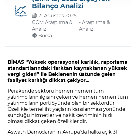
Bilanço Analizi
21 Ağustos 2025
Şifremi Unuttum
GCM Araştırma &
- Araştırma &
Analiz
Analiz
Borsa
BİMAS “Yüksek operasyonel karlılık, raporlama
standartlarındaki farktan kaynaklanan yüksek
vergi gideri” ile Beklenenin üstünde gelen
faaliyet karlılığı dikkat çekiyor…
Perakende sektörü hemen hemen tüm
yatırımcıların ilgisini çeken ve hemen hemen tüm
yatırımcıların portföyünde olan bir sektördür.
Özellikle temel ihtiyaçların karşılanması yönünde
sunduğu hizmetler ve nakit çevriminin hızlı
olması dikkat çeken özellikleridir.
Aswath Damodaran’ın
Avrupa’da halka açık 31