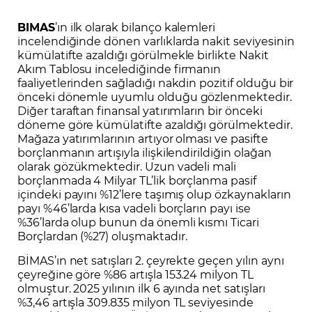
BIMAS
’ın ilk olarak bilanço kalemleri
incelendiğinde dönen varlıklarda nakit seviyesinin
kümülatifte azaldığı görülmekle birlikte Nakit
Akım Tablosu incelediğinde firmanın
faaliyetlerinden sağladığı nakdin pozitif olduğu bir
önceki dönemle uyumlu olduğu gözlenmektedir.
Diğer taraftan finansal yatırımların bir önceki
döneme göre kümülatifte azaldığı görülmektedir.
Mağaza yatırımlarının artıyor olması ve pasifte
borçlanmanın artışıyla ilişkilendirildiğin olağan
olarak gözükmektedir. Uzun vadeli mali
borçlanmada 4 Milyar TL’lik borçlanma pasif
içindeki payını %12’lere taşımış olup özkaynakların
payı %46’larda kısa vadeli borçların payı ise
%36’larda olup bunun da önemli kısmı Ticari
Borçlardan (%27) oluşmaktadır.
BİMAS’ın net satışları 2. çeyrekte geçen yılın aynı
çeyreğine göre %86 artışla 153.24 milyon TL
olmuştur. 2025 yılının ilk 6 ayında net satışları
%3,46 artışla 309.835 milyon TL seviyesinde