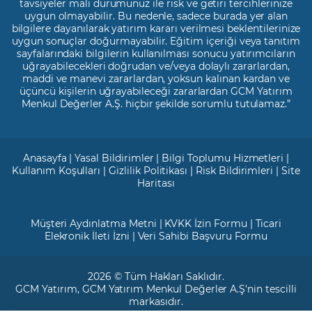
tavsiyeler mali durumunuz ile risk ve getiri tercihlerinize
uygun olmayabilir. Bu nedenle, sadece burada yer alan
bilgilere dayanılarak yatırım kararı verilmesi beklentilerinize
uygun sonuçlar doğurmayabilir. Eğitim içeriği veya tanıtım
sayfalarındaki bilgilerin kullanılması sonucu yatırımcıların
uğrayabilecekleri doğrudan ve/veya dolaylı zararlardan,
maddi ve manevi zararlardan, yoksun kalınan kardan ve
üçüncü kişilerin uğrayabileceği zararlardan GCM Yatırım
Menkul Değerler A.Ş. hiçbir şekilde sorumlu tutulamaz.”
Anasayfa
|
Yasal Bildirimler
|
Bilgi Toplumu Hizmetleri
|
Kullanım Koşulları
|
Gizlilik Politikası
|
Risk Bildirimleri
|
Site
Haritası
Müşteri Aydınlatma Metni
|
KVKK İzin Formu
|
Ticari
Elekronik İleti İzni
|
Veri Sahibi Başvuru Formu
2026 © Tüm Hakları Saklıdır.
GCM Yatırım
, GCM Yatırım Menkul Değerler A.Ş'nin tescilli
markasıdır.