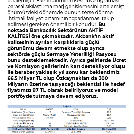
etkilemiştir. Faiz indiriminin kesintiye uğraması
parasal sıkılaştırma marj genişlemesini ertelemişti
önümüzdeki dönemde bunun terse dönme
ihtimali faaliyet ortamının toparlanması takip
edilmesi gereken önemli bir konudur.
Bu
noktada Bankacılık Sektörünün AKTİF
KALİTESİ öne çıkmaktadır. Akbank’ın aktif
kalitesinin ayrılan karşılıklarla güçlü
görünümü devam etmekte olup ayrıca
sektörde güçlü Sermaye Yeterliliği Rasyosu
bunu desteklemektedir. Ayrıca gelirlerde Ücret
ve Komisyon gelirlerinin karı destekliyor oluşu
ile beraber yaklaşık yıl sonu kar beklentimiz
66,5 Milyar TL olup Özkaynakları da 300
Milyarın üzerine taşıyacağı beklentisi ile hedef
fiyatımızı 97 TL olarak belirliyoruz ve model
portföyde tutmaya devam ediyoruz.