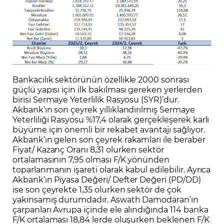
Bankacılık sektörünün özellikle 2000 sonrası
güçlü yapısı için ilk bakılması gereken yerlerden
birisi Sermaye Yeterlilik Rasyosu (SYR)’dur.
Akbank’ın son çeyrek yıllıklandırılmış Sermaye
Yeterliliği Rasyosu %17,4 olarak gerçekleşerek karlı
büyüme için önemli bir rekabet avantajı sağlıyor.
Akbank’ın gelen son çeyrek rakamları ile beraber
Fiyat/ Kazanç Oranı 8,31 olurken sektör
ortalamasının 7,95 olması F/K yönünden
toparlanmanın işareti olarak kabul edilebilir. Ayrıca
Akbank’ın Piyasa Değeri/ Defter Değeri (PD/DD)
ise son çeyrekte 1,35 olurken sektör de çok
yakınsamış durumdadır. Aswath Damodaran’ın
çarpanları Avrupa içinde ele alındığında 114 banka
F/K ortalaması 18,84 lerde oluşurken beklenen F/K