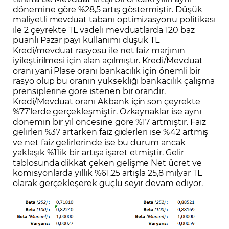
dönemine göre %28,5 artış göstermiştir. Düşük
maliyetli mevduat tabanı optimizasyonu politikası
ile 2 çeyrekte TL vadeli mevduatlarda 120 baz
puanlı Pazar payı kullanımı düşük TL
Kredi/mevduat rasyosu ile net faiz marjının
iyileştirilmesi için alan açılmıştır. Kredi/Mevduat
oranı yani Plase oranı bankacılık için önemli bir
rasyo olup bu oranın yüksekliği bankacılık çalışma
prensiplerine göre istenen bir orandır.
Kredi/Mevduat oranı Akbank için son çeyrekte
%77’lerde gerçekleşmiştir. Özkaynaklar ise aynı
dönemin bir yıl öncesine göre %17 artmıştır. Faiz
gelirleri %37 artarken faiz giderleri ise %42 artmış
ve net faiz gelirlerinde ise bu durum ancak
yaklaşık %1’lik bir artışa işaret etmiştir. Gelir
tablosunda dikkat çeken gelişme Net ücret ve
komisyonlarda yıllık %61,25 artışla 25,8 milyar TL
olarak gerçekleşerek güçlü seyir devam ediyor.