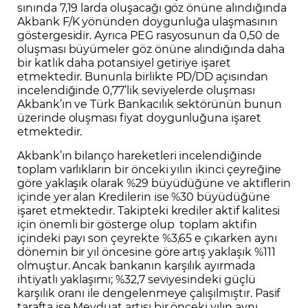
sınında 7,19 larda oluşacağı göz önüne alındığında
Akbank F/K yönünden doygunluğa ulaşmasının
göstergesidir. Ayrıca PEG rasyosunun da 0,50 de
oluşması büyümeler göz önüne alındığında daha
bir katlık daha potansiyel getiriye işaret
etmektedir. Bununla birlikte PD/DD açısından
incelendiğinde 0,77’lik seviyelerde oluşması
Akbank’ın ve Türk Bankacılık sektörünün bunun
üzerinde oluşması fiyat doygunluğuna işaret
etmektedir.
Akbank’ın bilanço hareketleri incelendiğinde
toplam varlıkların bir önceki yılın ikinci çeyreğine
göre yaklaşık olarak %29 büyüdüğüne ve aktiflerin
içinde yer alan Kredilerin ise %30 büyüdüğüne
işaret etmektedir. Takipteki krediler aktif kalitesi
için önemli bir gösterge olup toplam aktifin
içindeki payı son çeyrekte %3,65 e çıkarken aynı
dönemin bir yıl öncesine göre artış yaklaşık %111
olmuştur. Ancak bankanın karşılık ayırmada
ihtiyatlı yaklaşımı; %32,7 seviyesindeki güçlü
karşılık oranı ile dengelenmeye çalışılmıştır. Pasif
tarafta ise Mevduat artışı bir önceki yılın aynı