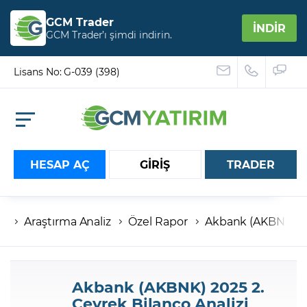
GCM Trader
İNDİR
GCM Trader’ı şimdi indirin.
Lisans No: G-039 (398)
HESAP AÇ
GİRİŞ
TRADER
Araştırma Analiz
Özel Rapor
Akbank (AKBNK) 202
Hesap numaranız
Şifreniz
Akbank (AKBNK) 2025 2.
Çeyrek Bilanço Analizi