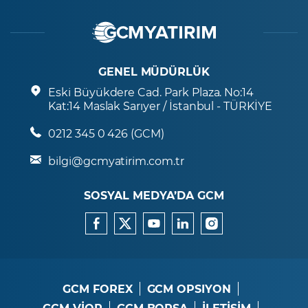
GENEL MÜDÜRLÜK
Eski Büyükdere Cad. Park Plaza. No:14
Kat:14 Maslak Sarıyer / İstanbul - TÜRKİYE
0212 345 0 426 (GCM)
bilgi@gcmyatirim.com.tr
SOSYAL MEDYA’DA GCM
GCM FOREX
GCM OPSIYON
GCM VİOP
GCM BORSA
İLETİŞİM