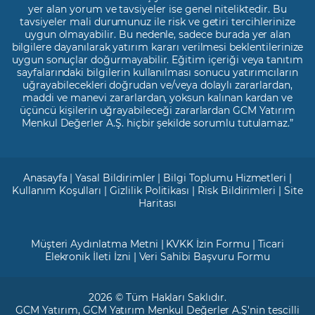
yer alan yorum ve tavsiyeler ise genel niteliktedir. Bu
tavsiyeler mali durumunuz ile risk ve getiri tercihlerinize
uygun olmayabilir. Bu nedenle, sadece burada yer alan
bilgilere dayanılarak yatırım kararı verilmesi beklentilerinize
uygun sonuçlar doğurmayabilir. Eğitim içeriği veya tanıtım
sayfalarındaki bilgilerin kullanılması sonucu yatırımcıların
uğrayabilecekleri doğrudan ve/veya dolaylı zararlardan,
maddi ve manevi zararlardan, yoksun kalınan kardan ve
üçüncü kişilerin uğrayabileceği zararlardan GCM Yatırım
Menkul Değerler A.Ş. hiçbir şekilde sorumlu tutulamaz.”
Anasayfa
|
Yasal Bildirimler
|
Bilgi Toplumu Hizmetleri
|
Kullanım Koşulları
|
Gizlilik Politikası
|
Risk Bildirimleri
|
Site
Haritası
Müşteri Aydınlatma Metni
|
KVKK İzin Formu
|
Ticari
Elekronik İleti İzni
|
Veri Sahibi Başvuru Formu
2026 © Tüm Hakları Saklıdır.
GCM Yatırım
, GCM Yatırım Menkul Değerler A.Ş'nin tescilli