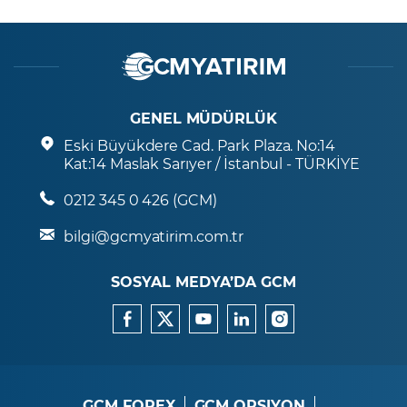
GENEL MÜDÜRLÜK
Eski Büyükdere Cad. Park Plaza. No:14
Kat:14 Maslak Sarıyer / İstanbul - TÜRKİYE
0212 345 0 426 (GCM)
bilgi@gcmyatirim.com.tr
SOSYAL MEDYA’DA GCM
GCM FOREX
GCM OPSIYON