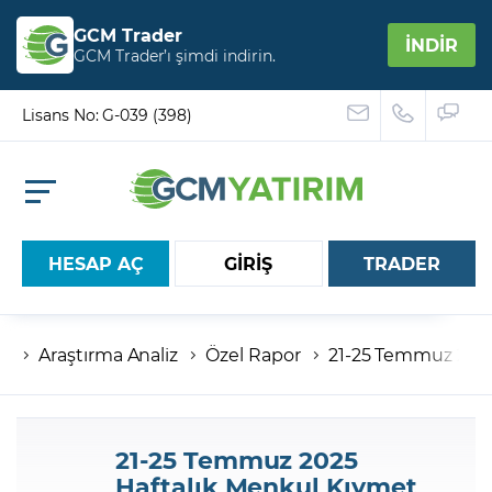
GCM Trader
İNDİR
GCM Trader’ı şimdi indirin.
Lisans No: G-039 (398)
HESAP AÇ
GİRİŞ
TRADER
Araştırma Analiz
Özel Rapor
21-25 Temmuz 2025 
Hesap numaranız
Şifreniz
21-25 Temmuz 2025
Haftalık Menkul Kıymet