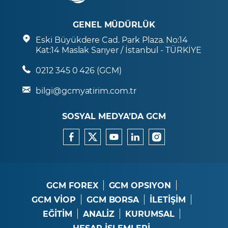
GENEL MÜDÜRLÜK
Eski Büyükdere Cad. Park Plaza. No:14
Kat:14 Maslak Sarıyer / İstanbul - TÜRKİYE
0212 345 0 426 (GCM)
bilgi@gcmyatirim.com.tr
SOSYAL MEDYA’DA GCM
GCM FOREX
GCM OPSIYON
GCM VİOP
GCM BORSA
İLETİŞİM
EĞİTİM
ANALİZ
KURUMSAL
HESAP İŞLEMLERİ