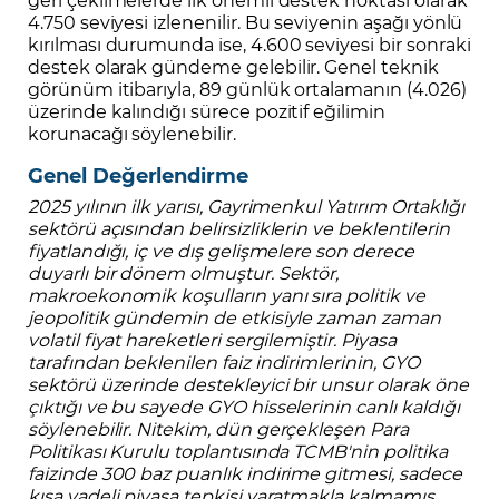
4.750 seviyesi izlenenilir. Bu seviyenin aşağı yönlü
kırılması durumunda ise, 4.600 seviyesi bir sonraki
destek olarak gündeme gelebilir. Genel teknik
görünüm itibarıyla, 89 günlük ortalamanın (4.026)
üzerinde kalındığı sürece pozitif eğilimin
korunacağı söylenebilir.
Genel Değerlendirme
2025 yılının ilk yarısı, Gayrimenkul Yatırım Ortaklığı
sektörü açısından belirsizliklerin ve beklentilerin
fiyatlandığı, iç ve dış gelişmelere son derece
duyarlı bir dönem olmuştur. Sektör,
makroekonomik koşulların yanı sıra politik ve
jeopolitik gündemin de etkisiyle zaman zaman
volatil fiyat hareketleri sergilemiştir. Piyasa
tarafından beklenilen faiz indirimlerinin, GYO
sektörü üzerinde destekleyici bir unsur olarak öne
çıktığı ve bu sayede GYO hisselerinin canlı kaldığı
söylenebilir. Nitekim, dün gerçekleşen Para
Politikası Kurulu toplantısında TCMB'nin politika
faizinde 300 baz puanlık indirime gitmesi, sadece
kısa vadeli piyasa tepkisi yaratmakla kalmamış,