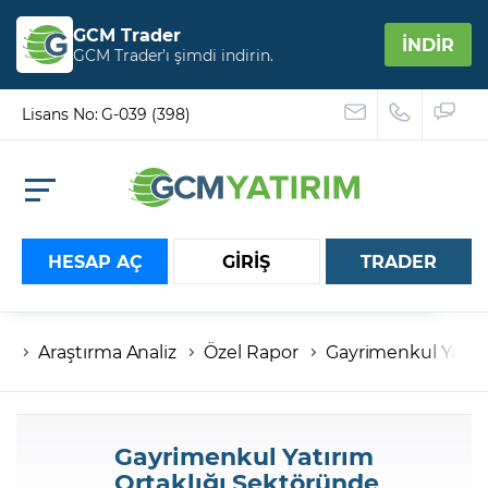
GCM Trader
İNDİR
GCM Trader’ı şimdi indirin.
Lisans No: G-039 (398)
HESAP AÇ
GİRİŞ
TRADER
Araştırma Analiz
Özel Rapor
Gayrimenkul Yatır
Hesap numaranız
Şifreniz
Gayrimenkul Yatırım
Ortaklığı Sektöründe