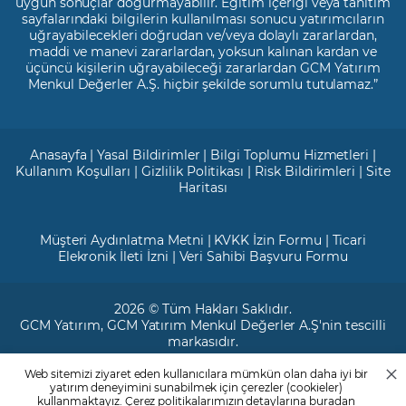
uygun sonuçlar doğurmayabilir. Eğitim içeriği veya tanıtım
sayfalarındaki bilgilerin kullanılması sonucu yatırımcıların
uğrayabilecekleri doğrudan ve/veya dolaylı zararlardan,
maddi ve manevi zararlardan, yoksun kalınan kardan ve
üçüncü kişilerin uğrayabileceği zararlardan GCM Yatırım
Menkul Değerler A.Ş. hiçbir şekilde sorumlu tutulamaz.”
Anasayfa
|
Yasal Bildirimler
|
Bilgi Toplumu Hizmetleri
|
Kullanım Koşulları
|
Gizlilik Politikası
|
Risk Bildirimleri
|
Site
Haritası
Müşteri Aydınlatma Metni
|
KVKK İzin Formu
|
Ticari
Elekronik İleti İzni
|
Veri Sahibi Başvuru Formu
2026 © Tüm Hakları Saklıdır.
GCM Yatırım
, GCM Yatırım Menkul Değerler A.Ş'nin tescilli
markasıdır.
Web sitemizi ziyaret eden kullanıcılara mümkün olan daha iyi bir
Ticari Sicil No: 799649
yatırım deneyimini sunabilmek için çerezler (cookieler)
Maslak V.D. : 3890707820
kullanmaktayız. Çerez politikalarımızın detaylarına
buradan