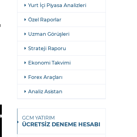
şulları
Yasal Bildirimler
Yurt İçi Piyasa Analizleri
Finansal Araçlar
Özel Raporlar
ı
GCM Borsa Trader Eğitim Videoları
Uzman Görüşleri
Strateji Raporu
,
Ekonomi Takvimi
Forex Araçları
Analiz Asistan
GCM YATIRIM
ÜCRETSİZ DENEME HESABI