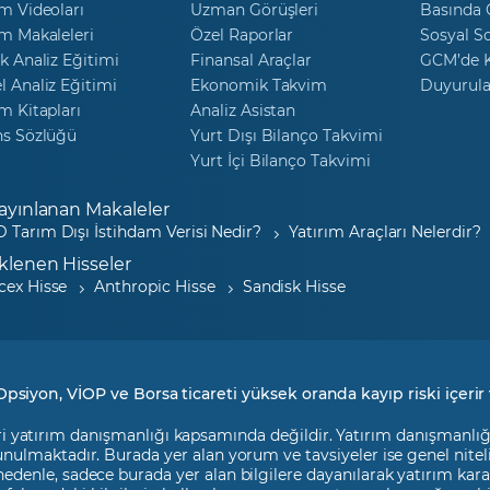
m Videoları
Uzman Görüşleri
Basında
m Makaleleri
Özel Raporlar
Sosyal S
k Analiz Eğitimi
Finansal Araçlar
GCM’de K
 Analiz Eğitimi
Ekonomik Takvim
Duyurula
m Kitapları
Analiz Asistan
ns Sözlüğü
Yurt Dışı Bilanço Takvimi
Yurt İçi Bilanço Takvimi
ayınlanan Makaleler
 Tarım Dışı İstihdam Verisi Nedir?
Yatırım Araçları Nelerdir?
klenen Hisseler
cex Hisse
Anthropic Hisse
Sandisk Hisse
Opsiyon, VİOP ve Borsa ticareti yüksek oranda kayıp riski içerir 
i yatırım danışmanlığı kapsamında değildir. Yatırım danışmanlığı h
 sunulmaktadır. Burada yer alan yorum ve tavsiyeler ise genel nite
 nedenle, sadece burada yer alan bilgilere dayanılarak yatırım kara