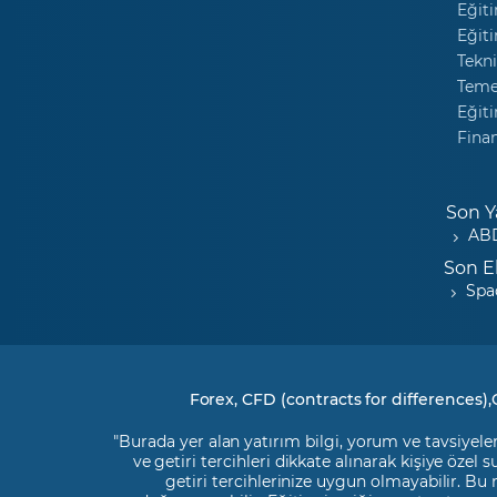
Eğiti
Eğiti
Tekni
Temel
Eğiti
Fina
Son Y
ABD
Son E
Spa
Forex, CFD (contracts for differences),
"Burada yer alan yatırım bilgi, yorum ve tavsiyeler
ve getiri tercihleri dikkate alınarak kişiye özel
getiri tercihlerinize uygun olmayabilir. Bu