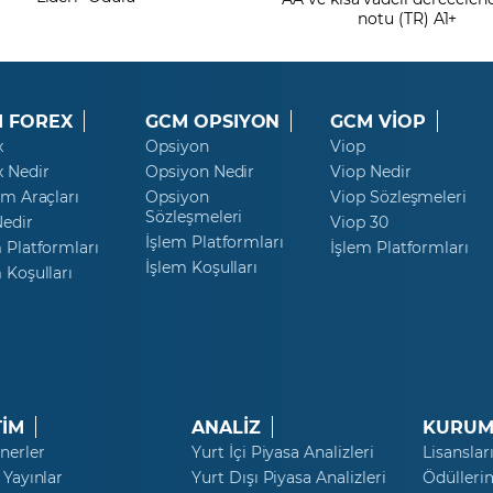
notu (TR) A1+
 FOREX
GCM OPSIYON
GCM VİOP
x
Opsiyon
Viop
x Nedir
Opsiyon Nedir
Viop Nedir
ım Araçları
Opsiyon
Viop Sözleşmeleri
Sözleşmeleri
Nedir
Viop 30
İşlem Platformları
 Platformları
İşlem Platformları
İşlem Koşulları
 Koşulları
TİM
ANALİZ
KURUM
nerler
Yurt İçi Piyasa Analizleri
Lisanslar
 Yayınlar
Yurt Dışı Piyasa Analizleri
Ödülleri