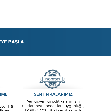
YE BAŞLA
RME
SERTİFİKALARIMIZ
Veri güvenliği politikalarımızın
uluslararası standartlara uygunluğu,
otu (TR)
ISO/IEC 27001:2022 sertifikamızla
ndirme