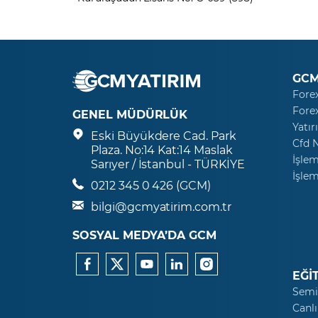
GCM
Fore
Fore
GENEL MÜDÜRLÜK
Yatır
Eski Büyükdere Cad. Park
Cfd 
Plaza. No:14 Kat:14 Maslak
İşlem
Sarıyer / İstanbul - TÜRKİYE
İşlem
0212 345 0 426 (GCM)
bilgi@gcmyatirim.com.tr
SOSYAL MEDYA’DA GCM
EĞİ
Semi
Canlı