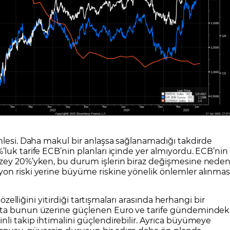
mlesi. Daha makul bir anlaşsa sağlanamadığı takdirde
luk tarife ECB’nin planları içinde yer almıyordu. ECB’nin
üzey 20%’yken, bu durum işlerin biraz değişmesine nede
on riski yerine büyüme riskine yönelik önlemler alınmas
 özelliğini yitirdiği tartışmaları arasında herhangi bir
tta bunun üzerine güçlenen Euro ve tarife gündemindek
li takip ihtimalini güçlendirebilir. Ayrıca büyümeye