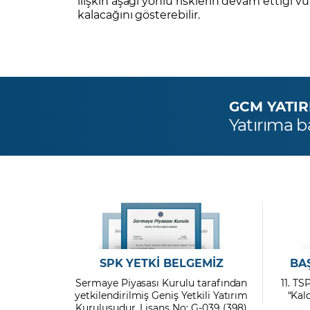
ilişkin aşağı yönlü risklerin devam ettiği
kalacağını gösterebilir.
GCM YATIRIM
Yatırıma b
SPK YETKİ BELGEMİZ
BA
Sermaye Piyasası Kurulu tarafından
11. TS
yetkilendirilmiş Geniş Yetkili Yatırım
“Kal
Kuruluşudur. Lisans No: G-039 (398)