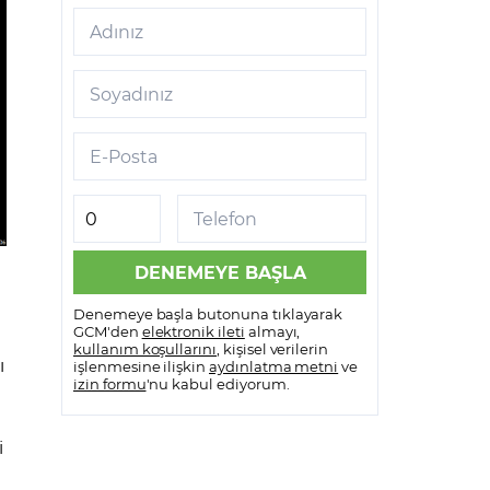
Adınız
Soyadınız
E-Posta
Telefon
Denemeye başla butonuna tıklayarak
GCM'den
elektronik ileti
almayı,
n
kullanım koşullarını
, kişisel verilerin
ı
işlenmesine ilişkin
aydınlatma metni
ve
izin formu
'nu kabul ediyorum.
i