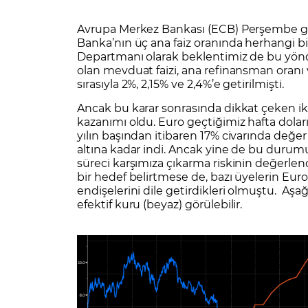
Zarar Olasılığınız
Forex Nedir?
İŞLEM PLATFORMLARI
Avrupa Merkez Bankası (ECB) Perşembe gün
Yurt Dışı Bilanço Takvimi
Yurt İçi
Sorularla Borsa
Finans Sözlüğü
Yasal Bildirimler
Para Güvenliği ve
Borsa Nedir
Model Portföy
S
Banka’nın üç ana faiz oranında herhangi b
Departmanı olarak beklentimiz de bu yönde
GCM Trader Eğitim Videoları
GCM 
olan mevduat faizi, ana refinansman oranı
sırasıyla 2%, 2,15% ve 2,4%’e getirilmişti.
Ancak bu karar sonrasında dikkat çeken ik
kazanımı oldu. Euro geçtiğimiz hafta dolar
yılın başından itibaren 17% civarında değer
altına kadar indi. Ancak yine de bu durum
süreci karşımıza çıkarma riskinin değerlen
bir hedef belirtmese de, bazı üyelerin Euro
endişelerini dile getirdikleri olmuştu. Aşa
efektif kuru (beyaz) görülebilir.