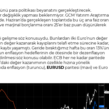
CFD Nedir?
İşlem Koşulları
Rollover Tarih ve Ko
ü para politikası beyanatını gerçekleştirecek.
 Bilanço Takvimi
Ekonomik Takvim
Analiz Asistan
Eğitim Kitapları
Finansal Okur Yazarlık
 Transferi
Sıkça Sorulan Sorular
Site Haritası
orularla Borsa
Borsa İşlem Koşulları
Canlı Fiyat
ir değişiklik yapması beklenmiyor. GCM Yatırım Araştırma
. Haziran’da gerçekleşen toplantıda bu üç ana faiz oran
MT4 Eğitim Videoları
GCM MT5 Eğitim Videoları
 ve marjinal borçlanma oranı 25’er baz puan düşürülerek
i gelişme söz konusuydu. Bunlardan ilki Euro’nun değer
ın değer kazanarak kayıplarını telafi etme sürecine kadar
 kaybı yaşamıştı. Geride bıraktığımız hafta bu oran 13%’ün
un enflasyon hedeflerinin de ötesinde bir dezenflasyon
dirilmesi söz konusu olabilir. ECB her ne kadar paritede
’daki değer kazanımının özellikle hızına yönelik
ğıda enflasyon (turuncu),
EURUSD
paritesi (mavi) ve Euro