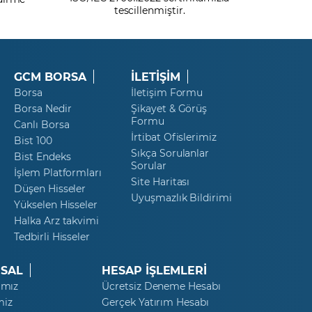
tescillenmiştir.
GCM BORSA
İLETİŞİM
Borsa
İletişim Formu
Borsa Nedir
Şikayet & Görüş
Formu
Canlı Borsa
İrtibat Ofislerimiz
Bist 100
Sıkça Sorulanlar
Bist Endeks
Sorular
İşlem Platformları
Site Haritası
Düşen Hisseler
Uyuşmazlık Bildirimi
Yükselen Hisseler
Halka Arz takvimi
Tedbirli Hisseler
SAL
HESAP İŞLEMLERİ
ımız
Ücretsiz Deneme Hesabı
miz
Gerçek Yatırım Hesabı