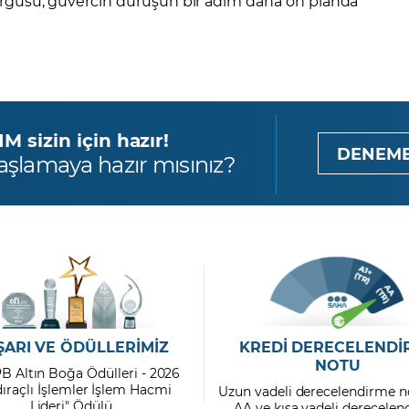
 vurgusu, güvercin duruşun bir adım daha ön planda
 sizin için hazır!
DENEME
aşlamaya hazır mısınız?
ŞARI VE ÖDÜLLERİMİZ
KREDİ DERECELENDİ
NOTU
PB Altın Boğa Ödülleri - 2026
dıraçlı İşlemler İşlem Hacmi
Uzun vadeli derecelendirme n
Lideri" Ödülü
AA ve kısa vadeli derecele