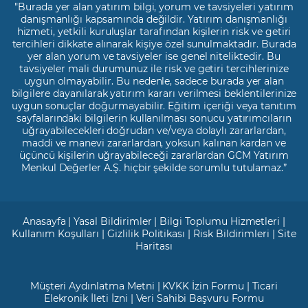
"Burada yer alan yatırım bilgi, yorum ve tavsiyeleri yatırım
danışmanlığı kapsamında değildir. Yatırım danışmanlığı
hizmeti, yetkili kuruluşlar tarafından kişilerin risk ve getiri
tercihleri dikkate alınarak kişiye özel sunulmaktadır. Burada
yer alan yorum ve tavsiyeler ise genel niteliktedir. Bu
tavsiyeler mali durumunuz ile risk ve getiri tercihlerinize
uygun olmayabilir. Bu nedenle, sadece burada yer alan
bilgilere dayanılarak yatırım kararı verilmesi beklentilerinize
uygun sonuçlar doğurmayabilir. Eğitim içeriği veya tanıtım
sayfalarındaki bilgilerin kullanılması sonucu yatırımcıların
uğrayabilecekleri doğrudan ve/veya dolaylı zararlardan,
maddi ve manevi zararlardan, yoksun kalınan kardan ve
üçüncü kişilerin uğrayabileceği zararlardan GCM Yatırım
Menkul Değerler A.Ş. hiçbir şekilde sorumlu tutulamaz.”
Anasayfa
|
Yasal Bildirimler
|
Bilgi Toplumu Hizmetleri
|
Kullanım Koşulları
|
Gizlilik Politikası
|
Risk Bildirimleri
|
Site
Haritası
Müşteri Aydınlatma Metni
|
KVKK İzin Formu
|
Ticari
Elekronik İleti İzni
|
Veri Sahibi Başvuru Formu