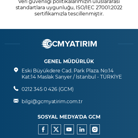
Veri güvenliği politikalarımızın uluslararası
standartlara uygunluğu, ISO/IEC 27001:2022
sertifikamızla tescillenmiştir.
GENEL MÜDÜRLÜK
Eski Büyükdere Cad. Park Plaza. No:14
Kat:14 Maslak Sarıyer / İstanbul - TÜRKİYE
0212 345 0 426 (GCM)
bilgi@gcmyatirim.com.tr
SOSYAL MEDYA’DA GCM