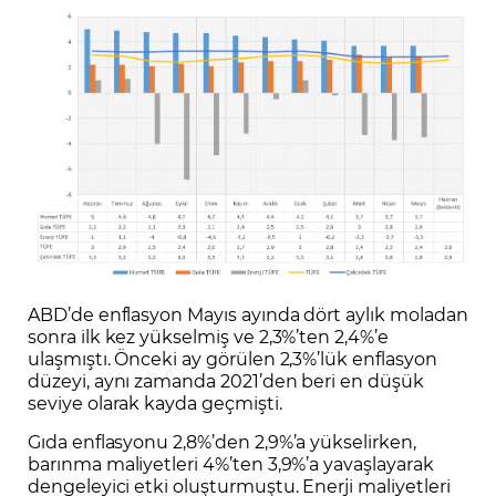
ABD’de enflasyon Mayıs ayında dört aylık moladan
sonra ilk kez yükselmiş ve 2,3%’ten 2,4%’e
ulaşmıştı. Önceki ay görülen 2,3%’lük enflasyon
düzeyi, aynı zamanda 2021’den beri en düşük
seviye olarak kayda geçmişti.
Gıda enflasyonu 2,8%’den 2,9%’a yükselirken,
barınma maliyetleri 4%’ten 3,9%’a yavaşlayarak
dengeleyici etki oluşturmuştu. Enerji maliyetleri