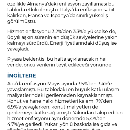
özellikle Almanya’daki enflasyon zayıflaması bu
tabloda etkili olmuştu. İtalya’da enflasyon sabit
kalırken, Fransa ve İspanya’da sınırlı yükseliş
görülmüştü.
Hizmet enflasyonu 3,2%’den 3,3%’e yükselse de,
üç yılı aşkın sürenin en düşük seviyelerine yakın
kalmayı sürdürdü. Enerji fiyatlarındaki düşüş ise
yavaşladı.
Piyasa beklentisi bu hafta açıklanacak nihai
veride, öncü verilerin teyit edileceği yönünde.
İNGİLTERE
Ada’da enflasyon Mayıs ayında 3,5%’ten 3,4%’e
yavaşlamıştı. Bu tablodaki en büyük katkı ulaşım
maliyetlerindeki gerilemeden kaynaklanmıştı.
Konut ve hane halkı hizmetleri kalemi 7%’den
6,9%’a yavaşlarken, konut maliyetleri de
gerilemeye katkı sağlamıştı. Yakından takip edilen
hizmet enflasyonu aynı dönemde 5,4%’ten
4,7%’ye geriledi. Yukarı yönlü baskıda ise gıda ve
alkolsüz içecek kalemi rol oynamıştı. Aynı