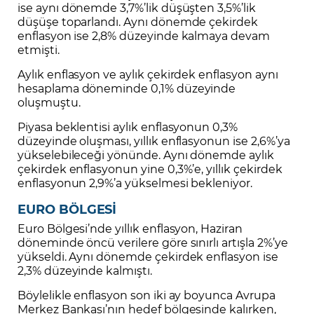
ise aynı dönemde 3,7%’lik düşüşten 3,5%’lik
düşüşe toparlandı. Aynı dönemde çekirdek
enflasyon ise 2,8% düzeyinde kalmaya devam
etmişti.
Aylık enflasyon ve aylık çekirdek enflasyon aynı
hesaplama döneminde 0,1% düzeyinde
oluşmuştu.
Piyasa beklentisi aylık enflasyonun 0,3%
düzeyinde oluşması, yıllık enflasyonun ise 2,6%’ya
yükselebileceği yönünde. Aynı dönemde aylık
çekirdek enflasyonun yine 0,3%’e, yıllık çekirdek
enflasyonun 2,9%’a yükselmesi bekleniyor.
EURO BÖLGESİ
Euro Bölgesi’nde yıllık enflasyon, Haziran
döneminde öncü verilere göre sınırlı artışla 2%’ye
yükseldi. Aynı dönemde çekirdek enflasyon ise
2,3% düzeyinde kalmıştı.
Böylelikle enflasyon son iki ay boyunca Avrupa
Merkez Bankası’nın hedef bölgesinde kalırken,