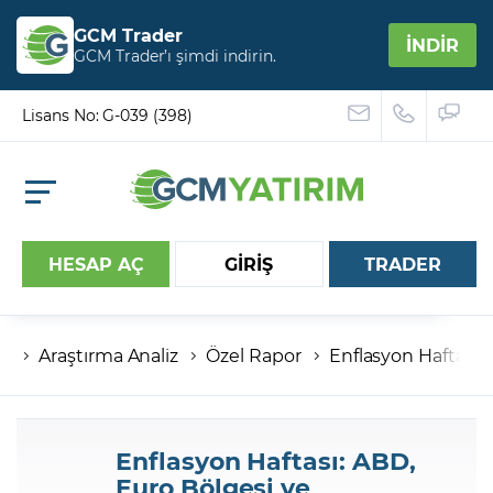
GCM Trader
İNDİR
GCM Trader’ı şimdi indirin.
Lisans No: G-039 (398)
HESAP AÇ
GİRİŞ
TRADER
Araştırma Analiz
Özel Rapor
Enflasyon Haftası:
Hesap numaranız
Şifreniz
Enflasyon Haftası: ABD,
Euro Bölgesi ve