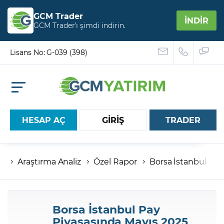
GCM Trader
İNDİR
GCM Trader’ı şimdi indirin.
Lisans No: G-039 (398)
HESAP AÇ
GİRİŞ
TRADER
Araştırma Analiz
Özel Rapor
Borsa İstanbul Pay
Hesap numaranız
Şifreniz
Borsa İstanbul Pay
Piyasasında Mayıs 2025