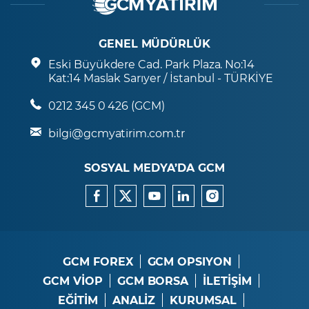
GENEL MÜDÜRLÜK
Eski Büyükdere Cad. Park Plaza. No:14
Kat:14 Maslak Sarıyer / İstanbul - TÜRKİYE
0212 345 0 426 (GCM)
bilgi@gcmyatirim.com.tr
SOSYAL MEDYA’DA GCM
GCM FOREX
GCM OPSIYON
GCM VİOP
GCM BORSA
İLETİŞİM
EĞİTİM
ANALİZ
KURUMSAL