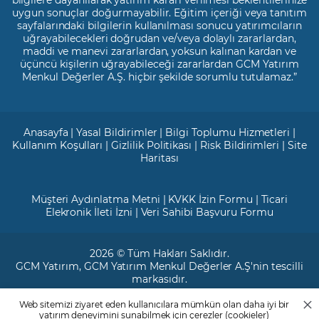
uygun sonuçlar doğurmayabilir. Eğitim içeriği veya tanıtım
sayfalarındaki bilgilerin kullanılması sonucu yatırımcıların
uğrayabilecekleri doğrudan ve/veya dolaylı zararlardan,
maddi ve manevi zararlardan, yoksun kalınan kardan ve
üçüncü kişilerin uğrayabileceği zararlardan GCM Yatırım
Menkul Değerler A.Ş. hiçbir şekilde sorumlu tutulamaz.”
Anasayfa
|
Yasal Bildirimler
|
Bilgi Toplumu Hizmetleri
|
Kullanım Koşulları
|
Gizlilik Politikası
|
Risk Bildirimleri
|
Site
Haritası
Müşteri Aydınlatma Metni
|
KVKK İzin Formu
|
Ticari
Elekronik İleti İzni
|
Veri Sahibi Başvuru Formu
2026 © Tüm Hakları Saklıdır.
GCM Yatırım
, GCM Yatırım Menkul Değerler A.Ş'nin tescilli
markasıdır.
Web sitemizi ziyaret eden kullanıcılara mümkün olan daha iyi bir
Ticari Sicil No: 799649
yatırım deneyimini sunabilmek için çerezler (cookieler)
Maslak V.D. : 3890707820