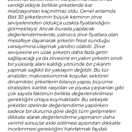
verdiği etkiyle birlikte şirketlerde kar
realizasyonları kaçınılmaz oldu. Genel anlamda
Bist 30 şirketlerinin büyük kısmının zirve
seviyelerinden oldukça uzakta fiyatlandığını
görmekteyiz. Ancak burada yapılacak
değerlendirmelerde, yalnızca zirve fiyatlara olan
mesafeye dayanarak şirketin fırsat sunduğu
varsayımına ulaşmak yanıltıcı olabilir. Zirve
seviyesine en uzak şirketin daha fazla getiri
sağlayacağı ya da zirvesine en yakın şirketin sınırlı
bir yükseliş alanı kaldığı yönünde bir çıkarım
yapmak sağlıklı bir yaklaşım değildir. Bu tür
analizler, makroekonomik koşullar, sektörel
dinamikler, şirketlerin bilanço yapısı, büyüme
stratejileri, karlılık rasyoları ve piyasa çarpanları gibi
çok sayıda faktörün birlikte değerlendirilmesi
gerektiğini ortaya koymaktadır. Bu sebeple
şirketler özelinde değerlendirme yapılırken
sadece bir duruma göre değil, tüm gelişmeleri
dikkate alarak değerlendirme yapmanın daha
verimli sonuçlar elde edilmesi açısından dikkatle
incelenmesi gerektiğini hatırlatmak faydalı