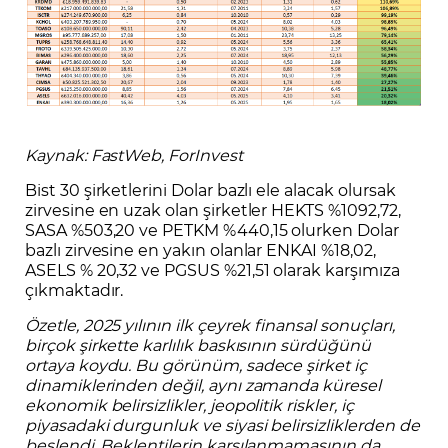
Kaynak: FastWeb, ForInvest
Bist 30 şirketlerini Dolar bazlı ele alacak olursak
zirvesine en uzak olan şirketler HEKTS %1092,72,
SASA %503,20 ve PETKM %440,15 olurken Dolar
bazlı zirvesine en yakın olanlar ENKAI %18,02,
ASELS % 20,32 ve PGSUS %21,51 olarak karşımıza
çıkmaktadır.
Özetle, 2025 yılının ilk çeyrek finansal sonuçları,
birçok şirkette karlılık baskısının sürdüğünü
ortaya koydu. Bu görünüm, sadece şirket iç
dinamiklerinden değil, aynı zamanda küresel
ekonomik belirsizlikler, jeopolitik riskler, iç
piyasadaki durgunluk ve siyasi belirsizliklerden de
beslendi. Beklentilerin karşılanmamasının da