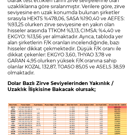
olarak test ettikleri tarihi zirve seviyelerine olan
uzaklıklarına göre sıralanmıştır. Verilere göre, zirve
seviyesine en uzak konumda bulunan şirketler
sırasıyla HEKTS %478,06, SASA %190,40 ve AEFES:
%93,25 olurken zirve seviyesine en yakın olan
hisseler arasında TTKOM %3,13, CIMSA: %4,40 ve
EKGYO: %13,56 yer almaktadır. Ayrıca, tabloda yer
alan şirketlerin F/K oranları incelendiğinde, bazı
hisseler dikkat çekmektedir. Düşük F/K oranı ile
dikkat çekenler: EKGYO 3,60, THYAO 3,78 ve
GARAN 4,95 olurken yüksek F/K oranına sahip
olanlar KOZAL 132,87, TOASO 85,05 ve ASELS 38,59
olmaktadır.
Dolar Bazlı Zirve Seviyelerinden Yakınlık /
Uzaklık İlişkisine Bakacak olursak;