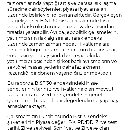
faiz oranlarında yaptığı artış ve parasal sıkılaşma
sürecine dair söylemler, piyasa fiyatlamaları
üzerinde belirleyici rol oynamaktadır. Gerçekleşen
bu gelişmeler BIST 30 hisseleri üzerinde kısa
vadeli baskı oluştururken uzun vade açısından
fırsatlar yaratabilir. Ayrıca, jeopolitik gelişmelerin,
yatırımcıların risk algısını artırarak endeks
üzerinde zaman zaman negatif fiyatlamalara
neden olduğu görülmektedir. Tüm bu unsurlar,
endeksin yön arayışında belirleyici olurken,
yatırımcılar açısından şirket bazlı ayrışmaların ve
sektörel hassasiyetlerin daha fazla önem
kazandığı bir dönem yaşandığı izlenmektedir.
Bu raporda, BIST 30 endeksindeki hisse
senetlerinin tarihi zirve fiyatlarına olan mevcut
uzaklıkları analiz edilerek, endeksin genel
görünümü hakkında bir değerlendirme yapmayı
amaçlamaktayız.
Çalışmamızın ilk tablosunda Bist 30 endeksi
şirketlerinin Piyasa değeri, F/K, PD/DD, Zirve test
tarihi, Zirve seviyesi, Son fiyat ve Zirveye olan