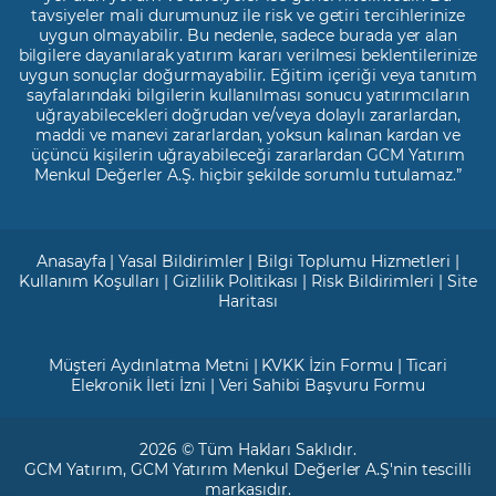
tavsiyeler mali durumunuz ile risk ve getiri tercihlerinize
uygun olmayabilir. Bu nedenle, sadece burada yer alan
bilgilere dayanılarak yatırım kararı verilmesi beklentilerinize
uygun sonuçlar doğurmayabilir. Eğitim içeriği veya tanıtım
sayfalarındaki bilgilerin kullanılması sonucu yatırımcıların
uğrayabilecekleri doğrudan ve/veya dolaylı zararlardan,
maddi ve manevi zararlardan, yoksun kalınan kardan ve
üçüncü kişilerin uğrayabileceği zararlardan GCM Yatırım
Menkul Değerler A.Ş. hiçbir şekilde sorumlu tutulamaz.”
Anasayfa
|
Yasal Bildirimler
|
Bilgi Toplumu Hizmetleri
|
Kullanım Koşulları
|
Gizlilik Politikası
|
Risk Bildirimleri
|
Site
Haritası
Müşteri Aydınlatma Metni
|
KVKK İzin Formu
|
Ticari
Elekronik İleti İzni
|
Veri Sahibi Başvuru Formu
2026 © Tüm Hakları Saklıdır.
GCM Yatırım
, GCM Yatırım Menkul Değerler A.Ş'nin tescilli
markasıdır.