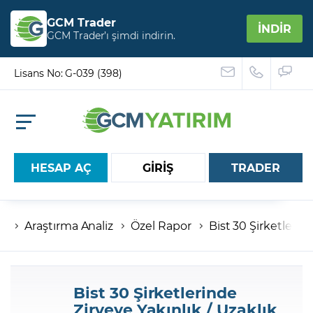
GCM Trader
İNDİR
GCM Trader’ı şimdi indirin.
Lisans No: G-039 (398)
HESAP AÇ
GİRİŞ
TRADER
Araştırma Analiz
Özel Rapor
Bist 30 Şirketlerind
Hesap numaranız
Şifreniz
Bist 30 Şirketlerinde
Zirveye Yakınlık / Uzaklık