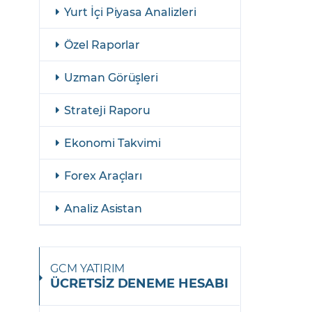
şulları
Yasal Bildirimler
Yurt İçi Piyasa Analizleri
Finansal Araçlar
Özel Raporlar
GCM Borsa Trader Eğitim Videoları
Uzman Görüşleri
Strateji Raporu
Ekonomi Takvimi
Forex Araçları
Analiz Asistan
GCM YATIRIM
ÜCRETSİZ DENEME HESABI