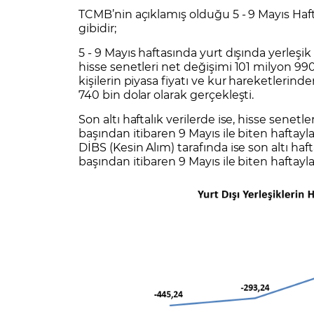
Zarar Olasılığınız
Forex Nedir?
TCMB’nin açıklamış olduğu 5 - 9 Mayıs Hafta
İŞLEM PLATFORMLARI
gibidir;
Yurt Dışı Bilanço Takvimi
Yurt İçi
Sorularla Borsa
Finans Sözlüğü
Yasal Bildirimler
Para Güvenliği ve
Borsa Nedir
Model Portföy
S
5 - 9 Mayıs haftasında yurt dışında yerleşik 
GCM Trader Eğitim Videoları
GCM 
hisse senetleri net değişimi 101 milyon 990
kişilerin piyasa fiyatı ve kur hareketlerind
740 bin dolar olarak gerçekleşti.
Son altı haftalık verilerde ise, hisse senetl
başından itibaren 9 Mayıs ile biten haftayla
DİBS (Kesin Alım) tarafında ise son altı haft
başından itibaren 9 Mayıs ile biten haftayla