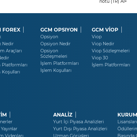
notu (TR) A1+
 FOREX
GCM OPSIYON
GCM VİOP
x
Opsiyon
Viop
x Nedir
Opsiyon Nedir
Viop Nedir
ım Araçları
Opsiyon
Viop Sözleşmeleri
Sözleşmeleri
Nedir
Viop 30
İşlem Platformları
 Platformları
İşlem Platformları
İşlem Koşulları
 Koşulları
TİM
ANALİZ
KURUM
nerler
Yurt İçi Piyasa Analizleri
Lisanslar
 Yayınlar
Yurt Dışı Piyasa Analizleri
Ödülleri
m Videoları
Uzman Görüşleri
Basında