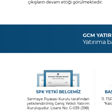
çıkışların devam ettiği görülmektedir.
GCM YATIRIM
Yatırıma b
SPK YETKİ BELGEMİZ
BA
Sermaye Piyasası Kurulu tarafından
11. TS
yetkilendirilmiş Geniş Yetkili Yatırım
“Kal
Kuruluşudur. Lisans No: G-039 (398)