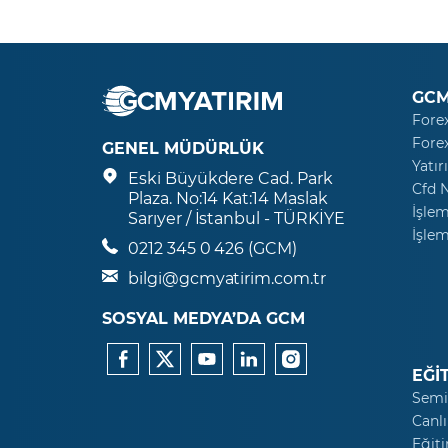
GCM
Fore
Fore
GENEL MÜDÜRLÜK
Yatır
Eski Büyükdere Cad. Park
Cfd 
Plaza. No:14 Kat:14 Maslak
İşlem
Sarıyer / İstanbul - TÜRKİYE
İşlem
0212 345 0 426 (GCM)
bilgi@gcmyatirim.com.tr
SOSYAL MEDYA’DA GCM
EĞİ
Semi
Canlı
Eğiti