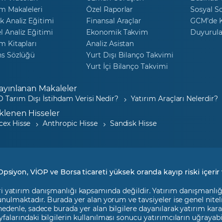
m Makaleleri
Özel Raporlar
Sosyal S
k Analiz Eğitimi
Finansal Araçlar
GCM’de K
 Analiz Eğitimi
Ekonomik Takvim
Duyurula
m Kitapları
Analiz Asistan
ns Sözlüğü
Yurt Dışı Bilanço Takvimi
Yurt İçi Bilanço Takvimi
ayınlanan Makaleler
 Tarım Dışı İstihdam Verisi Nedir?
Yatırım Araçları Nelerdir?
klenen Hisseler
cex Hisse
Anthropic Hisse
Sandisk Hisse
Opsiyon, VİOP ve Borsa ticareti yüksek oranda kayıp riski içerir 
i yatırım danışmanlığı kapsamında değildir. Yatırım danışmanlığı h
 sunulmaktadır. Burada yer alan yorum ve tavsiyeler ise genel nite
 nedenle, sadece burada yer alan bilgilere dayanılarak yatırım kara
falarındaki bilgilerin kullanılması sonucu yatırımcıların uğrayab