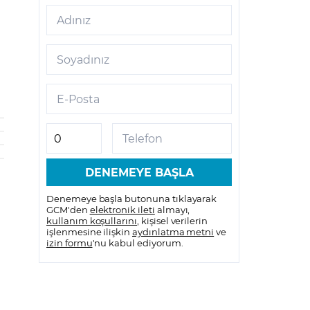
Adınız
Soyadınız
E-Posta
Telefon
Denemeye başla butonuna tıklayarak
GCM'den
elektronik ileti
almayı,
kullanım koşullarını
, kişisel verilerin
işlenmesine ilişkin
aydınlatma metni
ve
izin formu
'nu kabul ediyorum.