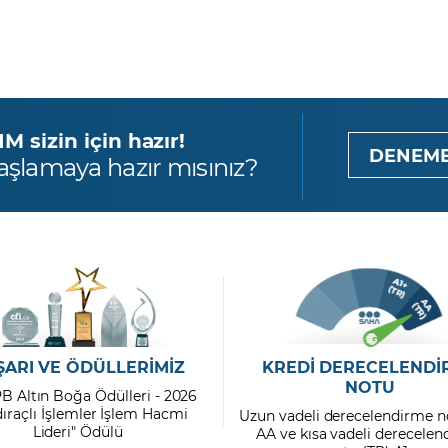
 sizin için hazır!
DENEME
aşlamaya hazır mısınız?
ŞARI VE ÖDÜLLERİMİZ
KREDİ DERECELENDİ
NOTU
PB Altın Boğa Ödülleri - 2026
dıraçlı İşlemler İşlem Hacmi
Uzun vadeli derecelendirme n
Lideri" Ödülü
AA ve kısa vadeli derecele