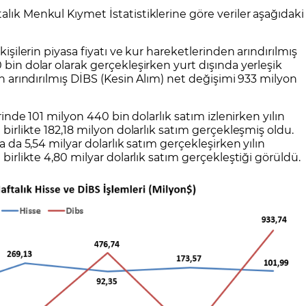
CFD Nedir?
İşlem Koşulları
Rollover Tarih ve Ko
lık Menkul Kıymet İstatistiklerine göre veriler aşağıdaki
 Bilanço Takvimi
Ekonomik Takvim
Analiz Asistan
Eğitim Kitapları
Finansal Okur Yazarlık
 Transferi
Sıkça Sorulan Sorular
Site Haritası
orularla Borsa
Borsa İşlem Koşulları
Canlı Fiyat
kişilerin piyasa fiyatı ve kur hareketlerinden arındırılmış
MT4 Eğitim Videoları
GCM MT5 Eğitim Videoları
 bin dolar olarak gerçekleşirken yurt dışında yerleşik
en arındırılmış DİBS (Kesin Alım) net değişimi 933 milyon
erinde 101 milyon 440 bin dolarlık satım izlenirken yılın
 birlikte 182,18 milyon dolarlık satım gerçekleşmiş oldu.
a da 5,54 milyar dolarlık satım gerçekleşirken yılın
 birlikte 4,80 milyar dolarlık satım gerçekleştiği görüldü.