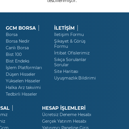
tescillenmiştir.
GCM BORSA
İLETİŞİM
Borsa
İletişim Formu
Borsa Nedir
Şikayet & Görüş
Formu
Canlı Borsa
İrtibat Ofislerimiz
Bist 100
Sıkça Sorulanlar
Bist Endeks
Sorular
İşlem Platformları
Site Haritası
Düşen Hisseler
Uyuşmazlık Bildirimi
Yükselen Hisseler
Halka Arz takvimi
Tedbirli Hisseler
SAL
HESAP İŞLEMLERİ
ımız
Ücretsiz Deneme Hesabı
miz
Gerçek Yatırım Hesabı
 Gcm
Yatırımcı Paneline Giriş