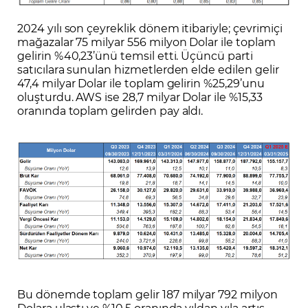
2024 yılı son çeyreklik dönem itibariyle; çevrimiçi
mağazalar 75 milyar 556 milyon Dolar ile toplam
gelirin %40,23’ünü temsil etti. Üçüncü parti
satıcılara sunulan hizmetlerden elde edilen gelir
47,4 milyar Dolar ile toplam gelirin %25,29’unu
oluşturdu. AWS ise 28,7 milyar Dolar ile %15,33
oranında toplam gelirden pay aldı.
Bu dönemde toplam gelir 187 milyar 792 milyon
Dolara ulaştı ve %10,5 oranında yıldan yıla artış