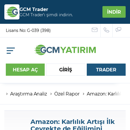
GCM Trader
İNDİR
GCM Trader’ı şimdi indirin.
Lisans No: G-039 (398)
HESAP AÇ
GİRİŞ
TRADER
Araştırma Analiz
Özel Rapor
Amazon: Karlılık Ar
Hesap numaranız
Şifreniz
Amazon: Karlılık Artışı İlk
Çeyrekte de Eğilimini