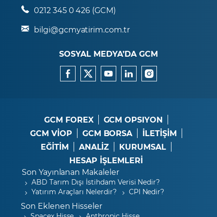
0212 345 0 426 (GCM)
bilgi@gcmyatirim.com.tr
SOSYAL MEDYA’DA GCM
GCM FOREX
GCM OPSIYON
GCM VİOP
GCM BORSA
İLETİŞİM
EĞİTİM
ANALİZ
KURUMSAL
HESAP İŞLEMLERİ
Son Yayınlanan Makaleler
ABD Tarım Dışı İstihdam Verisi Nedir?
Yatırım Araçları Nelerdir?
CPI Nedir?
Son Eklenen Hisseler
Spacex Hisse
Anthropic Hisse