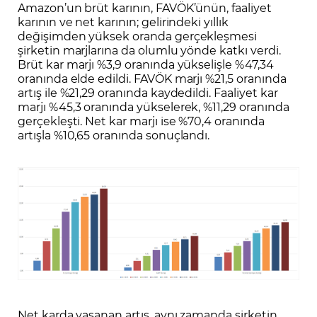
Amazon’un brüt karının, FAVÖK’ünün, faaliyet
karının ve net karının; gelirindeki yıllık
değişimden yüksek oranda gerçekleşmesi
şirketin marjlarına da olumlu yönde katkı verdi.
Brüt kar marjı %3,9 oranında yükselişle %47,34
oranında elde edildi. FAVÖK marjı %21,5 oranında
artış ile %21,29 oranında kaydedildi. Faaliyet kar
marjı %45,3 oranında yükselerek, %11,29 oranında
gerçekleşti. Net kar marjı ise %70,4 oranında
artışla %10,65 oranında sonuçlandı.
Net karda yaşanan artış, aynı zamanda şirketin