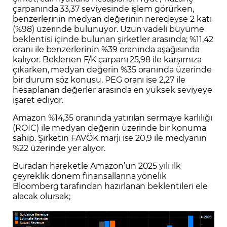
çarpanında 33,37 seviyesinde işlem görürken,
benzerlerinin medyan değerinin neredeyse 2 katı
(%98) üzerinde bulunuyor. Uzun vadeli büyüme
beklentisi içinde bulunan şirketler arasında; %11,42
oranı ile benzerlerinin %39 oranında aşağısında
kalıyor. Beklenen F/K çarpanı 25,98 ile karşımıza
çıkarken, medyan değerin %35 oranında üzerinde
bir durum söz konusu. PEG oranı ise 2,27 ile
hesaplanan değerler arasında en yüksek seviyeye
işaret ediyor.
Amazon %14,35 oranında yatırılan sermaye karlılığı
(ROIC) ile medyan değerin üzerinde bir konuma
sahip. Şirketin FAVÖK marjı ise 20,9 ile medyanın
%22 üzerinde yer alıyor.
Buradan hareketle Amazon’un 2025 yılı ilk
çeyreklik dönem finansallarına yönelik
Bloomberg tarafından hazırlanan beklentileri ele
alacak olursak;