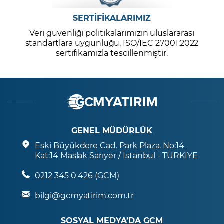
SERTİFİKALARIMIZ
Veri güvenliği politikalarımızın uluslararası
standartlara uygunluğu, ISO/IEC 27001:2022
sertifikamızla tescillenmiştir.
GENEL MÜDÜRLÜK
Eski Büyükdere Cad. Park Plaza. No:14
Kat:14 Maslak Sarıyer / İstanbul - TÜRKİYE
0212 345 0 426 (GCM)
bilgi@gcmyatirim.com.tr
SOSYAL MEDYA’DA GCM