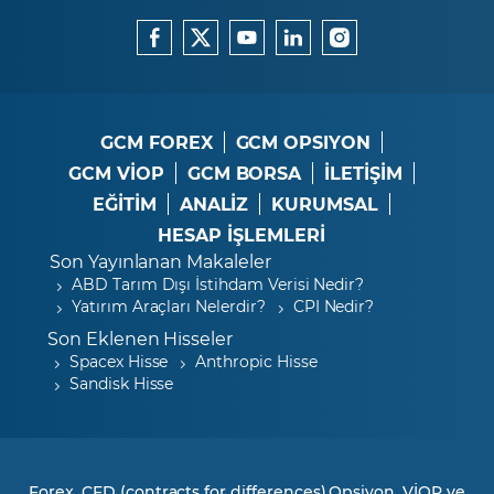
GCM FOREX
GCM OPSIYON
GCM VİOP
GCM BORSA
İLETİŞİM
EĞİTİM
ANALİZ
KURUMSAL
HESAP İŞLEMLERİ
Son Yayınlanan Makaleler
ABD Tarım Dışı İstihdam Verisi Nedir?
Yatırım Araçları Nelerdir?
CPI Nedir?
Son Eklenen Hisseler
Spacex Hisse
Anthropic Hisse
Sandisk Hisse
Forex, CFD (contracts for differences),Opsiyon, VİOP ve