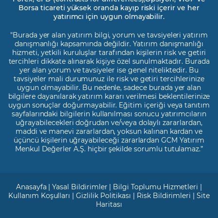
Borsa ticareti yüksek oranda kayıp riski içerir ve her
yatırımcı için uygun olmayabilir.
"Burada yer alan yatırım bilgi, yorum ve tavsiyeleri yatırım
danışmanlığı kapsamında değildir. Yatırım danışmanlığı
hizmeti, yetkili kuruluşlar tarafından kişilerin risk ve getiri
tercihleri dikkate alınarak kişiye özel sunulmaktadır. Burada
yer alan yorum ve tavsiyeler ise genel niteliktedir. Bu
tavsiyeler mali durumunuz ile risk ve getiri tercihlerinize
uygun olmayabilir. Bu nedenle, sadece burada yer alan
bilgilere dayanılarak yatırım kararı verilmesi beklentilerinize
uygun sonuçlar doğurmayabilir. Eğitim içeriği veya tanıtım
sayfalarındaki bilgilerin kullanılması sonucu yatırımcıların
uğrayabilecekleri doğrudan ve/veya dolaylı zararlardan,
maddi ve manevi zararlardan, yoksun kalınan kardan ve
üçüncü kişilerin uğrayabileceği zararlardan GCM Yatırım
Menkul Değerler A.Ş. hiçbir şekilde sorumlu tutulamaz.”
Anasayfa
|
Yasal Bildirimler
|
Bilgi Toplumu Hizmetleri
|
Kullanım Koşulları
|
Gizlilik Politikası
|
Risk Bildirimleri
|
Site
Haritası