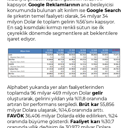
kapsıyor.
Google Reklamlarının
ana besleyicisi
konumunda bulunan alt kırılım ise
Google Search
ile şirketin temel faaliyeti olarak, 54 milyar 34
milyon Dolar ile toplam gelirin %56’sını kapsıyor.
En sağ kısımdaki kırmızı renkli sütun ise ilk
çeyreklik dönemde segmentlere ait beklentilere
işaret ediyor.
Alphabet yukarıda yer alan faaliyetlerinden
toplamda 96 milyar 469 milyon Dolar
gelir
oluşturarak, gelirini yıldan yıla %11,8 oranında
artıran bir performans sergiledi.
Brüt kar
55,856
milyar Dolara ulaşarak, %14,6 oranında arttı.
FAVÖK
36,406 milyar Dolarda elde edilirken, %24
oranında büyüme gösterdi.
Faaliyet karı
%30,7
oranında yıllık değişim ile 30,972 milyar Dolara