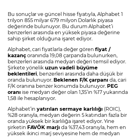
Bu sonuçlar ve güncel hisse fiyatıyla, Alphabet 1
trilyon 855 milyar 679 milyon Dolarlık piyasa
değerinde bulunuyor. Bu durum Alphabet’i
benzerleri arasında en yüksek piyasa değerine
sahip şirket olduğuna işaret ediyor.
Alphabet, cari fiyatlarla değer gören
fiyat /
kazanç
oranında 19,08 çarpanda bulunurken,
benzerleri arasında medyan değeri temsil ediyor.
Şirkete yönelik
uzun vadeli büyüme
beklentileri
, benzerleri arasında daha düşük bir
oranda bulunuyor.
Beklenen F/K çarpanı
da, cari
F/K oranına benzer konumda bulunuyor.
PEG
oranı
ise medyan değer olan 1,35’in %17 yukarında
1,58 ile hesaplanıyor.
Alphabet’in
yatırılan sermaye karlılığı
(ROIC),
%28 oranıyla, medyan değerin 5 katından fazla bir
oranda yüksek bir karlılığa işaret ediyor. Yine
şirketin
FAVÖK marjı
da %37,43 oranıyla, hem en
yüksek ikinci marj seviyesine hem de medyan