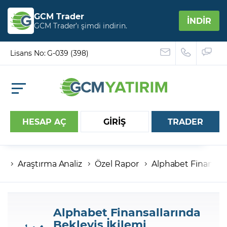
GCM Trader
İNDİR
GCM Trader’ı şimdi indirin.
Lisans No: G-039 (398)
HESAP AÇ
GİRİŞ
TRADER
Araştırma Analiz
Özel Rapor
Alphabet Finansall
Hesap numaranız
Şifreniz
Alphabet Finansallarında
Bekleyiş İkilemi