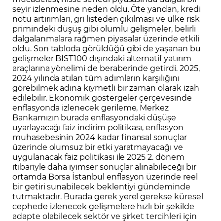
seyir izlenmesine neden oldu. Öte yandan, kredi
notu artırımları, gri listeden çıkılması ve ülke risk
primindeki düşüş gibi olumlu gelişmeler, belirli
dalgalanmalara rağmen piyasalar üzerinde etkili
oldu. Son tabloda görüldüğü gibi de yaşanan bu
gelişmeler BİST100 dışındaki alternatif yatırım
araçlarına yönelimi de beraberinde getirdi. 2025,
2024 yılında atılan tüm adımların karşılığını
görebilmek adına kıymetli bir zaman olarak izah
edilebilir. Ekonomik göstergeler çerçevesinde
enflasyonda izlenecek gerileme, Merkez
Bankamızın burada enflasyondaki düşüşe
uyarlayacağı faiz indirim politikası, enflasyon
muhasebesinin 2024 kadar finansal sonuçlar
üzerinde olumsuz bir etki yaratmayacağı ve
uygulanacak faiz politikası ile 2025 2. dönem
itibariyle daha iyimser sonuçlar alınabileceği bir
ortamda Borsa İstanbul enflasyon üzerinde reel
bir getiri sunabilecek beklentiyi gündeminde
tutmaktadır. Burada gerek yerel gerekse küresel
cephede izlenecek gelişmelere hızlı bir şekilde
adapte olabilecek sektör ve şirket tercihleri için