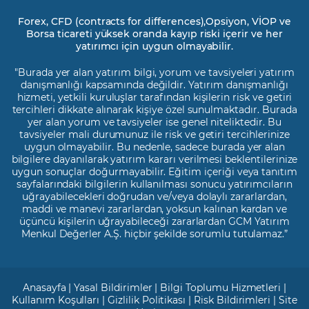
Forex, CFD (contracts for differences),Opsiyon, VİOP ve
Borsa ticareti yüksek oranda kayıp riski içerir ve her
yatırımcı için uygun olmayabilir.
"Burada yer alan yatırım bilgi, yorum ve tavsiyeleri yatırım
danışmanlığı kapsamında değildir. Yatırım danışmanlığı
hizmeti, yetkili kuruluşlar tarafından kişilerin risk ve getiri
tercihleri dikkate alınarak kişiye özel sunulmaktadır. Burada
yer alan yorum ve tavsiyeler ise genel niteliktedir. Bu
tavsiyeler mali durumunuz ile risk ve getiri tercihlerinize
uygun olmayabilir. Bu nedenle, sadece burada yer alan
bilgilere dayanılarak yatırım kararı verilmesi beklentilerinize
uygun sonuçlar doğurmayabilir. Eğitim içeriği veya tanıtım
sayfalarındaki bilgilerin kullanılması sonucu yatırımcıların
uğrayabilecekleri doğrudan ve/veya dolaylı zararlardan,
maddi ve manevi zararlardan, yoksun kalınan kardan ve
üçüncü kişilerin uğrayabileceği zararlardan GCM Yatırım
Menkul Değerler A.Ş. hiçbir şekilde sorumlu tutulamaz.”
Anasayfa
|
Yasal Bildirimler
|
Bilgi Toplumu Hizmetleri
|
Kullanım Koşulları
|
Gizlilik Politikası
|
Risk Bildirimleri
|
Site