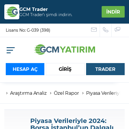
GCM Trader
İNDİR
GCM Trader’ı şimdi indirin.
Lisans No: G-039 (398)
HESAP AÇ
GİRİŞ
TRADER
Araştırma Analiz
Özel Rapor
Piyasa Verileriyle 2
Hesap numaranız
Şifreniz
Piyasa Verileriyle 2024:
Borsa İstanbul’un Dalgalı