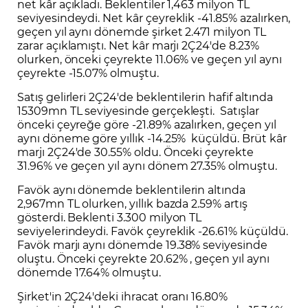
net kâr açıkladı. Beklentiler 1,463 milyon TL
seviyesindeydi. Net kâr çeyreklik -41.85% azalırken,
geçen yıl aynı dönemde şirket 2.471 milyon TL
zarar açıklamıştı. Net kâr marjı 2Ç24'de 8.23%
olurken, önceki çeyrekte 11.06% ve geçen yıl aynı
çeyrekte -15.07% olmuştu.
Satış gelirleri 2Ç24'de beklentilerin hafif altında
15309mn TL seviyesinde gerçekleşti. Satışlar
önceki çeyreğe göre -21.89% azalırken, geçen yıl
aynı döneme göre yıllık -14.25% küçüldü. Brüt kâr
marjı 2Ç24'de 30.55% oldu. Önceki çeyrekte
31.96% ve geçen yıl aynı dönem 27.35% olmuştu.
Favök aynı dönemde beklentilerin altında
2,967mn TL olurken, yıllık bazda 2.59% artış
gösterdi. Beklenti 3.300 milyon TL
seviyelerindeydi. Favök çeyreklik -26.61% küçüldü.
Favök marjı aynı dönemde 19.38% seviyesinde
oluştu. Önceki çeyrekte 20.62% , geçen yıl aynı
dönemde 17.64% olmuştu.
Şirket'in 2Ç24'deki ihracat oranı 16.80%