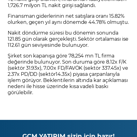
1,726.7 milyon TL nakit girişi sağlandı.
Finansman giderlerinin net satışlara oranı 15.82%
olurken, geçen yıl aynı dönemde 44.78% olmuştu.
Nakit döndürme süresi bu dönemin sonunda
121.85 gün olarak gerçekleşti. Sektör ortalaması ise
112.61 gün seviyesinde bulunuyor.
Şirket son kapanışa göre 78,254 mn TL firma
değerinde bulunuyor. Son duruma göre 8.12x F/K
(sektör 31.93x), 7.00x FD/FAVÖK (sektör 337.45x) ve
2.37x PD/DD (sektör14.35x) piyasa çarpanlarıyla
işlem görüyor. Beklentilerin altında kar açıklaması
nedeni ile hisse üzerinde kısa vadeli baskı
görülebilir.
GCM YATIRIM sizin için hazır!