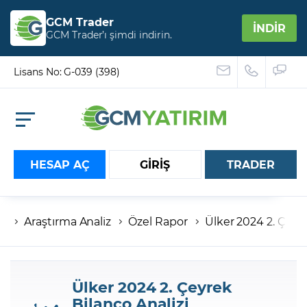
GCM Trader
İNDİR
GCM Trader’ı şimdi indirin.
Lisans No: G-039 (398)
HESAP AÇ
GİRİŞ
TRADER
Araştırma Analiz
Özel Rapor
Ülker 2024 2. Çeyre
Hesap numaranız
Şifreniz
Ülker 2024 2. Çeyrek
Bilanço Analizi