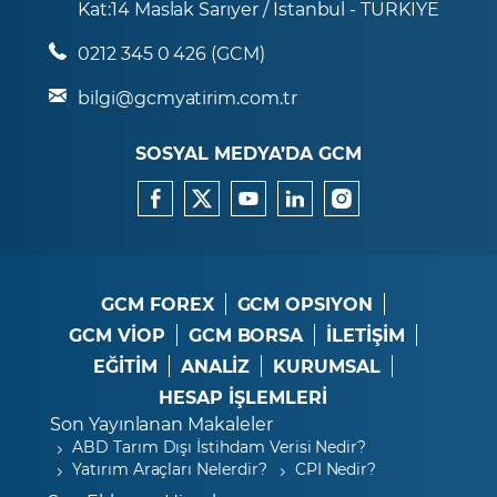
Kat:14 Maslak Sarıyer / İstanbul - TÜRKİYE
0212 345 0 426 (GCM)
bilgi@gcmyatirim.com.tr
SOSYAL MEDYA’DA GCM
GCM FOREX
GCM OPSIYON
GCM VİOP
GCM BORSA
İLETİŞİM
EĞİTİM
ANALİZ
KURUMSAL
HESAP İŞLEMLERİ
Son Yayınlanan Makaleler
ABD Tarım Dışı İstihdam Verisi Nedir?
Yatırım Araçları Nelerdir?
CPI Nedir?