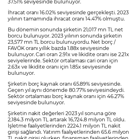
37.51% seviyesinde bulunuyor.
İhracat oranı 16.02% seviyesinde gerçekleşti. 2023
yılının tamamında ihracat oranı 14.47% olmuştu.
Bu dönemin sonunda şirketin 21,017 mn TL net
borcu bulunuyor. 2023 yılının sonunda şirketin
23,577 mn TL borcu bulunuyordu. Net borç /
FAVÖK oranı yıllık bazda 1.88x seviyesinde
bulunuyor. Cari oran 2.91x ve likidite oranı ise 2.21x
seviyelerinde. Sektör ortalaması cari oran için
2.63x ve likidite oranı için 1.85x seviyesinde
bulunuyor.
Şirketin borç kaynak oranı 65.89% seviyesinde.
Geçen yıl aynı dönemde 80.77% seviyesindeydi.
Sektör ortalaması borç kaynak oranı için 46.27%
seviyesinde bulunuyor.
Şirketin nakit değerleri 2023 yıl sonuna göre
2,184.3 milyon TL artarak 16,724.8 milyon TL oldu.
İşletme faaliyetlerinden 2224.1 milyon TL nakit
girişi sağlandı. Yatırım faaliyetlerinden 65.6 milyon
TL nakit girişi olurken, finansman faaliyetlerinden