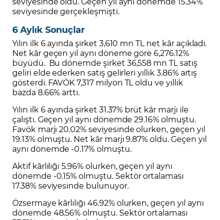
seviyesinde oldu. Geçen yıl aynı dönemde 15.34%
seviyesinde gerçekleşmişti.
6 Aylık Sonuçlar
Yılın ilk 6 ayında şirket 3,610 mn TL net kâr açıkladı.
Net kâr geçen yıl aynı döneme göre 6,276.12%
büyüdü. Bu dönemde şirket 36,558 mn TL satış
geliri elde ederken satış gelirleri yıllık 3.86% artış
gösterdi. FAVÖK 7,317 milyon TL oldu ve yıllık
bazda 8.66% arttı.
Yılın ilk 6 ayında şirket 31.37% brüt kâr marjı ile
çalıştı. Geçen yıl aynı dönemde 29.16% olmuştu.
Favök marjı 20.02% seviyesinde olurken, geçen yıl
19.13% olmuştu. Net kâr marjı 9.87% oldu. Geçen yıl
aynı dönemde -0.17% olmuştu.
Aktif kârlılığı 5.96% olurken, geçen yıl aynı
dönemde -0.15% olmuştu. Sektör ortalaması
17.38% seviyesinde bulunuyor.
Özsermaye kârlılığı 46.92% olurken, geçen yıl aynı
dönemde 48.56% olmuştu. Sektör ortalaması