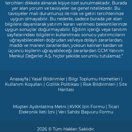
tercihleri dikkate alınarak kişiye özel sunulmaktadır. Burada
yer alan yorum ve tavsiyeler ise genel niteliktedir. Bu
tavsiyeler mali durumunuz ile risk ve getiri tercihlerinize
uygun olmayabilir. Bu nedenle, sadece burada yer alan
bilgilere dayanılarak yatırım kararı verilmesi beklentilerinize
uygun sonuçlar doğurmayabilir. Eğitim içeriği veya tanıtım
sayfalarındaki bilgilerin kullanılması sonucu yatırımcıların
uğrayabilecekleri doğrudan ve/veya dolaylı zararlardan,
maddi ve manevi zararlardan, yoksun kalınan kardan ve
üçüncü kişilerin uğrayabileceği zararlardan GCM Yatırım
Menkul Değerler A.Ş. hiçbir şekilde sorumlu tutulamaz.”
Anasayfa
|
Yasal Bildirimler
|
Bilgi Toplumu Hizmetleri
|
Kullanım Koşulları
|
Gizlilik Politikası
|
Risk Bildirimleri
|
Site
Haritası
Müşteri Aydınlatma Metni
|
KVKK İzin Formu
|
Ticari
Elekronik İleti İzni
|
Veri Sahibi Başvuru Formu
2026 © Tüm Hakları Saklıdır.