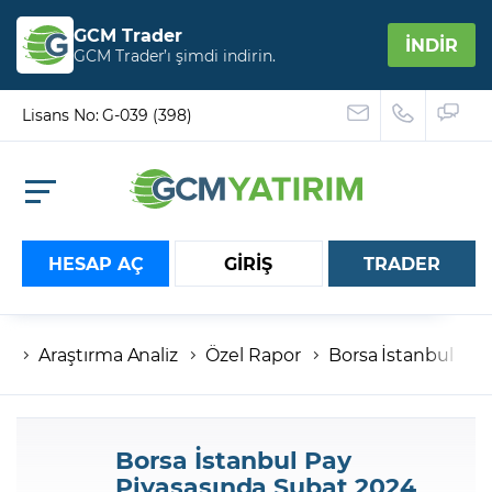
GCM Trader
İNDİR
GCM Trader’ı şimdi indirin.
Lisans No: G-039 (398)
HESAP AÇ
GİRİŞ
TRADER
Araştırma Analiz
Özel Rapor
Borsa İstanbul Pay
Hesap numaranız
Şifreniz
Borsa İstanbul Pay
Piyasasında Şubat 2024