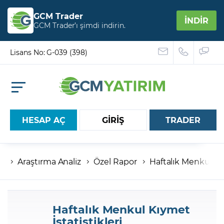
GCM Trader
İNDİR
GCM Trader’ı şimdi indirin.
Lisans No: G-039 (398)
HESAP AÇ
GİRİŞ
TRADER
Araştırma Analiz
Özel Rapor
Haftalık Menkul Kıy
Hesap numaranız
Şifreniz
Haftalık Menkul Kıymet
İstatistikleri