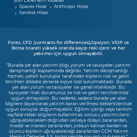
Spacex Hisse
Anthropic Hisse
Sandisk Hisse
Forex, CFD (contracts for differences),Opsiyon, VİOP ve
Borsa ticareti yüksek oranda kayıp riski içerir ve her
yatırımcı için uygun olmayabilir.
"Burada yer alan yatırım bilgi, yorum ve tavsiyeleri yatırım
danışmanlığı kapsamında değildir. Yatırım danışmanlığı
hizmeti, yetkili kuruluşlar tarafından kişilerin risk ve getiri
tercihleri dikkate alınarak kişiye özel sunulmaktadır. Burada
yer alan yorum ve tavsiyeler ise genel niteliktedir. Bu
tavsiyeler mali durumunuz ile risk ve getiri tercihlerinize
uygun olmayabilir. Bu nedenle, sadece burada yer alan
bilgilere dayanılarak yatırım kararı verilmesi beklentilerinize
uygun sonuçlar doğurmayabilir. Eğitim içeriği veya tanıtım
sayfalarındaki bilgilerin kullanılması sonucu yatırımcıların
uğrayabilecekleri doğrudan ve/veya dolaylı zararlardan,
maddi ve manevi zararlardan, yoksun kalınan kardan ve
üçüncü kişilerin uğrayabileceği zararlardan GCM Yatırım
Menkul Değerler A.Ş. hiçbir şekilde sorumlu tutulamaz.”