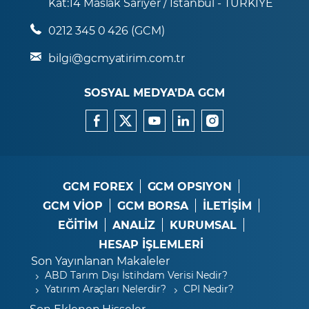
Kat:14 Maslak Sarıyer / İstanbul - TÜRKİYE
0212 345 0 426 (GCM)
bilgi@gcmyatirim.com.tr
SOSYAL MEDYA’DA GCM
GCM FOREX
GCM OPSIYON
GCM VİOP
GCM BORSA
İLETİŞİM
EĞİTİM
ANALİZ
KURUMSAL
HESAP İŞLEMLERİ
Son Yayınlanan Makaleler
ABD Tarım Dışı İstihdam Verisi Nedir?
Yatırım Araçları Nelerdir?
CPI Nedir?
Son Eklenen Hisseler