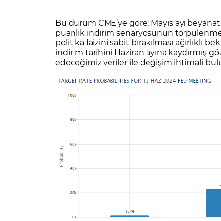
Bu durum CME’ye göre; Mayıs ayı beyanatına
puanlık indirim senaryosunun törpülenmesi
politika faizini sabit bırakılması ağırlıklı be
indirim tarihini Haziran ayına kaydırmış
edeceğimiz veriler ile değişim ihtimali bu