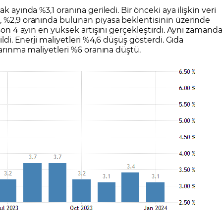
CFD Nedir?
İşlem Koşulları
Rollover Tarih ve Ko
k ayında %3,1 oranına geriledi. Bir önceki aya ilişkin veri
, %2,9 oranında bulunan piyasa beklentisinin üzerinde
 Bilanço Takvimi
Ekonomik Takvim
Analiz Asistan
Eğitim Kitapları
Finansal Okur Yazarlık
 Transferi
Sıkça Sorulan Sorular
Site Haritası
orularla Borsa
Borsa İşlem Koşulları
Canlı Fiyat
 son 4 ayın en yüksek artışını gerçekleştirdi. Aynı zamand
ildi. Enerji maliyetleri %4,6 düşüş gösterdi. Gıda
MT4 Eğitim Videoları
GCM MT5 Eğitim Videoları
barınma maliyetleri %6 oranına düştü.