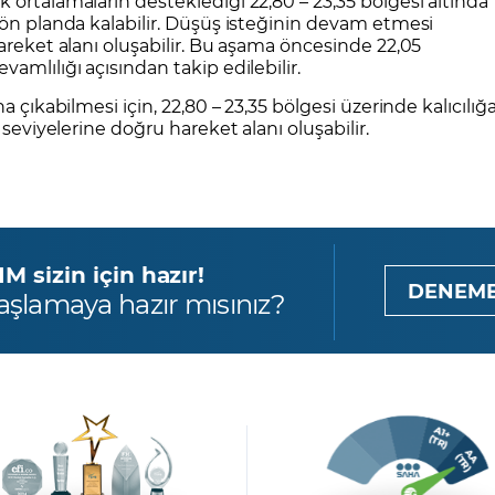
uk ortalamaların desteklediği 22,80 – 23,35 bölgesi altında
ön planda kalabilir. Düşüş isteğinin devam etmesi
areket alanı oluşabilir. Bu aşama öncesinde 22,05
amlılığı açısından takip edilebilir.
a çıkabilmesi için, 22,80 – 23,35 bölgesi üzerinde kalıcılığ
 seviyelerine doğru hareket alanı oluşabilir.
 sizin için hazır!
DENEME
aşlamaya hazır mısınız?