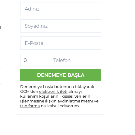
Adınız
Soyadınız
i
E-Posta
Telefon
Denemeye başla butonuna tıklayarak
GCM'den
elektronik ileti
almayı,
kullanım koşullarını
, kişisel verilerin
işlenmesine ilişkin
aydınlatma metni
ve
izin formu
'nu kabul ediyorum.