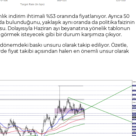
ık indirim ihtimali %53 oranında fiyatlanıyor. Ayrıca 50
da bulunduğunu, yaklaşık aynı oranda da politika faizinin
su. Dolayısıyla Haziran ayı beyanatına yönelik tablonun
yi görmek isteyecek gibi bir durum karşımıza çıkıyor.
dönemdeki baskı unsuru olarak takip ediliyor. Özetle,
rde fiyat takibi açısından halen en önemli unsur olarak