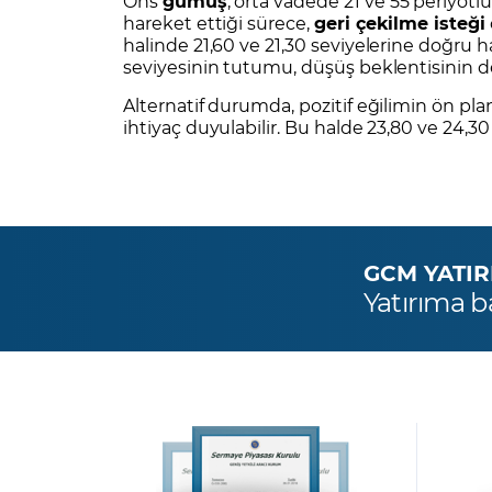
Ons
gümüş
, orta vadede 21 ve 55 periyotl
hareket ettiği sürece,
geri çekilme isteği
halinde 21,60 ve 21,30 seviyelerine doğru h
seviyesinin tutumu, düşüş beklentisinin dev
Alternatif durumda, pozitif eğilimin ön plan
ihtiyaç duyulabilir. Bu halde 23,80 ve 24,30
GCM YATIRIM
Yatırıma b