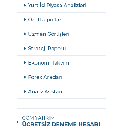
şulları
Yasal Bildirimler
Yurt İçi Piyasa Analizleri
Finansal Araçlar
a
Özel Raporlar
GCM Borsa Trader Eğitim Videoları
Uzman Görüşleri
Strateji Raporu
Ekonomi Takvimi
Forex Araçları
Analiz Asistan
GCM YATIRIM
ÜCRETSİZ DENEME HESABI