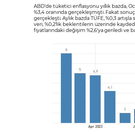
Zarar Olasılığınız
Forex Nedir?
ABD'de tüketici enflasyonu yıllık bazda, Oca
İŞLEM PLATFORMLARI
%3,4 oranında gerçekleşmişti. Fakat sonuç
Yurt Dışı Bilanço Takvimi
Yurt İçi
Sorularla Borsa
Finans Sözlüğü
Yasal Bildirimler
Para Güvenliği ve
Borsa Nedir
Model Portföy
S
gerçekleşti. Aylık bazda TÜFE, %0,3 artışla
veri, %0,2'lik beklentilerin üzerinde kayded
GCM Trader Eğitim Videoları
GCM 
fiyatlarındaki değişim %2,6'ya geriledi ve 