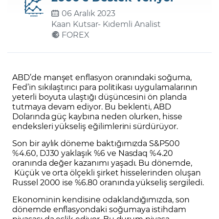
06 Aralık 2023
Kaan Kutsar
- Kıdemli Analist
Şifremi Unuttum
FOREX
ABD’de manşet enflasyon oranındaki soğuma,
Fed’in sıkılaştırıcı para politikası uygulamalarının
yeterli boyuta ulaştığı düşüncesini ön planda
tutmaya devam ediyor. Bu beklenti, ABD
Dolarında güç kaybına neden olurken, hisse
endeksleri yükseliş eğilimlerini sürdürüyor.
Son bir aylık döneme baktığımızda S&P500
%4.60, DJ30 yaklaşık %6 ve Nasdaq %4.20
oranında değer kazanımı yaşadı. Bu dönemde,
Küçük ve orta ölçekli şirket hisselerinden oluşan
Russel 2000 ise %6.80 oranında yükseliş sergiledi.
Ekonominin kendisine odaklandığımızda, son
dönemde enflasyondaki soğumaya istihdam
piyasası da eşlik ediyor. Bu durum piyasa