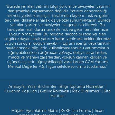
"Burada yer alan yatırım bilgi, yorum ve tavsiyeleri yatırım
danışmanlığı kapsamında değildir. Yatırım danışmanlığı
hizmeti, yetkili kuruluşlar tarafından kişilerin risk ve getiri
tercihleri dikkate alınarak kişiye özel sunulmaktadır. Burada
yer alan yorum ve tavsiyeler ise genel niteliktedir. Bu
tavsiyeler mali durumunuz ile risk ve getiri tercihlerinize
uygun olmayabilir. Bu nedenle, sadece burada yer alan
bilgilere dayanılarak yatırım kararı verilmesi beklentilerinize
uygun sonuçlar doğurmayabilir. Eğitim içeriği veya tanıtım
sayfalarındaki bilgilerin kullanılması sonucu yatırımcıların
uğrayabilecekleri doğrudan ve/veya dolaylı zararlardan,
maddi ve manevi zararlardan, yoksun kalınan kardan ve
üçüncü kişilerin uğrayabileceği zararlardan GCM Yatırım
Menkul Değerler A.Ş. hiçbir şekilde sorumlu tutulamaz.”
Anasayfa
|
Yasal Bildirimler
|
Bilgi Toplumu Hizmetleri
|
Kullanım Koşulları
|
Gizlilik Politikası
|
Risk Bildirimleri
|
Site
Haritası
Müşteri Aydınlatma Metni
|
KVKK İzin Formu
|
Ticari