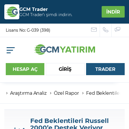
GCM Trader
İNDİR
GCM Trader’ı şimdi indirin.
Lisans No: G-039 (398)
HESAP AÇ
GİRİŞ
TRADER
Araştırma Analiz
Özel Rapor
Fed Beklentileri R
Hesap numaranız
Şifreniz
Fed Beklentileri Russell
2000’e Destek Veriyor