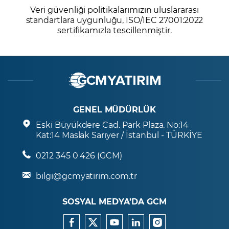
Veri güvenliği politikalarımızın uluslararası
standartlara uygunluğu, ISO/IEC 27001:2022
sertifikamızla tescillenmiştir.
GENEL MÜDÜRLÜK
Eski Büyükdere Cad. Park Plaza. No:14
Kat:14 Maslak Sarıyer / İstanbul - TÜRKİYE
0212 345 0 426 (GCM)
bilgi@gcmyatirim.com.tr
SOSYAL MEDYA’DA GCM