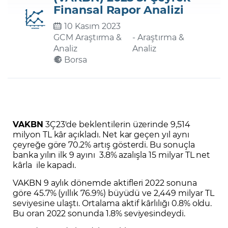
Finansal Rapor Analizi
10 Kasım 2023
Şifremi Unuttum
GCM Araştırma &
- Araştırma &
Analiz
Analiz
Borsa
VAKBN
3Ç23'de beklentilerin üzerinde 9,514
milyon TL kâr açıkladı. Net kar geçen yıl aynı
çeyreğe göre 70.2% artış gösterdi. Bu sonuçla
banka yılın ilk 9 ayını 3.8% azalışla 15 milyar TL net
kârla ile kapadı.
VAKBN 9 aylık dönemde aktifleri 2022 sonuna
göre 45.7% (yıllık 76.9%) büyüdü ve 2,449 milyar TL
seviyesine ulaştı. Ortalama aktif kârlılığı 0.8% oldu.
Bu oran 2022 sonunda 1.8% seviyesindeydi.