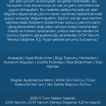
yer alan yorum ve tavsiyeler ise genel niteliktedir. Bu
tavsiyeler mali durumunuz ile risk ve getiri tercihlerinize
uygun olmayabilir. Bu nedenle, sadece burada yer alan
bilgilere dayanılarak yatırım kararı verilmesi beklentilerinize
uygun sonuçlar doğurmayabilir. Eğitim içeriği veya tanıtım
sayfalarındaki bilgilerin kullanılması sonucu yatırımcıların
uğrayabilecekleri doğrudan ve/veya dolaylı zararlardan,
maddi ve manevi zararlardan, yoksun kalınan kardan ve
üçüncü kişilerin uğrayabileceği zararlardan GCM Yatırım
Menkul Değerler A.Ş. hiçbir şekilde sorumlu tutulamaz.”
Anasayfa
|
Yasal Bildirimler
|
Bilgi Toplumu Hizmetleri
|
Kullanım Koşulları
|
Gizlilik Politikası
|
Risk Bildirimleri
|
Site
Haritası
Müşteri Aydınlatma Metni
|
KVKK İzin Formu
|
Ticari
Elekronik İleti İzni
|
Veri Sahibi Başvuru Formu
2026 © Tüm Hakları Saklıdır.
GCM Yatırım
, GCM Yatırım Menkul Değerler A.Ş'nin tescilli