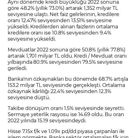
Aynı dönemde kredi büyüklüğü 2022 sonuna
göre 48.2% (yıllık 73.0%) artarak 1,352 milyar TL
seviyesine ulaştı. Net faiz gelirlerinin, kredilere
oranı 12.47% seviyesinden 13.51% seviyesine
yükseldi. Kredilerden alınan faizlerin ortalama
kredilere oranı ise 10.8% seviyesinden 9.4%
seviyesine yükseldi.
Mevduatlar 2022 sonuna göre 50.8% (yıllık 77.8%)
artarak 1,701 milyar TL oldu. Kredi / Mevduat oranı
yılbaşında 80.9% seviyesinden 79.5% seviyesine
geriledi.
Banka'nın özkaynakları bu dönemde 68.7% artışla
153.2 milyar TL seviyesinde gerçekleşti. Ortalama
özkaynak kârlılığı 22.4% seviyesinden 12.3%
seviyesine düştü.
Takibe dönüşüm oranı 1.5% seviyesinde seyretti.
Sermaye yeterlik rasyosu ise 14.69 oldu. Bu oran
2022 yılında 15.19 seviyesindeydi.
Hisse 7.15x f/k ve 1.09x pd/dd piyasa çarpanları ile
işlem görmekte. Banka sektör ortalamaları f/k için