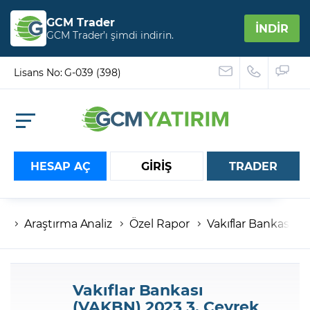
GCM Trader
İNDİR
GCM Trader’ı şimdi indirin.
Lisans No: G-039 (398)
HESAP AÇ
GİRİŞ
TRADER
Araştırma Analiz
Özel Rapor
Vakıflar Bankası (
Hesap numaranız
Şifreniz
Vakıflar Bankası
(VAKBN) 2023 3. Çeyrek