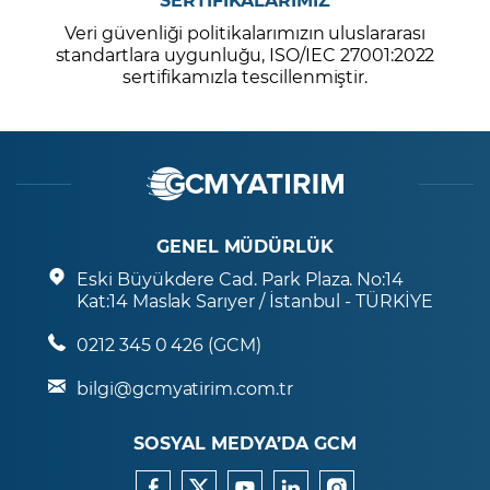
Veri güvenliği politikalarımızın uluslararası
standartlara uygunluğu, ISO/IEC 27001:2022
sertifikamızla tescillenmiştir.
GENEL MÜDÜRLÜK
Eski Büyükdere Cad. Park Plaza. No:14
Kat:14 Maslak Sarıyer / İstanbul - TÜRKİYE
0212 345 0 426 (GCM)
bilgi@gcmyatirim.com.tr
SOSYAL MEDYA’DA GCM