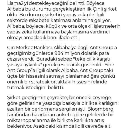
Llama2'yi destekleyeceğini belirtti. Böylece
Alibaba bu durumu gerçekleştiren ilk Çinli şirket
oldu. Bu durum, şirketin yapay zeka ile ilgili
sektörde rekabete katılması anlamına geliyor.
Alibaba, böylece, küçük ve orta ölçekli işletmelerin
yapay zeka kullanmaya başlamasına yardımcı
olmayı amaçladıklarını ifade etti.
Çin Merkez Bankası, Alibaba’ya bağlı Ant Group'a
geçtiğimiz günlerde 984 milyon dolarlık para
cezası verdi. Buradaki sebep "tekelcilik karşıtı
yasaya aykırılık" gerekçesi olarak gösterildi. Yine
Ant Group’la ilgili olarak Alibaba, Ant Group'taki
üçte bir hissesini satmayı planlamadığını çünkü
önemli bir stratejik ortaktaki hissesini elinde
tutmak istediğini belirtti.
Şirket geçtiğimiz çeyrekte, bir önceki çeyreğe
göre gelirlerine yaşadığı baskıyla birlikte karlılığını
azaltan bir performans sergilemişti. Bloomberg
tarafından hazırlanan ankete göre gelirlerde bir
miktar toparlanma ile birlikte karlılıkta artış
bekleniyor. Aşağıdaki kısımda ilgili çeyreğe ait