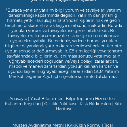
"Burada yer alan yatırım bilgi, yorum ve tavsiyeleri yatırım
danışmanlığı kapsamında değildir. Yatırım danışmanlığı
hizmeti, yetkili kuruluşlar tarafından kişilerin risk ve getiri
tercihleri dikkate alınarak kişiye özel sunulmaktadır. Burada
yer alan yorum ve tavsiyeler ise genel niteliktedir. Bu
tavsiyeler mali durumunuz ile risk ve getiri tercihlerinize
uygun olmayabilir. Bu nedenle, sadece burada yer alan
bilgilere dayanılarak yatırım kararı verilmesi beklentilerinize
uygun sonuçlar doğurmayabilir. Eğitim içeriği veya tanıtım
sayfalarındaki bilgilerin kullanılması sonucu yatırımcıların
uğrayabilecekleri doğrudan ve/veya dolaylı zararlardan,
maddi ve manevi zararlardan, yoksun kalınan kardan ve
üçüncü kişilerin uğrayabileceği zararlardan GCM Yatırım
Menkul Değerler A.Ş. hiçbir şekilde sorumlu tutulamaz.”
Anasayfa
|
Yasal Bildirimler
|
Bilgi Toplumu Hizmetleri
|
Kullanım Koşulları
|
Gizlilik Politikası
|
Risk Bildirimleri
|
Site
Haritası
Müşteri Aydınlatma Metni
|
KVKK İzin Formu
|
Ticari