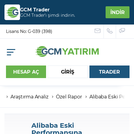
GCM Trader
İNDİR
GCM Trader’ı şimdi indirin.
Lisans No: G-039 (398)
HESAP AÇ
GİRİŞ
TRADER
Araştırma Analiz
Özel Rapor
Alibaba Eski Perf
Hesap numaranız
Şifreniz
Alibaba Eski
Performansına