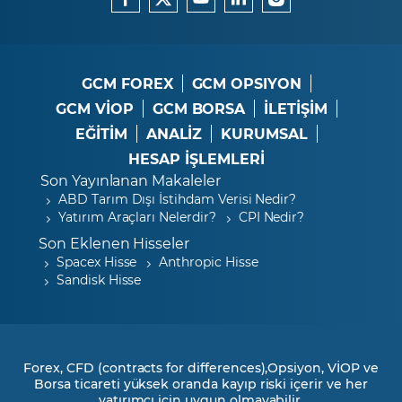
GCM FOREX
GCM OPSIYON
GCM VİOP
GCM BORSA
İLETİŞİM
EĞİTİM
ANALİZ
KURUMSAL
HESAP İŞLEMLERİ
Son Yayınlanan Makaleler
ABD Tarım Dışı İstihdam Verisi Nedir?
Yatırım Araçları Nelerdir?
CPI Nedir?
Son Eklenen Hisseler
Spacex Hisse
Anthropic Hisse
Sandisk Hisse
Forex, CFD (contracts for differences),Opsiyon, VİOP ve
Borsa ticareti yüksek oranda kayıp riski içerir ve her
yatırımcı için uygun olmayabilir.