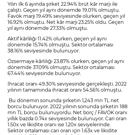
Yılın ilk 6 ayında şirket 22.94% brüt kâr marjı ile
çalıştı. Geçen yıl aynı dönemde 19.01% olmuştu.
Favök marjı 19.49% seviyesinde olurken, geçen yıl
16.92% olmuştu. Net kâr marjı 23.25% oldu. Geçen
yıl aynı dönemde 27.33% olmuştu.
Aktif kârlılığı 11.42% olurken, geçen yıl aynı
dönemde 15.74% olmuştu. Sektör ortalaması
38.16% seviyesinde bulunuyor.
Özsermaye kârlılığı 23.87% olurken, geçen yıl aynı
dönemde 37.09% olmuştu. Sektör ortalaması
67.44% seviyesinde bulunuyor.
İhracat oranı 49.30% seviyesinde gerçekleşti. 2022
yılının tamamında ihracat oranı 54.56% olmuştu.
Bu dönemin sonunda şirketin 1,243 mn TL net
borcu bulunuyor. 2022 yılının sonunda şirketin 188
mn TL borcu bulunuyordu. Net borç / FAVÖK oranı
yıllık bazda 0.74x seviyesinde bulunuyor. Cari oran
1.50x ve likidite oranı ise 1.20x seviyelerinde.
Sektör ortalaması cari oran için 1.63x ve likidite