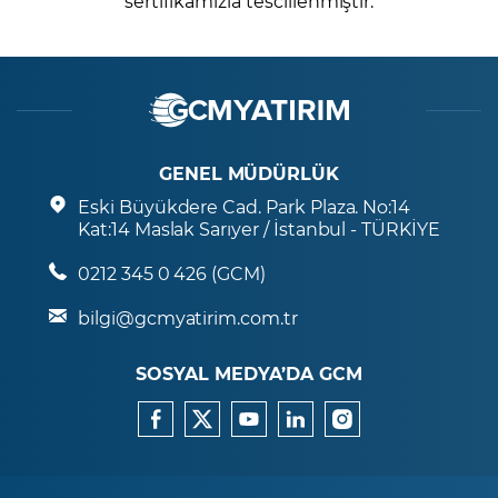
sertifikamızla tescillenmiştir.
GENEL MÜDÜRLÜK
Eski Büyükdere Cad. Park Plaza. No:14
Kat:14 Maslak Sarıyer / İstanbul - TÜRKİYE
0212 345 0 426 (GCM)
bilgi@gcmyatirim.com.tr
SOSYAL MEDYA’DA GCM