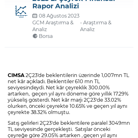
Rapor Analizi
08 Ağustos 2023
Şifremi Unuttum
GCM Araştırma &
- Araştırma &
Analiz
Analiz
Borsa
CIMSA
2Ç23'de beklentilerin üzerinde 1,007mn TL
net kâr açıkladı. Beklentiler 610 mn TL
seviyesindeydi. Net kâr çeyreklik 300.00%
artarken, geçen yıl aynı döneme göre yıllık 17.29%
yükseliş gösterdi. Net kâr marjı 2Ç23'de 33.02%
olurken, önceki çeyrekte 10.65% ve geçen yıl aynı
çeyrekte 38.32% olmuştu.
Satış gelirleri 2Ç23'de beklentilere paralel 3049mn
TL seviyesinde gerçekleşti. Satışlar önceki
çeyreğe göre 29.05% artarken , geçen yıl aynı