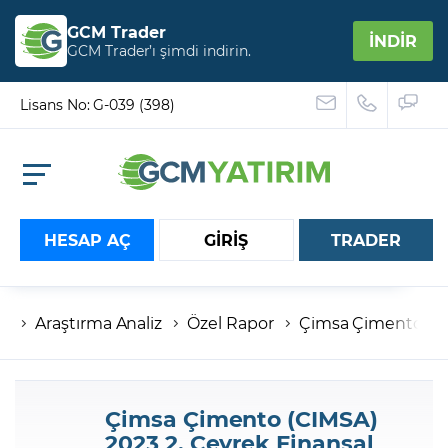
GCM Trader
İNDİR
GCM Trader’ı şimdi indirin.
Lisans No: G-039 (398)
HESAP AÇ
GİRİŞ
TRADER
Araştırma Analiz
Özel Rapor
Çimsa Çimento (CIM
Hesap numaranız
Şifreniz
Çimsa Çimento (CIMSA)
2023 2. Çeyrek Finansal