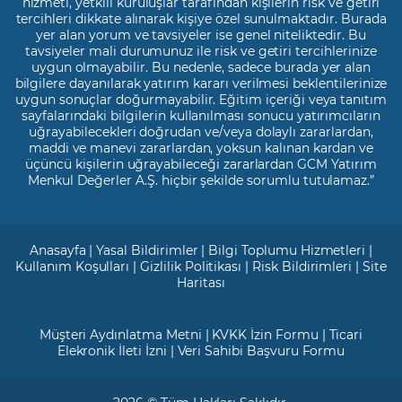
hizmeti, yetkili kuruluşlar tarafından kişilerin risk ve getiri
tercihleri dikkate alınarak kişiye özel sunulmaktadır. Burada
yer alan yorum ve tavsiyeler ise genel niteliktedir. Bu
tavsiyeler mali durumunuz ile risk ve getiri tercihlerinize
uygun olmayabilir. Bu nedenle, sadece burada yer alan
bilgilere dayanılarak yatırım kararı verilmesi beklentilerinize
uygun sonuçlar doğurmayabilir. Eğitim içeriği veya tanıtım
sayfalarındaki bilgilerin kullanılması sonucu yatırımcıların
uğrayabilecekleri doğrudan ve/veya dolaylı zararlardan,
maddi ve manevi zararlardan, yoksun kalınan kardan ve
üçüncü kişilerin uğrayabileceği zararlardan GCM Yatırım
Menkul Değerler A.Ş. hiçbir şekilde sorumlu tutulamaz.”
Anasayfa
|
Yasal Bildirimler
|
Bilgi Toplumu Hizmetleri
|
Kullanım Koşulları
|
Gizlilik Politikası
|
Risk Bildirimleri
|
Site
Haritası
Müşteri Aydınlatma Metni
|
KVKK İzin Formu
|
Ticari
Elekronik İleti İzni
|
Veri Sahibi Başvuru Formu