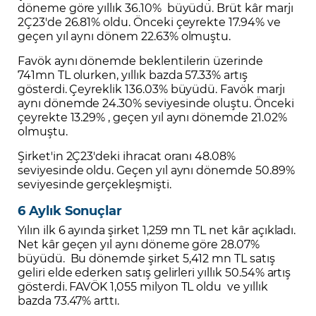
döneme göre yıllık 36.10% büyüdü. Brüt kâr marjı
2Ç23'de 26.81% oldu. Önceki çeyrekte 17.94% ve
geçen yıl aynı dönem 22.63% olmuştu.
Favök aynı dönemde beklentilerin üzerinde
741mn TL olurken, yıllık bazda 57.33% artış
gösterdi. Çeyreklik 136.03% büyüdü. Favök marjı
aynı dönemde 24.30% seviyesinde oluştu. Önceki
çeyrekte 13.29% , geçen yıl aynı dönemde 21.02%
olmuştu.
Şirket'in 2Ç23'deki ihracat oranı 48.08%
seviyesinde oldu. Geçen yıl aynı dönemde 50.89%
seviyesinde gerçekleşmişti.
6 Aylık Sonuçlar
Yılın ilk 6 ayında şirket 1,259 mn TL net kâr açıkladı.
Net kâr geçen yıl aynı döneme göre 28.07%
büyüdü. Bu dönemde şirket 5,412 mn TL satış
geliri elde ederken satış gelirleri yıllık 50.54% artış
gösterdi. FAVÖK 1,055 milyon TL oldu ve yıllık
bazda 73.47% arttı.