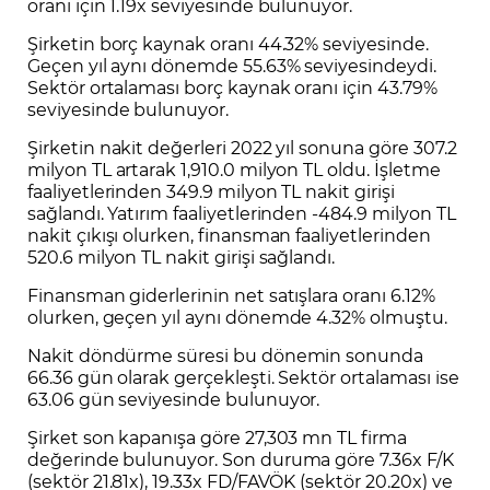
oranı için 1.19x seviyesinde bulunuyor.
Şirketin borç kaynak oranı 44.32% seviyesinde.
Geçen yıl aynı dönemde 55.63% seviyesindeydi.
Sektör ortalaması borç kaynak oranı için 43.79%
seviyesinde bulunuyor.
Şirketin nakit değerleri 2022 yıl sonuna göre 307.2
milyon TL artarak 1,910.0 milyon TL oldu. İşletme
faaliyetlerinden 349.9 milyon TL nakit girişi
sağlandı. Yatırım faaliyetlerinden -484.9 milyon TL
nakit çıkışı olurken, finansman faaliyetlerinden
520.6 milyon TL nakit girişi sağlandı.
Finansman giderlerinin net satışlara oranı 6.12%
olurken, geçen yıl aynı dönemde 4.32% olmuştu.
Nakit döndürme süresi bu dönemin sonunda
66.36 gün olarak gerçekleşti. Sektör ortalaması ise
63.06 gün seviyesinde bulunuyor.
Şirket son kapanışa göre 27,303 mn TL firma
değerinde bulunuyor. Son duruma göre 7.36x F/K
(sektör 21.81x), 19.33x FD/FAVÖK (sektör 20.20x) ve