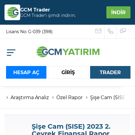
GCM Trader
İNDİR
GCM Trader’ı şimdi indirin.
Lisans No: G-039 (398)
HESAP AÇ
GİRİŞ
TRADER
Araştırma Analiz
Özel Rapor
Şişe Cam (SISE) 20
Hesap numaranız
Şifreniz
Şişe Cam (SISE) 2023 2.
Çeyrek Finansal Rapor