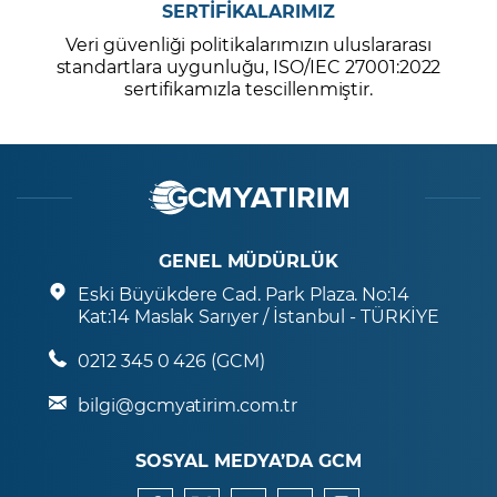
SERTİFİKALARIMIZ
Veri güvenliği politikalarımızın uluslararası
standartlara uygunluğu, ISO/IEC 27001:2022
sertifikamızla tescillenmiştir.
GENEL MÜDÜRLÜK
Eski Büyükdere Cad. Park Plaza. No:14
Kat:14 Maslak Sarıyer / İstanbul - TÜRKİYE
0212 345 0 426 (GCM)
bilgi@gcmyatirim.com.tr
SOSYAL MEDYA’DA GCM