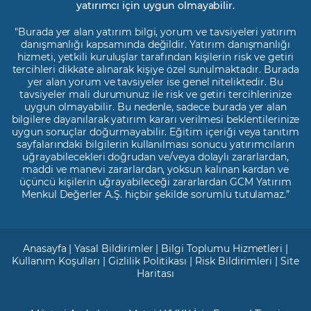
yatırımcı için uygun olmayabilir.
"Burada yer alan yatırım bilgi, yorum ve tavsiyeleri yatırım
danışmanlığı kapsamında değildir. Yatırım danışmanlığı
hizmeti, yetkili kuruluşlar tarafından kişilerin risk ve getiri
tercihleri dikkate alınarak kişiye özel sunulmaktadır. Burada
yer alan yorum ve tavsiyeler ise genel niteliktedir. Bu
tavsiyeler mali durumunuz ile risk ve getiri tercihlerinize
uygun olmayabilir. Bu nedenle, sadece burada yer alan
bilgilere dayanılarak yatırım kararı verilmesi beklentilerinize
uygun sonuçlar doğurmayabilir. Eğitim içeriği veya tanıtım
sayfalarındaki bilgilerin kullanılması sonucu yatırımcıların
uğrayabilecekleri doğrudan ve/veya dolaylı zararlardan,
maddi ve manevi zararlardan, yoksun kalınan kardan ve
üçüncü kişilerin uğrayabileceği zararlardan GCM Yatırım
Menkul Değerler A.Ş. hiçbir şekilde sorumlu tutulamaz.”
Anasayfa
|
Yasal Bildirimler
|
Bilgi Toplumu Hizmetleri
|
Kullanım Koşulları
|
Gizlilik Politikası
|
Risk Bildirimleri
|
Site
Haritası