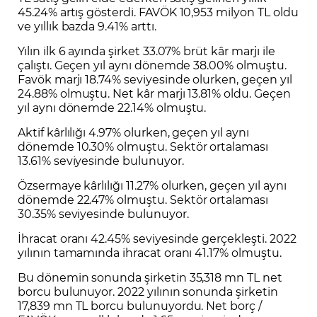
45.24% artış gösterdi. FAVÖK 10,953 milyon TL oldu
ve yıllık bazda 9.41% arttı.
Yılın ilk 6 ayında şirket 33.07% brüt kâr marjı ile
çalıştı. Geçen yıl aynı dönemde 38.00% olmuştu.
Favök marjı 18.74% seviyesinde olurken, geçen yıl
24.88% olmuştu. Net kâr marjı 13.81% oldu. Geçen
yıl aynı dönemde 22.14% olmuştu.
Aktif kârlılığı 4.97% olurken, geçen yıl aynı
dönemde 10.30% olmuştu. Sektör ortalaması
13.61% seviyesinde bulunuyor.
Özsermaye kârlılığı 11.27% olurken, geçen yıl aynı
dönemde 22.47% olmuştu. Sektör ortalaması
30.35% seviyesinde bulunuyor.
İhracat oranı 42.45% seviyesinde gerçekleşti. 2022
yılının tamamında ihracat oranı 41.17% olmuştu.
Bu dönemin sonunda şirketin 35,318 mn TL net
borcu bulunuyor. 2022 yılının sonunda şirketin
17,839 mn TL borcu bulunuyordu. Net borç /