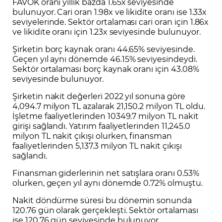
FAVÖK oranı yıllık bazda 1.65x seviyesinde
bulunuyor. Cari oran 1.98x ve likidite oranı ise 1.33x
seviyelerinde. Sektör ortalaması cari oran için 1.86x
ve likidite oranı için 1.23x seviyesinde bulunuyor.
Şirketin borç kaynak oranı 44.65% seviyesinde.
Geçen yıl aynı dönemde 46.15% seviyesindeydi.
Sektör ortalaması borç kaynak oranı için 43.08%
seviyesinde bulunuyor.
Şirketin nakit değerleri 2022 yıl sonuna göre
4,094.7 milyon TL azalarak 21,150.2 milyon TL oldu.
İşletme faaliyetlerinden 10349.7 milyon TL nakit
girişi sağlandı. Yatırım faaliyetlerinden 11,245.0
milyon TL nakit çıkışı olurken, finansman
faaliyetlerinden 5,137.3 milyon TL nakit çıkışı
sağlandı.
Finansman giderlerinin net satışlara oranı 0.53%
olurken, geçen yıl aynı dönemde 0.72% olmuştu.
Nakit döndürme süresi bu dönemin sonunda
120.76 gün olarak gerçekleşti. Sektör ortalaması
ise 120.76 gün seviyesinde bulunuyor.