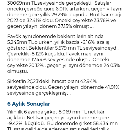
30069mn TL seviyesinde gerçekleşti. Satışlar
önceki çeyreğe göre 6.01% artarken, geçen yıl aynı
döneme göre yıllık 29.29% büyüdü. Brüt kâr marjı
2Ç23'de 32.41% oldu. Önceki çeyrekte 33.76% ve
geçen yıl aynı dönem 37.15% olmuştu.
Favök aynı dönemde beklentilerin altında
5,245mn TL olurken, yıllık bazda -6.16% azalış
gösterdi. Beklentiler 5.579 mn TL seviyesindeydi.
Çeyreklik -8.12% küçüldü. Favök marjı aynı
dönemde 17.44% seviyesinde oluştu. Önceki
çeyrekte 20.12% , geçen yıl aynı dönemde 24.03%
olmuştu.
Şirket'in 2Ç23'deki ihracat oranı 42.94%
seviyesinde oldu. Geçen yıl aynı dönemde 41.91%
seviyesinde gerçekleşmişti.
6 Aylık Sonuçlar
Yılın ilk 6 ayında şirket 8,069 mn TL net kâr
açıkladı. Net kâr geçen yıl aynı döneme göre
-9.42% küçüldü. Bu dönemde şirket 58,434 mn
TL satış geliri elde ederken satış gelirleri yıllık