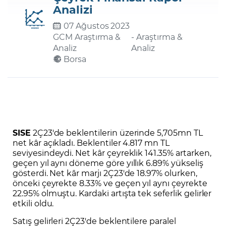
Analizi
07 Ağustos 2023
Şifremi Unuttum
GCM Araştırma &
- Araştırma &
Analiz
Analiz
Borsa
SISE
2Ç23'de beklentilerin üzerinde 5,705mn TL
net kâr açıkladı. Beklentiler 4.817 mn TL
seviyesindeydi. Net kâr çeyreklik 141.35% artarken,
geçen yıl aynı döneme göre yıllık 6.89% yükseliş
gösterdi. Net kâr marjı 2Ç23'de 18.97% olurken,
önceki çeyrekte 8.33% ve geçen yıl aynı çeyrekte
22.95% olmuştu. Kardaki artışta tek seferlik gelirler
etkili oldu.
Satış gelirleri 2Ç23'de beklentilere paralel