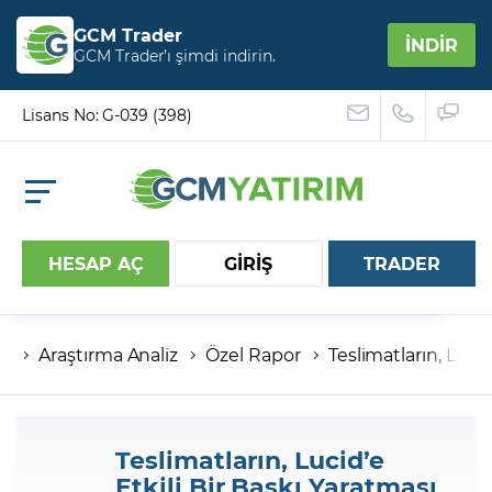
GCM Trader
İNDİR
GCM Trader’ı şimdi indirin.
Lisans No: G-039 (398)
HESAP AÇ
GİRİŞ
TRADER
Araştırma Analiz
Özel Rapor
Teslimatların, Luci
Hesap numaranız
Şifreniz
Teslimatların, Lucid’e
Etkili Bir Baskı Yaratması