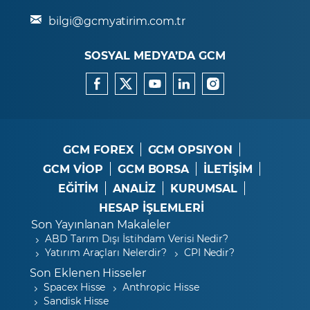
bilgi@gcmyatirim.com.tr
SOSYAL MEDYA’DA GCM
GCM FOREX
GCM OPSIYON
GCM VİOP
GCM BORSA
İLETİŞİM
EĞİTİM
ANALİZ
KURUMSAL
HESAP İŞLEMLERİ
Son Yayınlanan Makaleler
ABD Tarım Dışı İstihdam Verisi Nedir?
Yatırım Araçları Nelerdir?
CPI Nedir?
Son Eklenen Hisseler
Spacex Hisse
Anthropic Hisse
Sandisk Hisse