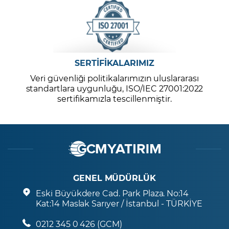
SERTİFİKALARIMIZ
Veri güvenliği politikalarımızın uluslararası
standartlara uygunluğu, ISO/IEC 27001:2022
sertifikamızla tescillenmiştir.
GENEL MÜDÜRLÜK
Eski Büyükdere Cad. Park Plaza. No:14
Kat:14 Maslak Sarıyer / İstanbul - TÜRKİYE
0212 345 0 426 (GCM)