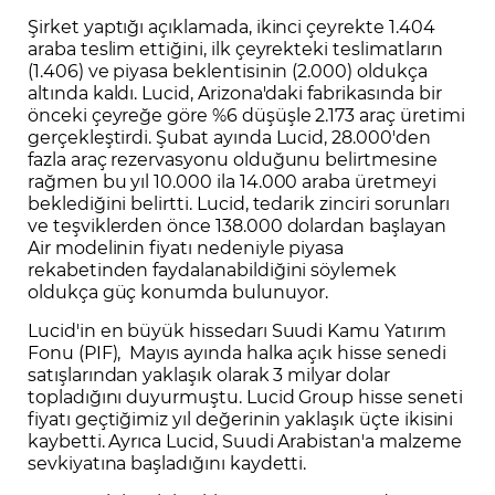
Şirket yaptığı açıklamada, ikinci çeyrekte 1.404
araba teslim ettiğini, ilk çeyrekteki teslimatların
(1.406) ve piyasa beklentisinin (2.000) oldukça
altında kaldı. Lucid, Arizona'daki fabrikasında bir
önceki çeyreğe göre %6 düşüşle 2.173 araç üretimi
gerçekleştirdi. Şubat ayında Lucid, 28.000'den
fazla araç rezervasyonu olduğunu belirtmesine
rağmen bu yıl 10.000 ila 14.000 araba üretmeyi
beklediğini belirtti. Lucid, tedarik zinciri sorunları
ve teşviklerden önce 138.000 dolardan başlayan
Air modelinin fiyatı nedeniyle piyasa
rekabetinden faydalanabildiğini söylemek
oldukça güç konumda bulunuyor.
Lucid'in en büyük hissedarı Suudi Kamu Yatırım
Fonu (PIF), Mayıs ayında halka açık hisse senedi
satışlarından yaklaşık olarak 3 milyar dolar
topladığını duyurmuştu. Lucid Group hisse seneti
fiyatı geçtiğimiz yıl değerinin yaklaşık üçte ikisini
kaybetti. Ayrıca Lucid, Suudi Arabistan'a malzeme
sevkiyatına başladığını kaydetti.