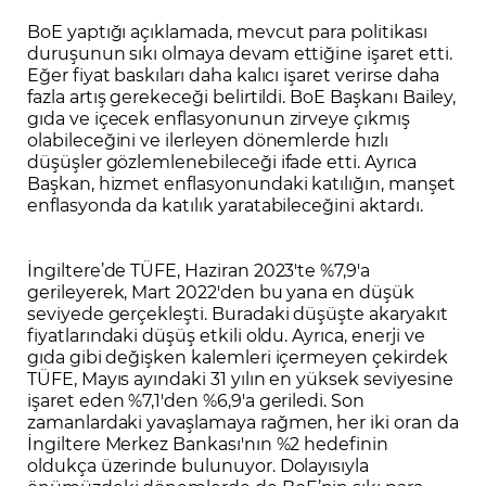
BoE yaptığı açıklamada, mevcut para politikası
duruşunun sıkı olmaya devam ettiğine işaret etti.
Eğer fiyat baskıları daha kalıcı işaret verirse daha
fazla artış gerekeceği belirtildi. BoE Başkanı Bailey,
gıda ve içecek enflasyonunun zirveye çıkmış
olabileceğini ve ilerleyen dönemlerde hızlı
düşüşler gözlemlenebileceği ifade etti. Ayrıca
Başkan, hizmet enflasyonundaki katılığın, manşet
enflasyonda da katılık yaratabileceğini aktardı.
İngiltere’de TÜFE, Haziran 2023'te %7,9'a
gerileyerek, Mart 2022'den bu yana en düşük
seviyede gerçekleşti. Buradaki düşüşte akaryakıt
fiyatlarındaki düşüş etkili oldu. Ayrıca, enerji ve
gıda gibi değişken kalemleri içermeyen çekirdek
TÜFE, Mayıs ayındaki 31 yılın en yüksek seviyesine
işaret eden %7,1'den %6,9'a geriledi. Son
zamanlardaki yavaşlamaya rağmen, her iki oran da
İngiltere Merkez Bankası'nın %2 hedefinin
oldukça üzerinde bulunuyor. Dolayısıyla