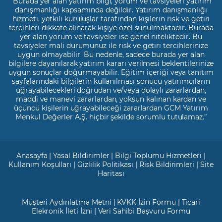
"Burada yer alan yatırım bilgi, yorum ve tavsiyeleri yatırım
danışmanlığı kapsamında değildir. Yatırım danışmanlığı
hizmeti, yetkili kuruluşlar tarafından kişilerin risk ve getiri
tercihleri dikkate alınarak kişiye özel sunulmaktadır. Burada
yer alan yorum ve tavsiyeler ise genel niteliktedir. Bu
tavsiyeler mali durumunuz ile risk ve getiri tercihlerinize
uygun olmayabilir. Bu nedenle, sadece burada yer alan
bilgilere dayanılarak yatırım kararı verilmesi beklentilerinize
uygun sonuçlar doğurmayabilir. Eğitim içeriği veya tanıtım
sayfalarındaki bilgilerin kullanılması sonucu yatırımcıların
uğrayabilecekleri doğrudan ve/veya dolaylı zararlardan,
maddi ve manevi zararlardan, yoksun kalınan kardan ve
üçüncü kişilerin uğrayabileceği zararlardan GCM Yatırım
Menkul Değerler A.Ş. hiçbir şekilde sorumlu tutulamaz.”
Anasayfa
|
Yasal Bildirimler
|
Bilgi Toplumu Hizmetleri
|
Kullanım Koşulları
|
Gizlilik Politikası
|
Risk Bildirimleri
|
Site
Haritası
Müşteri Aydınlatma Metni
|
KVKK İzin Formu
|
Ticari
Elekronik İleti İzni
|
Veri Sahibi Başvuru Formu