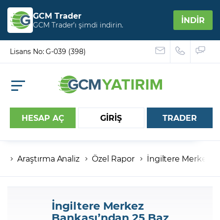
GCM Trader
İNDİR
GCM Trader’ı şimdi indirin.
Lisans No: G-039 (398)
HESAP AÇ
GİRİŞ
TRADER
Araştırma Analiz
Özel Rapor
İngiltere Merkez B
Hesap numaranız
Şifreniz
İngiltere Merkez
Bankası’ndan 25 Baz