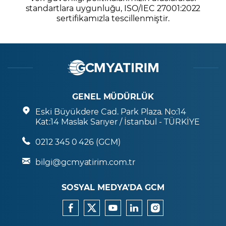
standartlara uygunluğu, ISO/IEC 27001:2022
sertifikamızla tescillenmiştir.
GENEL MÜDÜRLÜK
Eski Büyükdere Cad. Park Plaza. No:14
Kat:14 Maslak Sarıyer / İstanbul - TÜRKİYE
0212 345 0 426 (GCM)
bilgi@gcmyatirim.com.tr
SOSYAL MEDYA’DA GCM