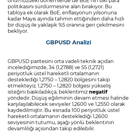
önümüzdeki dönemlerde de BoE’nin sıkı para
politikasını sürdürmesine alan bırakıyor. Bu
tabloya ek olarak BoE, enflasyonun yılsonuna
kadar Mayıs ayında tahmin ettiğinden daha hızlı
bir düşüş ile yaklaşık %5 oranına geri çekilmesini
bekliyor.
GBPUSD Analizi
GBPUSD paritesini orta vadeli teknik açıdan
incelediğimizde, 34 (1,2788) ve 55 (1,2721)
periyotluk üstel hareketli ortalamanın
desteklediği 1,2750 – 1,2820 bölgesini takip
etmekteyiz. 1,2750 – 1,2820 bölgesi yükseliş
isteğini baskıladıkça, beklentimiz
negatif
yöndedir. Düşüş eğiliminin devam etmesi halinde
karşılaşılabilecek seviyeler 1,2600 ve 1,2550 olarak
kaydedilmiştir. Bu esnada 100 periyotluk üstel
hareketli ortalamanın desteklediği 1,2600
seviyesinin tutumu, aşağı yönlü beklentinin
devamlılığı açısından takip edilebilir.