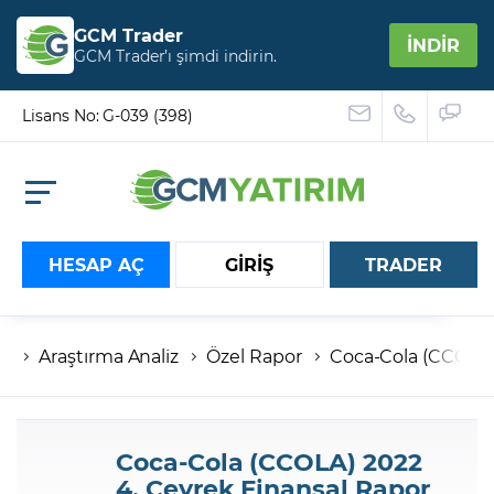
GCM Trader
İNDİR
GCM Trader’ı şimdi indirin.
Lisans No: G-039 (398)
HESAP AÇ
GİRİŞ
TRADER
Araştırma Analiz
Özel Rapor
Coca-Cola (CCOLA) 
Hesap numaranız
Şifreniz
Coca-Cola (CCOLA) 2022
4. Çeyrek Finansal Rapor