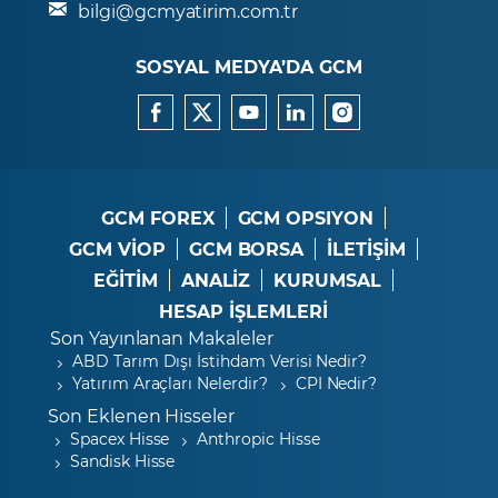
bilgi@gcmyatirim.com.tr
SOSYAL MEDYA’DA GCM
GCM FOREX
GCM OPSIYON
GCM VİOP
GCM BORSA
İLETİŞİM
EĞİTİM
ANALİZ
KURUMSAL
HESAP İŞLEMLERİ
Son Yayınlanan Makaleler
ABD Tarım Dışı İstihdam Verisi Nedir?
Yatırım Araçları Nelerdir?
CPI Nedir?
Son Eklenen Hisseler
Spacex Hisse
Anthropic Hisse
Sandisk Hisse