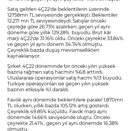
Satış gelirleri 4Ç22'de beklentilerin üzerinde
12758mn TL seviyesinde gerçekleşti. Beklentiler
12.271 mn TL seviyesindeydi. Satışlar önceki
çeyreğe göre 26.73% azalırken, geçen yıl aynı
döneme göre yıllık 129.28% büyüdü. Brüt kâr
marjı 4Ç22'de 31.16% oldu. Önceki çeyrekte 33.84%
ve geçen yıl aynı dönem 34.74% olmuştu.
Çeyreklik bazda düşüş mevsimsellikten
kaynaklanıyor.
Şirket 4Ç22 döneminde bir önceki yılın yüksek
bazına rağmen satış hacmini %6.8 arttırdı.
Uluslararası operasyonlar satış hacmi %13 büyüdü.
Türkiye operasyonları ise geçen yılın yüksek
bazının etkisiyle %1 daraldı.
Favök aynı dönemde beklentilere paralel 1,870mn
TL olurken, yıllık bazda 105.12% artış gösterdi.
Çeyreklik 49.85% küçüldü. Favök marjı aynı
dönemde 14.66% seviyesinde oluştu. Önceki
çeyrekte 21.41% , geçen yıl aynı dönemde 16.38%
olmuştu.