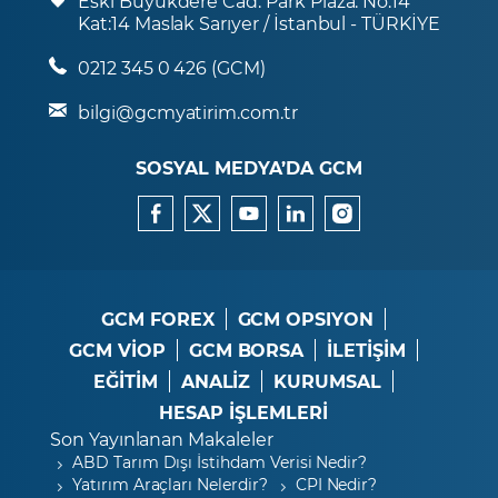
Eski Büyükdere Cad. Park Plaza. No:14
Kat:14 Maslak Sarıyer / İstanbul - TÜRKİYE
0212 345 0 426 (GCM)
bilgi@gcmyatirim.com.tr
SOSYAL MEDYA’DA GCM
GCM FOREX
GCM OPSIYON
GCM VİOP
GCM BORSA
İLETİŞİM
EĞİTİM
ANALİZ
KURUMSAL
HESAP İŞLEMLERİ
Son Yayınlanan Makaleler
ABD Tarım Dışı İstihdam Verisi Nedir?
Yatırım Araçları Nelerdir?
CPI Nedir?