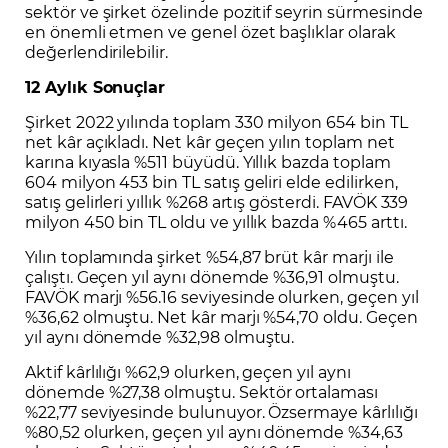
sektör ve şirket özelinde pozitif seyrin sürmesinde
en önemli etmen ve genel özet başlıklar olarak
değerlendirilebilir.
12 Aylık Sonuçlar
Şirket 2022 yılında toplam 330 milyon 654 bin TL
net kâr açıkladı. Net kâr geçen yılın toplam net
karına kıyasla %511 büyüdü. Yıllık bazda toplam
604 milyon 453 bin TL satış geliri elde edilirken,
satış gelirleri yıllık %268 artış gösterdi. FAVÖK 339
milyon 450 bin TL oldu ve yıllık bazda %465 arttı.
Yılın toplamında şirket %54,87 brüt kâr marjı ile
çalıştı. Geçen yıl aynı dönemde %36,91 olmuştu.
FAVÖK marjı %56.16 seviyesinde olurken, geçen yıl
%36,62 olmuştu. Net kâr marjı %54,70 oldu. Geçen
yıl aynı dönemde %32,98 olmuştu.
Aktif kârlılığı %62,9 olurken, geçen yıl aynı
dönemde %27,38 olmuştu. Sektör ortalaması
%22,77 seviyesinde bulunuyor. Özsermaye kârlılığı
%80,52 olurken, geçen yıl aynı dönemde %34,63