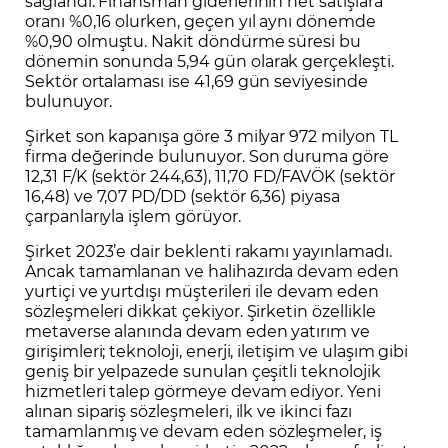
sağlandı. Finansman giderlerinin net satışlara
oranı %0,16 olurken, geçen yıl aynı dönemde
%0,90 olmuştu. Nakit döndürme süresi bu
dönemin sonunda 5,94 gün olarak gerçekleşti.
Sektör ortalaması ise 41,69 gün seviyesinde
bulunuyor.
Şirket son kapanışa göre 3 milyar 972 milyon TL
firma değerinde bulunuyor. Son duruma göre
12,31 F/K (sektör 244,63), 11,70 FD/FAVÖK (sektör
16,48) ve 7,07 PD/DD (sektör 6,36) piyasa
çarpanlarıyla işlem görüyor.
Şirket 2023’e dair beklenti rakamı yayınlamadı.
Ancak tamamlanan ve halihazırda devam eden
yurtiçi ve yurtdışı müşterileri ile devam eden
sözleşmeleri dikkat çekiyor. Şirketin özellikle
metaverse alanında devam eden yatırım ve
girişimleri; teknoloji, enerji, iletişim ve ulaşım gibi
geniş bir yelpazede sunulan çeşitli teknolojik
hizmetleri talep görmeye devam ediyor. Yeni
alınan sipariş sözleşmeleri, ilk ve ikinci fazı
tamamlanmış ve devam eden sözleşmeler, iş