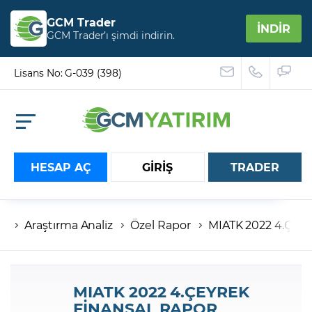
GCM Trader
İNDİR
GCM Trader’ı şimdi indirin.
Lisans No: G-039 (398)
HESAP AÇ
GİRİŞ
TRADER
Araştırma Analiz
Özel Rapor
MIATK 2022 4.ÇE
Hesap numaranız
Şifreniz
MIATK 2022 4.ÇEYREK
FİNANSAL RAPOR