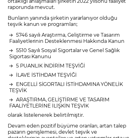
ortaklığı anlaşmaları şirketin 2022 yılsonu faaliyet
raporunda mevcut.
Bunların yanında şirketin yararlanıyor olduğu
teşvik kanun ve programları;
5746 sayılı Araştırma, Geliştirme ve Tasarım
Faaliyetlerinin Desteklenmesi Hakkında Kanun
5510 Sayılı Sosyal Sigortalar ve Genel Sağlık
Sigortası Kanunu
5 PUANLIK İNDİRİM TEŞVİĞİ
İLAVE İSTİHDAM TEŞVİĞİ
ENGELLİ SİGORTALI İSTİHDAMINA YÖNELİK
TEŞVİK
ARAŞTIRMA, GELİŞTİRME VE TASARIM
FAALİYETLERİNE İLİŞKİN TEŞVİK
olarak listelenerek belirtilmiştir.
Devam eden pozitif büyüme oranları, artan talep
pazarın genişlemesi, devlet teşvik ve
desteklerinin avantajları ve artan yatırımlar orta ve