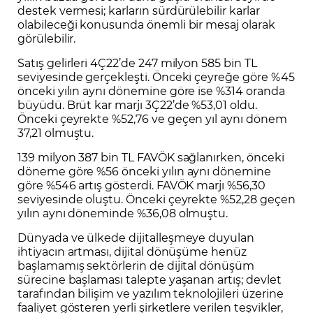
destek vermesi; karların sürdürülebilir karlar
olabileceği konusunda önemli bir mesaj olarak
görülebilir.
Satış gelirleri 4Ç22’de 247 milyon 585 bin TL
seviyesinde gerçekleşti. Önceki çeyreğe göre %45
önceki yılın aynı dönemine göre ise %314 oranda
büyüdü. Brüt kar marjı 3Ç22’de %53,01 oldu.
Önceki çeyrekte %52,76 ve geçen yıl aynı dönem
37,21 olmuştu.
139 milyon 387 bin TL FAVÖK sağlanırken, önceki
döneme göre %56 önceki yılın aynı dönemine
göre %546 artış gösterdi. FAVÖK marjı %56,30
seviyesinde oluştu. Önceki çeyrekte %52,28 geçen
yılın aynı döneminde %36,08 olmuştu.
Dünyada ve ülkede dijitalleşmeye duyulan
ihtiyacın artması, dijital dönüşüme henüz
başlamamış sektörlerin de dijital dönüşüm
sürecine başlaması talepte yaşanan artış; devlet
tarafından bilişim ve yazılım teknolojileri üzerine
faaliyet gösteren yerli şirketlere verilen teşvikler,