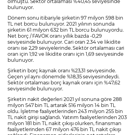
olmuştu. Sektör ortalaması %40,45 seviyesinde
bulunuyor.
Dönem sonu itibariyle şirketin 97 milyon 598 bin
TL net borcu bulunuyor. 2021 yılının sonunda
şirketin 61 milyon 632 bin TL borcu bulunuyordu.
Net borç / FAVÖK oranı yıllık bazda -0,29
seviyesinde bulunuyor. Cari oran 2.34 ve likidite
oranı ise 2,29 seviyelerinde. Sektör ortalaması cari
oran için 1,92 ve likidite oranı için 1,69 seviyesinde
bulunuyor.
Şirketin borç kaynak oranı %23,31 seviyesinde.
Geçen yıl aynı dönemde %18,35 seviyesindeydi.
Sektör ortalaması borç kaynak oranı için %47,62
seviyesinde bulunuyor.
Şirketin nakit değerleri 2021 yıl sonuna göre 288
milyon 547 bin TL artarak 516 milyon 14 bin TL
oldu. İşletme faaliyetlerinden 243 milyon 255 bin
TL nakit girişi sağlandı. Yatırım faaliyetlerinden 203
milyon 181 bin TL nakit çıkışı olurken, finansman
faaliyetlerinden 67 milyon 476 bin TL nakit çıkışı