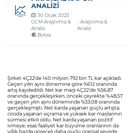
ANALİZİ
30 Ocak 2023
Şifremi Unuttum
GCM Araştırma &
- Araştırma &
Analiz
Analiz
Borsa
Şirket 4Ç22’de 140 milyon 792 bin TL kar açıkladı.
Geçen yılın aynı dönemine göre %612 oranında
artış kaydedildi. Net kar marjı 4Ç22’de %56,87
oranında gerçekleşirken, önceki çeyrekte %48,57
ve geçen yılın aynı döneminde %33,08 oranında
gerçekleşmişti. Net karda yaşanan güçlü artışta;
ciroda yaşanan sıçrama ve yüksek kar marjlarının
sürmesi etkili oldu. Net karda yaşanan pozitif
ivmeye, esas faaliyet kar büyüme oranlarının da
yıllık bazda göreceli daha güçlü oransal seyirde