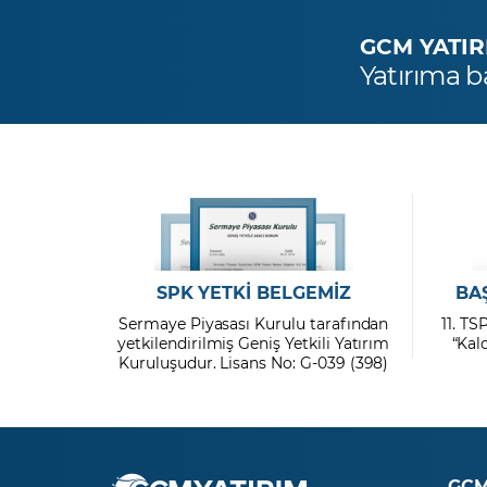
GCM YATIRIM
Yatırıma b
SPK YETKİ BELGEMİZ
BA
Sermaye Piyasası Kurulu tarafından
11. TS
yetkilendirilmiş Geniş Yetkili Yatırım
“Kal
Kuruluşudur. Lisans No: G-039 (398)
GCM