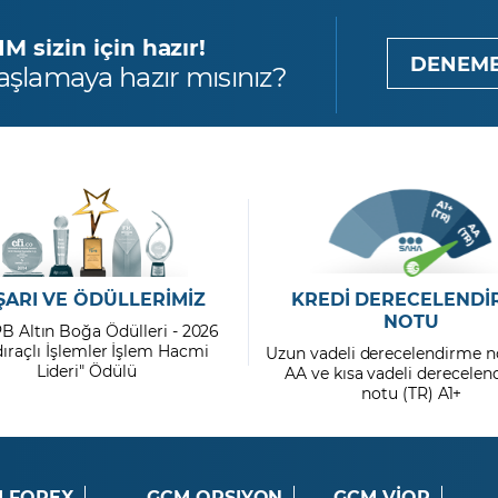
 sizin için hazır!
DENEME
aşlamaya hazır mısınız?
ŞARI VE ÖDÜLLERİMİZ
KREDİ DERECELENDİ
NOTU
PB Altın Boğa Ödülleri - 2026
dıraçlı İşlemler İşlem Hacmi
Uzun vadeli derecelendirme n
Lideri" Ödülü
AA ve kısa vadeli derecele
notu (TR) A1+
 FOREX
GCM OPSIYON
GCM VİOP