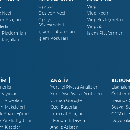
x
Opsiyon
Viop
x Nedir
Opsiyon Nedir
Viop Nedir
ım Araçları
Opsiyon
Viop Sözleşmeleri
Sözleşmeleri
Nedir
Viop 30
İşlem Platformları
 Platformları
İşlem Platformları
İşlem Koşulları
 Koşulları
TİM
ANALİZ
KURUM
nerler
Yurt İçi Piyasa Analizleri
Lisanslar
 Yayınlar
Yurt Dışı Piyasa Analizleri
Ödülleri
m Videoları
Uzman Görüşleri
Basında
m Makaleleri
Özel Raporlar
Sosyal S
k Analiz Eğitimi
Finansal Araçlar
GCM’de K
 Analiz Eğitimi
Ekonomik Takvim
Duyurula
m Kitapları
Analiz Asistan