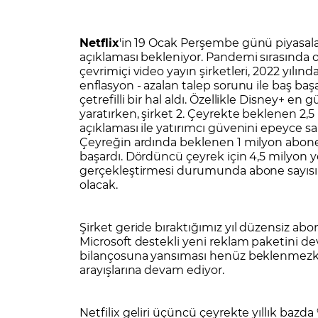
Zarar Olasılığınız
Forex Nedir?
İŞLEM PLATFORMLARI
Yurt Dışı Bilanço Takvimi
Yurt İçi
Sorularla Borsa
Finans Sözlüğü
Yasal Bildirimler
Para Güvenliği ve
Borsa Nedir
Model Portföy
S
Netflix
'in 19 Ocak Perşembe günü piyasal
açıklaması bekleniyor. Pandemi sırasında ol
GCM Trader Eğitim Videoları
GCM 
çevrimiçi video yayın şirketleri, 2022 yılı
enflasyon - azalan talep sorunu ile baş baş
çetrefilli bir hal aldı. Özellikle Disney+ en 
yaratırken, şirket 2. Çeyrekte beklenen 2,
açıklaması ile yatırımcı güvenini epeyce sars
Çeyreğin ardında beklenen 1 milyon abone 
başardı. Dördüncü çeyrek için 4,5 milyon y
gerçekleştirmesi durumunda abone sayısın
olacak.
Şirket geride bıraktığımız yıl düzensiz abo
Microsoft destekli yeni reklam paketini d
bilançosuna yansıması henüz beklenmezken
arayışlarına devam ediyor.
Netfilix geliri üçüncü çeyrekte yıllık bazda %