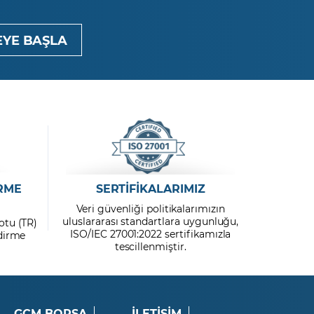
YE BAŞLA
RME
SERTİFİKALARIMIZ
Veri güvenliği politikalarımızın
uluslararası standartlara uygunluğu,
otu (TR)
ISO/IEC 27001:2022 sertifikamızla
ndirme
tescillenmiştir.
GCM BORSA
İLETİŞİM