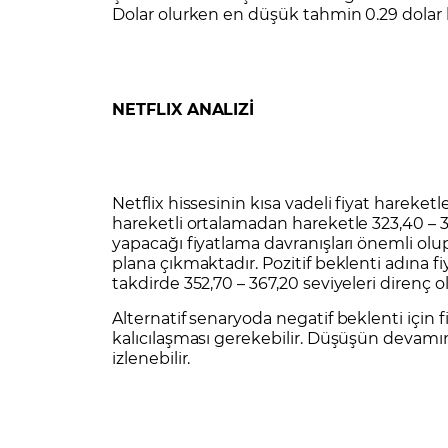
Dolar olurken en düşük tahmin 0.29 dolar hi
NETFLIX ANALIZİ
Netflix hissesinin kısa vadeli fiyat hareket
hareketli ortalamadan hareketle 323,40 – 3
yapacağı fiyatlama davranışları önemli olup, 
plana çıkmaktadır. Pozitif beklenti adına fi
takdirde 352,70 – 367,20 seviyeleri direnç ol
Alternatif senaryoda negatif beklenti için 
kalıcılaşması gerekebilir. Düşüşün devamın
izlenebilir.