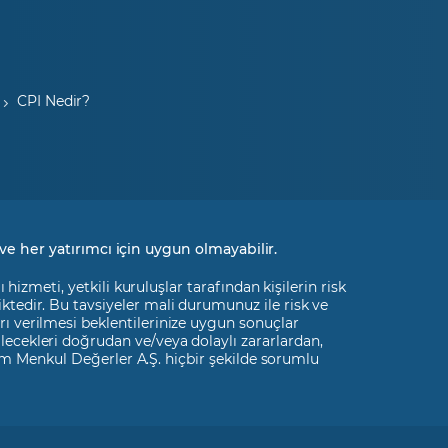
CPI Nedir?
ve her yatırımcı için uygun olmayabilir.
izmeti, yetkili kuruluşlar tarafından kişilerin risk
liktedir. Bu tavsiyeler mali durumunuz ile risk ve
rı verilmesi beklentilerinize uygun sonuçlar
ilecekleri doğrudan ve/veya dolaylı zararlardan,
m Menkul Değerler A.Ş. hiçbir şekilde sorumlu