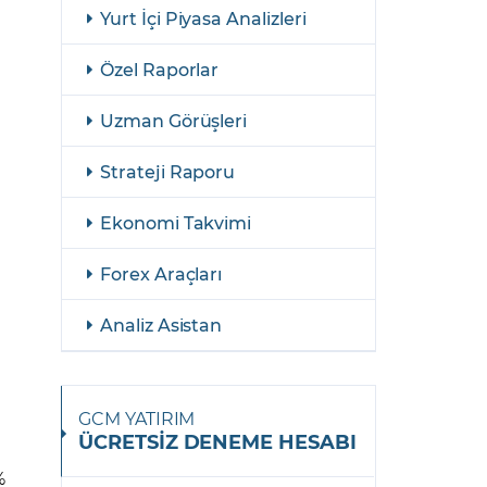
şulları
Yasal Bildirimler
Yurt İçi Piyasa Analizleri
Finansal Araçlar
Özel Raporlar
GCM Borsa Trader Eğitim Videoları
Uzman Görüşleri
Strateji Raporu
Ekonomi Takvimi
Forex Araçları
Analiz Asistan
GCM YATIRIM
ÜCRETSİZ DENEME HESABI
%