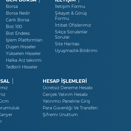
Borsa
İletişim Formu
Borsa Nedir
Şikayet & Görüş
Formu
Canlı Borsa
İrtibat Ofislerimiz
Bist 100
Sıkça Sorulanlar
Bist Endeks
Sorular
İşlem Platformları
Site Haritası
Düşen Hisseler
Uyuşmazlık Bildirimi
Yükselen Hisseler
Halka Arz takvimi
Tedbirli Hisseler
SAL
HESAP İŞLEMLERİ
ımız
Ücretsiz Deneme Hesabı
miz
Gerçek Yatırım Hesabı
 Gcm
Yatırımcı Paneline Giriş
orumluluk
Para Güvenliği Ve Transferi
ariyer
Şifremi Unuttum
r