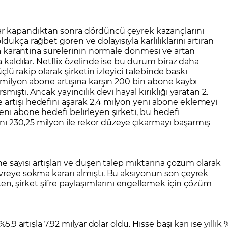
CFD Nedir?
İşlem Koşulları
Rollover Tarih ve Ko
 Bilanço Takvimi
Ekonomik Takvim
Analiz Asistan
Eğitim Kitapları
Finansal Okur Yazarlık
 Transferi
Sıkça Sorulan Sorular
Site Haritası
orularla Borsa
Borsa İşlem Koşulları
Canlı Fiyat
ar kapandıktan sonra dördüncü çeyrek kazançlarını
dukça rağbet gören ve dolayısıyla karlılıklarını artıran
MT4 Eğitim Videoları
GCM MT5 Eğitim Videoları
nda karantina sürelerinin normale dönmesi ve artan
a kaldılar. Netflix özelinde ise bu durum biraz daha
güçlü rakip olarak şirketin izleyici talebinde baskı
5 milyon abone artışına karşın 200 bin abone kaybı
mıştı. Ancak yayıncılık devi hayal kırıklığı yaratan 2.
artışı hedefini aşarak 2,4 milyon yeni abone eklemeyi
eni abone hedefi belirleyen şirketi, bu hedefi
ı 230,25 milyon ile rekor düzeye çıkarmayı başarmış
ne sayısı artışları ve düşen talep miktarına çözüm olarak
evreye sokma kararı almıştı. Bu aksiyonun son çeyrek
, şirket şifre paylaşımlarını engellemek için çözüm
5,9 artışla 7,92 milyar dolar oldu. Hisse başı karı ise yıllık 