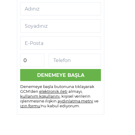
Adınız
Soyadınız
E-Posta
Telefon
Denemeye başla butonuna tıklayarak
GCM'den
elektronik ileti
almayı,
kullanım koşullarını
, kişisel verilerin
işlenmesine ilişkin
aydınlatma metni
ve
izin formu
'nu kabul ediyorum.