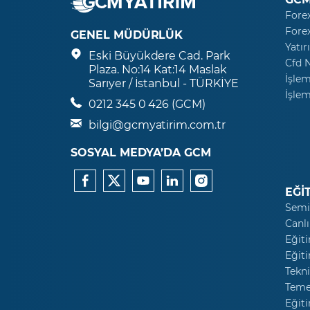
Fore
Fore
GENEL MÜDÜRLÜK
Yatır
Eski Büyükdere Cad. Park
Cfd 
Plaza. No:14 Kat:14 Maslak
İşlem
Sarıyer / İstanbul - TÜRKİYE
İşlem
0212 345 0 426 (GCM)
bilgi@gcmyatirim.com.tr
SOSYAL MEDYA’DA GCM
EĞİ
Semi
Canlı
Eğiti
Eğiti
Tekni
Temel
Eğiti