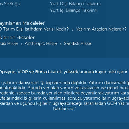
ns Sözlüğü
Yurt Dışı Bilanço Takvimi
Yurt İçi Bilanço Takvimi
ayınlanan Makaleler
 Tarım Dışı İstihdam Verisi Nedir?
Yatırım Araçları Nelerdir?
klenen Hisseler
cex Hisse
Anthropic Hisse
Sandisk Hisse
Opsiyon, VİOP ve Borsa ticareti yüksek oranda kayıp riski içerir 
i yatırım danışmanlığı kapsamında değildir. Yatırım danışmanlığı h
 sunulmaktadır. Burada yer alan yorum ve tavsiyeler ise genel nite
 nedenle, sadece burada yer alan bilgilere dayanılarak yatırım kara
falarındaki bilgilerin kullanılması sonucu yatırımcıların uğrayab
kardan ve üçüncü kişilerin uğrayabileceği zararlardan GCM Yatırı
tutulamaz.”