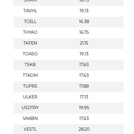
TAVHL
19.13
TCELL
16.38
THYAO
16.75
TKFEN
21.15
TOASO
19.13
TSKB
17.63
TTKOM
17.63
TUPRS
17.88
ULKER
17.13
USDTRY
19.95
VAKBN
17.63
VESTL
28.20