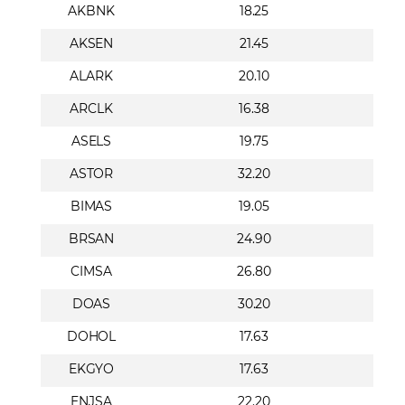
AKBNK
18.25
AKSEN
21.45
ALARK
20.10
ARCLK
16.38
ASELS
19.75
ASTOR
32.20
BIMAS
19.05
BRSAN
24.90
CIMSA
26.80
DOAS
30.20
DOHOL
17.63
EKGYO
17.63
ENJSA
22.20