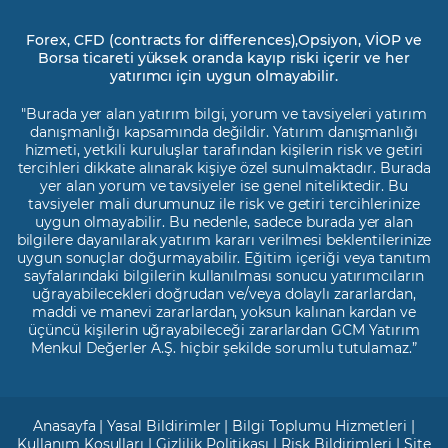
Forex, CFD (contracts for differences),Opsiyon, VİOP ve
Borsa ticareti yüksek oranda kayıp riski içerir ve her
yatırımcı için uygun olmayabilir.
"Burada yer alan yatırım bilgi, yorum ve tavsiyeleri yatırım
danışmanlığı kapsamında değildir. Yatırım danışmanlığı
hizmeti, yetkili kuruluşlar tarafından kişilerin risk ve getiri
tercihleri dikkate alınarak kişiye özel sunulmaktadır. Burada
yer alan yorum ve tavsiyeler ise genel niteliktedir. Bu
tavsiyeler mali durumunuz ile risk ve getiri tercihlerinize
uygun olmayabilir. Bu nedenle, sadece burada yer alan
bilgilere dayanılarak yatırım kararı verilmesi beklentilerinize
uygun sonuçlar doğurmayabilir. Eğitim içeriği veya tanıtım
sayfalarındaki bilgilerin kullanılması sonucu yatırımcıların
uğrayabilecekleri doğrudan ve/veya dolaylı zararlardan,
maddi ve manevi zararlardan, yoksun kalınan kardan ve
üçüncü kişilerin uğrayabileceği zararlardan GCM Yatırım
Menkul Değerler A.Ş. hiçbir şekilde sorumlu tutulamaz.”
Anasayfa
|
Yasal Bildirimler
|
Bilgi Toplumu Hizmetleri
|
Kullanım Koşulları
|
Gizlilik Politikası
|
Risk Bildirimleri
|
Site