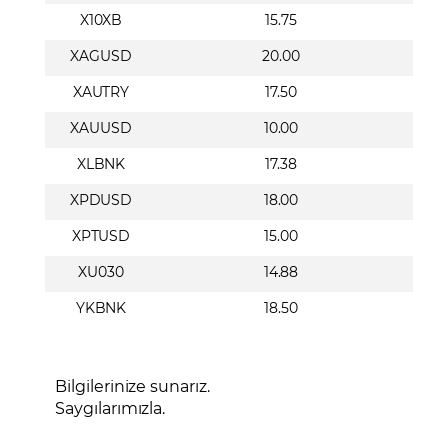
X10XB
15.75
XAGUSD
20.00
XAUTRY
17.50
XAUUSD
10.00
XLBNK
17.38
XPDUSD
18.00
XPTUSD
15.00
XU030
14.88
YKBNK
18.50
Bilgilerinize sunarız.
Saygılarımızla.