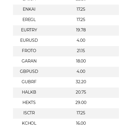
ENKAI
17.25
EREGL
17.25
EURTRY
19.78
EURUSD
4.00
FROTO
21.15
GARAN
18.00
GBPUSD
4.00
GUBRF
32.20
HALKB
20.75
HEKTS
29.00
ISCTR
17.25
KCHOL
16.00