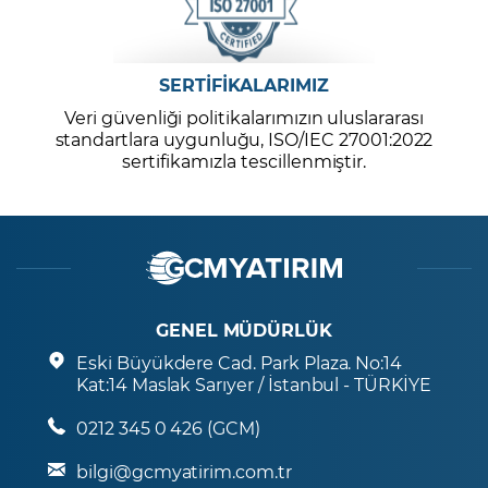
SERTİFİKALARIMIZ
Veri güvenliği politikalarımızın uluslararası
standartlara uygunluğu, ISO/IEC 27001:2022
sertifikamızla tescillenmiştir.
GENEL MÜDÜRLÜK
Eski Büyükdere Cad. Park Plaza. No:14
Kat:14 Maslak Sarıyer / İstanbul - TÜRKİYE
0212 345 0 426 (GCM)
bilgi@gcmyatirim.com.tr