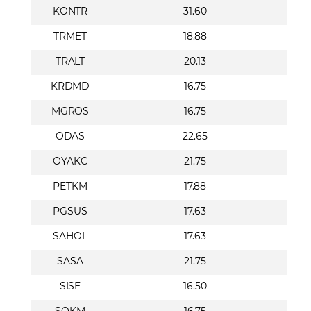
KONTR
31.60
TRMET
18.88
TRALT
20.13
KRDMD
16.75
MGROS
16.75
ODAS
22.65
OYAKC
21.75
PETKM
17.88
PGSUS
17.63
SAHOL
17.63
SASA
21.75
SISE
16.50
SOKM
16.75