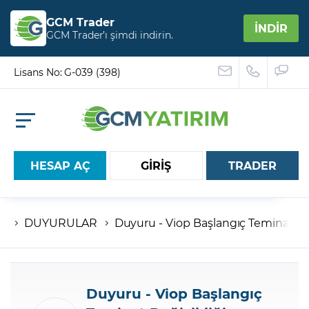
GCM Trader
İNDİR
GCM Trader’ı şimdi indirin.
Lisans No: G-039 (398)
HESAP AÇ
GİRİŞ
TRADER
DUYURULAR
Duyuru - Viop Başlangıç Teminat De
Hesap numaranız
Şifreniz
Duyuru - Viop Başlangıç