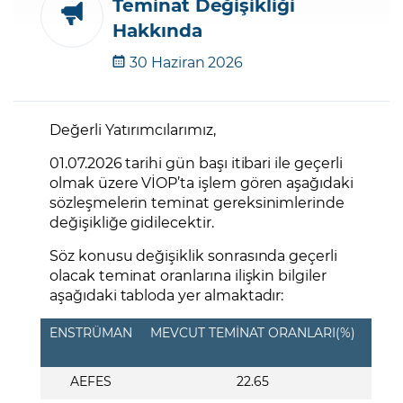
Teminat Değişikliği
Hakkında
Şifremi Unuttum
30 Haziran 2026
Değerli Yatırımcılarımız,
01.07.2026 tarihi gün başı itibari ile geçerli
olmak üzere VİOP’ta işlem gören aşağıdaki
sözleşmelerin teminat gereksinimlerinde
değişikliğe gidilecektir.
Söz konusu değişiklik sonrasında geçerli
olacak teminat oranlarına ilişkin bilgiler
aşağıdaki tabloda yer almaktadır:
ENSTRÜMAN
MEVCUT TEMİNAT ORANLARI(%)
SON
AEFES
22.65