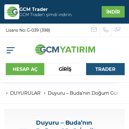
GCM Trader
İNDİR
GCM Trader’ı şimdi indirin.
Lisans No: G-039 (398)
HESAP AÇ
GİRİŞ
TRADER
DUYURULAR
Duyuru – Buda’nın Doğum Günü, İn
Hesap numaranız
Şifreniz
Duyuru – Buda’nın