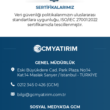
SERTİFİKALARIMIZ
Veri güvenliği politikalarımızın uluslararası
standartlara uygunluğu, ISO/IEC 27001:2022
sertifikamızla tescillenmiştir.
GENEL MÜDÜRLÜK
Eski Büyükdere Cad. Park Plaza. No:14
Kat:14 Maslak Sarıyer / İstanbul - TÜRKİYE
0212 345 0 426 (GCM)
bilgi@gcmyatirim.com.tr
SOSYAL MEDYA’DA GCM