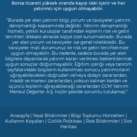
Borsa ticareti yüksek oranda kayıp riski içerir ve her
yatırımcı için uygun olmayabilir.
"Burada yer alan yatırım bilgi, yorum ve tavsiyeleri yatırım
danışmanlığı kapsamında değildir. Yatırım danışmanlığı
hizmeti, yetkili kuruluşlar tarafından kişilerin risk ve getiri
tercihleri dikkate alınarak kişiye özel sunulmaktadır. Burada
yer alan yorum ve tavsiyeler ise genel niteliktedir. Bu
tavsiyeler mali durumunuz ile risk ve getiri tercihlerinize
uygun olmayabilir. Bu nedenle, sadece burada yer alan
bilgilere dayanılarak yatırım kararı verilmesi beklentilerinize
uygun sonuçlar doğurmayabilir. Eğitim içeriği veya tanıtım
sayfalarındaki bilgilerin kullanılması sonucu yatırımcıların
uğrayabilecekleri doğrudan ve/veya dolaylı zararlardan,
maddi ve manevi zararlardan, yoksun kalınan kardan ve
üçüncü kişilerin uğrayabileceği zararlardan GCM Yatırım
Menkul Değerler A.Ş. hiçbir şekilde sorumlu tutulamaz.”
Anasayfa
|
Yasal Bildirimler
|
Bilgi Toplumu Hizmetleri
|
Kullanım Koşulları
|
Gizlilik Politikası
|
Risk Bildirimleri
|
Site
Haritası