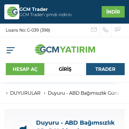
GCM Trader
İNDİR
GCM Trader’ı şimdi indirin.
Lisans No: G-039 (398)
HESAP AÇ
GİRİŞ
TRADER
DUYURULAR
Duyuru - ABD Bağımsızlık Günü Ha
Hesap numaranız
Şifreniz
Duyuru - ABD Bağımsızlık