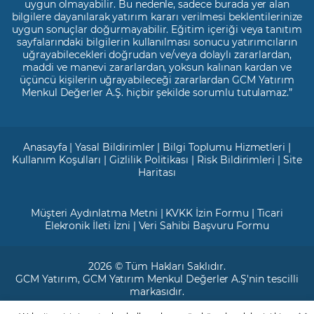
uygun olmayabilir. Bu nedenle, sadece burada yer alan
bilgilere dayanılarak yatırım kararı verilmesi beklentilerinize
uygun sonuçlar doğurmayabilir. Eğitim içeriği veya tanıtım
sayfalarındaki bilgilerin kullanılması sonucu yatırımcıların
uğrayabilecekleri doğrudan ve/veya dolaylı zararlardan,
maddi ve manevi zararlardan, yoksun kalınan kardan ve
üçüncü kişilerin uğrayabileceği zararlardan GCM Yatırım
Menkul Değerler A.Ş. hiçbir şekilde sorumlu tutulamaz.”
Anasayfa
|
Yasal Bildirimler
|
Bilgi Toplumu Hizmetleri
|
Kullanım Koşulları
|
Gizlilik Politikası
|
Risk Bildirimleri
|
Site
Haritası
Müşteri Aydınlatma Metni
|
KVKK İzin Formu
|
Ticari
Elekronik İleti İzni
|
Veri Sahibi Başvuru Formu
2026 © Tüm Hakları Saklıdır.
GCM Yatırım
, GCM Yatırım Menkul Değerler A.Ş'nin tescilli
markasıdır.