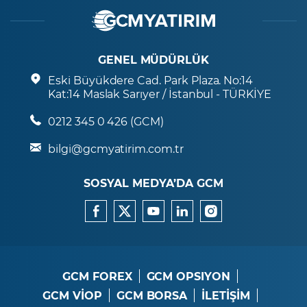
GENEL MÜDÜRLÜK
Eski Büyükdere Cad. Park Plaza. No:14
Kat:14 Maslak Sarıyer / İstanbul - TÜRKİYE
0212 345 0 426 (GCM)
bilgi@gcmyatirim.com.tr
SOSYAL MEDYA’DA GCM
GCM FOREX
GCM OPSIYON
GCM VİOP
GCM BORSA
İLETİŞİM