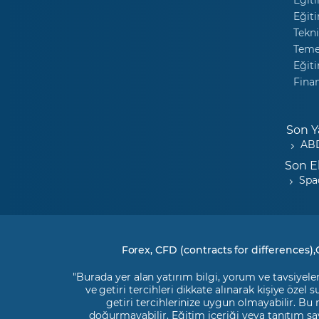
Eğiti
Tekni
Temel
Eğiti
Fina
Son Y
ABD
Son E
Spa
Forex, CFD (contracts for differences),
"Burada yer alan yatırım bilgi, yorum ve tavsiyeler
ve getiri tercihleri dikkate alınarak kişiye özel
getiri tercihlerinize uygun olmayabilir. Bu
doğurmayabilir. Eğitim içeriği veya tanıtım say