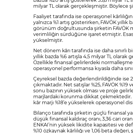
milyar TL olarak gerçekleşmiştir. Böylece şirk
Faaliyet tarafında ise operasyonel kârlılığı
yalnızca %1 artış gösterirken, FAVÖK yıllık 
görünüm doğrultusunda şirketin FAVÖK ma
verimliliğin sürdüğüne işaret etmiştir. Esas 
yükselmiştir.
Net dönem kârı tarafında ise daha sınırlı
yıllık bazda %6 artışla 4,5 milyar TL olarak
Özellikle finansal gelirlerdeki normalleşme
operasyonel performansa kıyasla daha sınırl
Çeyreksel bazda değerlendirildiğinde ise 
çıkmaktadır. Net satışlar %25, FAVÖK %19 
sonu bazının yüksek olması ve proje gelirl
marjlardaki korunma dikkat çekmektedir. Br
kâr marjı %18’e yükselerek operasyonel dis
Bilanço tarafında şirketin güçlü finansal
düşük finansal kaldıraç oranı, 3,36 cari ora
ENKAI’nin yüksek likidite kapasitesi ve de
%10 özkaynak kârlılığı ve 1,06 beta değeri,