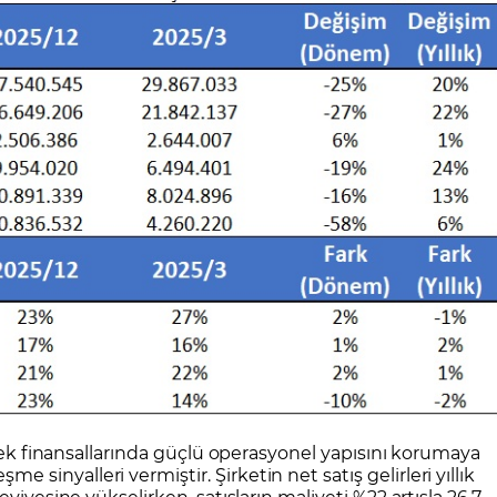
yrek finansallarında güçlü operasyonel yapısını korumaya
inyalleri vermiştir. Şirketin net satış gelirleri yıllık
viyesine yükselirken, satışların maliyeti %22 artışla 26,7