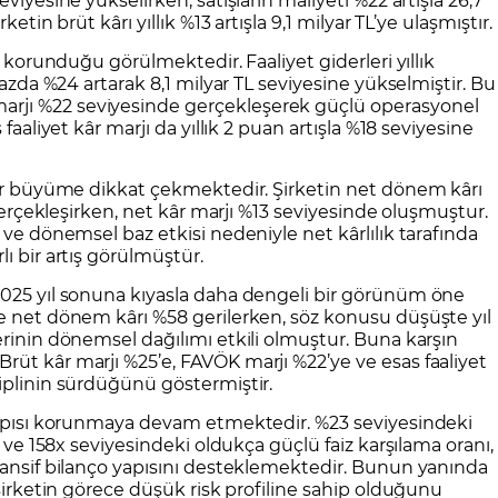
etin brüt kârı yıllık %13 artışla 9,1 milyar TL’ye ulaşmıştır.
n korunduğu görülmektedir. Faaliyet giderleri yıllık
bazda %24 artarak 8,1 milyar TL seviyesine yükselmiştir. Bu
rjı %22 seviyesinde gerçekleşerek güçlü operasyonel
faaliyet kâr marjı da yıllık 2 puan artışla %18 seviyesine
 bir büyüme dikkat çekmektedir. Şirketin net dönem kârı
 gerçekleşirken, net kâr marjı %13 seviyesinde oluşmuştur.
 ve dönemsel baz etkisi nedeniyle net kârlılık tarafında
ı bir artış görülmüştür.
2025 yıl sonuna kıyasla daha dengeli bir görünüm öne
ve net dönem kârı %58 gerilerken, söz konusu düşüşte yıl
erinin dönemsel dağılımı etkili olmuştur. Buna karşın
üt kâr marjı %25’e, FAVÖK marjı %22’ye ve esas faaliyet
iplinin sürdüğünü göstermiştir.
 yapısı korunmaya devam etmektedir. %23 seviyesindeki
n ve 158x seviyesindeki oldukça güçlü faiz karşılama oranı,
fansif bilanço yapısını desteklemektedir. Bunun yanında
 şirketin görece düşük risk profiline sahip olduğunu