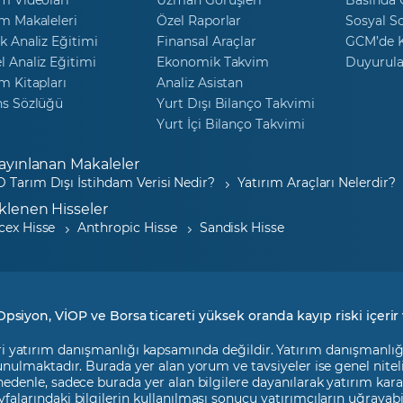
m Makaleleri
Özel Raporlar
Sosyal S
k Analiz Eğitimi
Finansal Araçlar
GCM’de K
 Analiz Eğitimi
Ekonomik Takvim
Duyurula
m Kitapları
Analiz Asistan
ns Sözlüğü
Yurt Dışı Bilanço Takvimi
Yurt İçi Bilanço Takvimi
ayınlanan Makaleler
 Tarım Dışı İstihdam Verisi Nedir?
Yatırım Araçları Nelerdir?
klenen Hisseler
cex Hisse
Anthropic Hisse
Sandisk Hisse
Opsiyon, VİOP ve Borsa ticareti yüksek oranda kayıp riski içerir 
i yatırım danışmanlığı kapsamında değildir. Yatırım danışmanlığı h
 sunulmaktadır. Burada yer alan yorum ve tavsiyeler ise genel nite
 nedenle, sadece burada yer alan bilgilere dayanılarak yatırım kara
falarındaki bilgilerin kullanılması sonucu yatırımcıların uğrayab