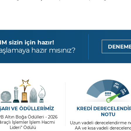
 sizin için hazır!
DENEME
aşlamaya hazır mısınız?
ŞARI VE ÖDÜLLERİMİZ
KREDİ DERECELENDİ
NOTU
PB Altın Boğa Ödülleri - 2026
dıraçlı İşlemler İşlem Hacmi
Uzun vadeli derecelendirme n
Lideri" Ödülü
AA ve kısa vadeli derecele