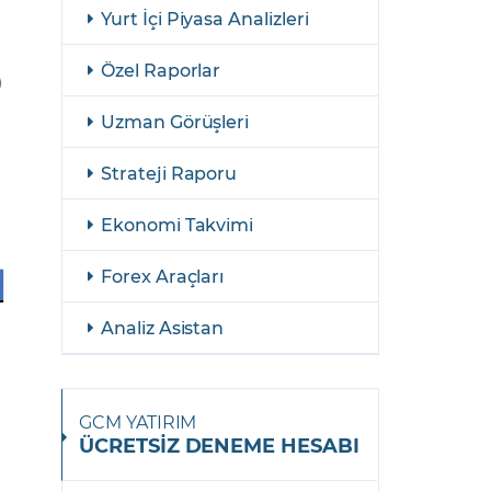
şulları
Yasal Bildirimler
Yurt İçi Piyasa Analizleri
Finansal Araçlar
Özel Raporlar
)
GCM Borsa Trader Eğitim Videoları
Uzman Görüşleri
Strateji Raporu
Ekonomi Takvimi
Forex Araçları
Analiz Asistan
GCM YATIRIM
ÜCRETSİZ DENEME HESABI