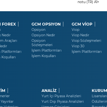
notu (TR) A1+
 FOREX
GCM OPSIYON
GCM VİOP
x
Opsiyon
Viop
x Nedir
Opsiyon Nedir
Viop Nedir
ım Araçları
Opsiyon
Viop Sözleşmeleri
Sözleşmeleri
Nedir
Viop 30
İşlem Platformları
 Platformları
İşlem Platformları
İşlem Koşulları
 Koşulları
TİM
ANALİZ
KURUM
nerler
Yurt İçi Piyasa Analizleri
Lisanslar
 Yayınlar
Yurt Dışı Piyasa Analizleri
Ödülleri
m Videoları
Uzman Görüşleri
Basında