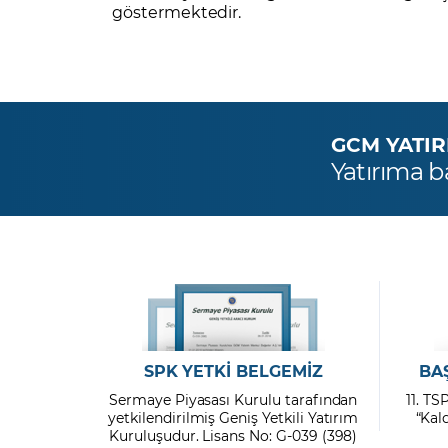
göstermektedir.
GCM YATIRIM
Yatırıma b
SPK YETKİ BELGEMİZ
BA
Sermaye Piyasası Kurulu tarafından
11. TS
yetkilendirilmiş Geniş Yetkili Yatırım
“Kal
Kuruluşudur. Lisans No: G-039 (398)