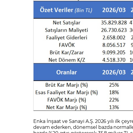
Enka İnşaat ve Sanayi A.Ş. 2026 yılı ilk çe
devam ederken, dönemsel bazda normalleşme s
bazda %20 artış göstererek 35,8 milyar TL se