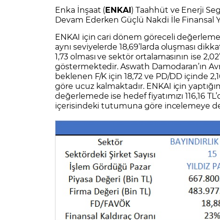
Zarar Olasılığınız
Forex Nedir?
Enka İnşaat (
ENKAI
) Taahhüt ve Enerji S
İŞLEM PLATFORMLARI
Devam Ederken Güçlü Nakdi İle Finansal Ya
Yurt Dışı Bilanço Takvimi
Yurt İçi
Sorularla Borsa
Finans Sözlüğü
Yasal Bildirimler
Para Güvenliği ve
Borsa Nedir
Model Portföy
S
ENKAI için cari dönem göreceli değerleme g
GCM Trader Eğitim Videoları
GCM 
aynı seviyelerde 18,69’larda oluşması dik
1,73 olması ve sektör ortalamasının ise 2
göstermektedir. Aswath Damodaran’ın Avrup
beklenen F/K için 18,72 ve PD/DD içinde 2
göre ucuz kalmaktadır. ENKAI için yaptığı
değerlemede ise hedef fiyatımızı 116,16 TL
içerisindeki tutumuna göre incelemeye 