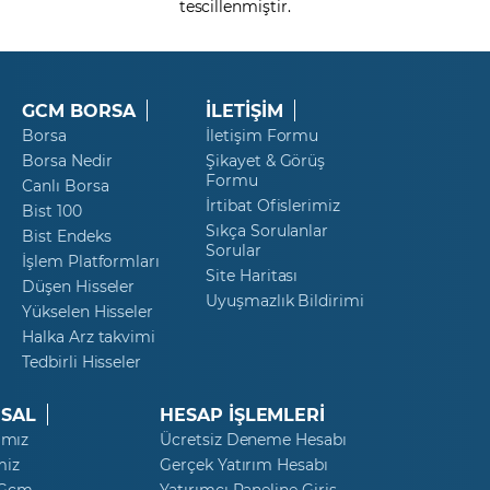
tescillenmiştir.
GCM BORSA
İLETİŞİM
Borsa
İletişim Formu
Borsa Nedir
Şikayet & Görüş
Formu
Canlı Borsa
İrtibat Ofislerimiz
Bist 100
Sıkça Sorulanlar
Bist Endeks
Sorular
İşlem Platformları
Site Haritası
Düşen Hisseler
Uyuşmazlık Bildirimi
Yükselen Hisseler
Halka Arz takvimi
Tedbirli Hisseler
SAL
HESAP İŞLEMLERİ
ımız
Ücretsiz Deneme Hesabı
miz
Gerçek Yatırım Hesabı
 Gcm
Yatırımcı Paneline Giriş