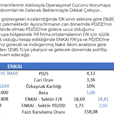
CFD Nedir?
İşlem Koşulları
Rollover Tarih ve Ko
egmentlerinin Katkısıyla Operasyonel Gücünü Korumaya
tırımları Ve Gelecek Beklentisiyle Dikkat Çekiyor…
 Bilanço Takvimi
Ekonomik Takvim
Analiz Asistan
Eğitim Kitapları
Finansal Okur Yazarlık
 Transferi
Sıkça Sorulan Sorular
Site Haritası
orularla Borsa
Borsa İşlem Koşulları
Canlı Fiyat
östergeleri incelendiğinde F/K sının sektöre göre (18,81
MT4 Eğitim Videoları
GCM MT5 Eğitim Videoları
kat çekmektedir. Ayrıca firmanın cari dönemde PD/DD’nin
,02’lerde olması PD/DD’ine görece ucuz olduğunu
a bölgesinde 119 firma ortalamalarının F/K için 42,06
,16 olduğu hesap edildiğinde ENKAI F/K’ya ve PD/DD’ine
mız göreceli ve İndirgenmiş Nakit Akım analizine göre
’den 121,85 TL’ye çıkarıyor ve gelecek dönemde portföy
devam edeceğiz.