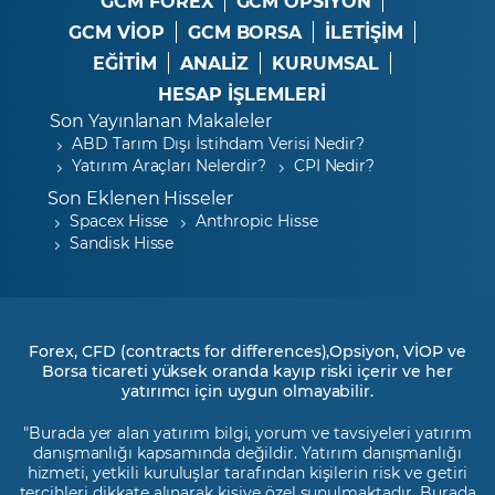
GCM FOREX
GCM OPSIYON
GCM VİOP
GCM BORSA
İLETİŞİM
EĞİTİM
ANALİZ
KURUMSAL
HESAP İŞLEMLERİ
Son Yayınlanan Makaleler
ABD Tarım Dışı İstihdam Verisi Nedir?
Yatırım Araçları Nelerdir?
CPI Nedir?
Son Eklenen Hisseler
Spacex Hisse
Anthropic Hisse
Sandisk Hisse
Forex, CFD (contracts for differences),Opsiyon, VİOP ve
Borsa ticareti yüksek oranda kayıp riski içerir ve her
yatırımcı için uygun olmayabilir.
"Burada yer alan yatırım bilgi, yorum ve tavsiyeleri yatırım
danışmanlığı kapsamında değildir. Yatırım danışmanlığı
hizmeti, yetkili kuruluşlar tarafından kişilerin risk ve getiri
tercihleri dikkate alınarak kişiye özel sunulmaktadır. Burada