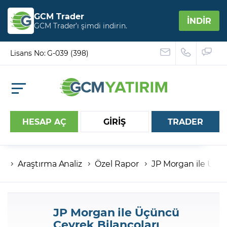
GCM Trader
İNDİR
GCM Trader’ı şimdi indirin.
Lisans No: G-039 (398)
HESAP AÇ
GİRİŞ
TRADER
Araştırma Analiz
Özel Rapor
JP Morgan ile Üçün
Hesap numaranız
Şifreniz
JP Morgan ile Üçüncü
Çeyrek Bilançoları