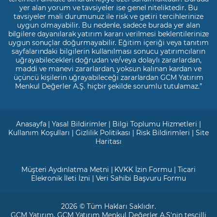
yer alan yorum ve tavsiyeler ise genel niteliktedir. Bu
tavsiyeler mali durumunuz ile risk ve getiri tercihlerinize
uygun olmayabilir. Bu nedenle, sadece burada yer alan
bilgilere dayanılarak yatırım kararı verilmesi beklentilerinize
uygun sonuçlar doğurmayabilir. Eğitim içeriği veya tanıtım
sayfalarındaki bilgilerin kullanılması sonucu yatırımcıların
uğrayabilecekleri doğrudan ve/veya dolaylı zararlardan,
maddi ve manevi zararlardan, yoksun kalınan kardan ve
üçüncü kişilerin uğrayabileceği zararlardan GCM Yatırım
Menkul Değerler A.Ş. hiçbir şekilde sorumlu tutulamaz.”
Anasayfa
|
Yasal Bildirimler
|
Bilgi Toplumu Hizmetleri
|
Kullanım Koşulları
|
Gizlilik Politikası
|
Risk Bildirimleri
|
Site
Haritası
Müşteri Aydınlatma Metni
|
KVKK İzin Formu
|
Ticari
Elekronik İleti İzni
|
Veri Sahibi Başvuru Formu
2026 © Tüm Hakları Saklıdır.
GCM Yatırım
, GCM Yatırım Menkul Değerler A.Ş'nin tescilli