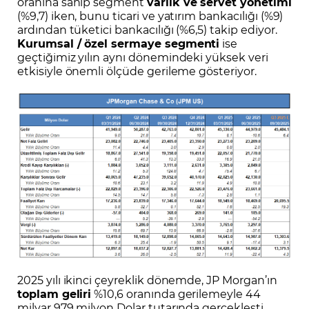
oranına sahip segment
varlık ve servet yönetimi
(%9,7) iken, bunu ticari ve yatırım bankacılığı (%9)
ardından tüketici bankacılığı (%6,5) takip ediyor.
Kurumsal / özel sermaye segmenti
ise
geçtiğimiz yılın aynı dönemindeki yüksek veri
etkisiyle önemli ölçüde gerileme gösteriyor.
2025 yılı ikinci çeyreklik dönemde, JP Morgan’ın
toplam geliri
%10,6 oranında gerilemeyle 44
milyar 979 milyon Dolar tutarında gerçekleşti.