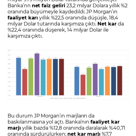
Banka’nn
net faiz geliri
23,2 milyar Dolara yıllık %2
oranında büyümeyle kaydedildi. JP Morgan’ın
faaliyet karı
yıllık %22,5 oranında düşüşle, 18,4
milyar Dolar tutarında karşımıza çıktı.
Net kar
da
%22,4 oranında düşerek, 14 milyar Dolar ile
karşımıza çıktı.
Bu durum JP Morgan’ın marjların da
baskılanmasına yol açtı. Banka’nın
faaliyet kar
marjı
yıllık bazda %12,8 oranında daralarak %40,71
oranında sürdürülürken;
net kar marjı
%7,7