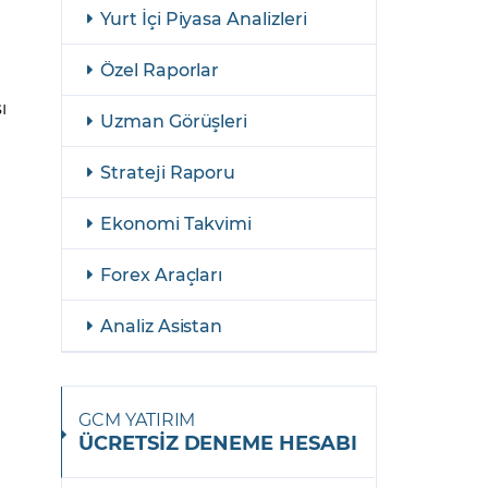
şulları
Yasal Bildirimler
Yurt İçi Piyasa Analizleri
Finansal Araçlar
Özel Raporlar
GCM Borsa Trader Eğitim Videoları
ı
Uzman Görüşleri
Strateji Raporu
Ekonomi Takvimi
Forex Araçları
Analiz Asistan
GCM YATIRIM
ÜCRETSİZ DENEME HESABI