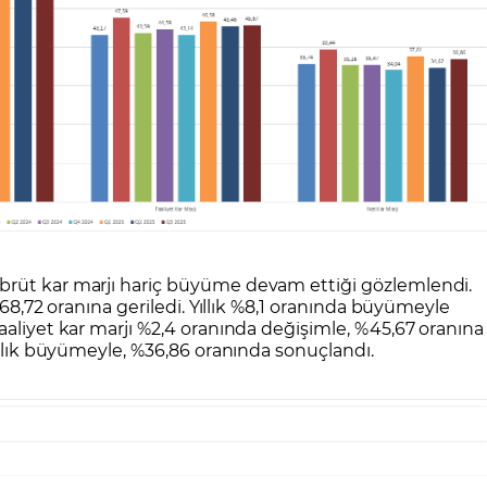
brüt kar marjı hariç büyüme devam ettiği gözlemlendi.
%68,72 oranına geriledi. Yıllık %8,1 oranında büyümeyle
aaliyet kar marjı %2,4 oranında değişimle, %45,67 oranına
ıllık büyümeyle, %36,86 oranında sonuçlandı.