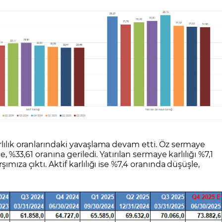
rlılık oranlarındaki yavaşlama devam etti. Öz sermaye
e, %33,61 oranına geriledi. Yatırılan sermaye karlılığı %7,1
mıza çıktı. Aktif karlılığı ise %7,4 oranında düşüşle,