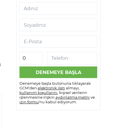
Adınız
Soyadınız
E-Posta
Telefon
ş
Denemeye başla butonuna tıklayarak
GCM'den
elektronik ileti
almayı,
kullanım koşullarını
, kişisel verilerin
işlenmesine ilişkin
aydınlatma metni
ve
izin formu
'nu kabul ediyorum.