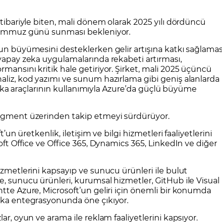
CFD Nedir?
İşlem Koşulları
Rollover Tarih ve Ko
itibariyle biten, mali dönem olarak 2025 yılı dördüncü
 Bilanço Takvimi
Ekonomik Takvim
Analiz Asistan
Eğitim Kitapları
Finansal Okur Yazarlık
 Transferi
Sıkça Sorulan Sorular
Site Haritası
orularla Borsa
Borsa İşlem Koşulları
Canlı Fiyat
0 Temmuz günü sunması bekleniyor.
MT4 Eğitim Videoları
GCM MT5 Eğitim Videoları
’un büyümesini desteklerken gelir artışına katkı sağlamas
 yapay zeka uygulamalarında rekabeti artırması,
mansını kritik hale getiriyor. Şirket, mali 2025 üçüncü
aliz, kod yazımı ve sunum hazırlama gibi geniş alanlarda
y zeka araçlarının kullanımıyla Azure’da güçlü büyüme
segment üzerinden takip etmeyi sürdürüyor.
t’un üretkenlik, iletişim ve bilgi hizmetleri faaliyetlerini
soft Office ve Office 365, Dynamics 365, LinkedIn ve diğer
izmetlerini kapsayıp ve sunucu ürünleri ile bulut
e, sunucu ürünleri, kurumsal hizmetler, GitHub ile Visual
ntte Azure, Microsoft’un geliri için önemli bir konumda
zeka entegrasyonunda öne çıkıyor.
ar, oyun ve arama ile reklam faaliyetlerini kapsıyor.