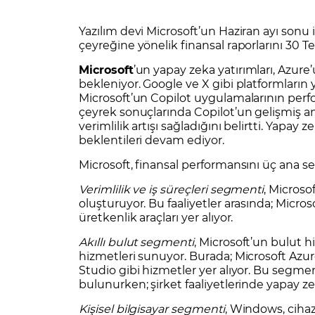
Zarar Olasılığınız
Forex Nedir?
İŞLEM PLATFORMLARI
Yazılım devi Microsoft’un Haziran ayı sonu 
Yurt Dışı Bilanço Takvimi
Yurt İçi
Sorularla Borsa
Finans Sözlüğü
Yasal Bildirimler
Para Güvenliği ve
Borsa Nedir
Model Portföy
S
çeyreğine yönelik finansal raporlarını 3
GCM Trader Eğitim Videoları
GCM 
Microsoft
’un yapay zeka yatırımları, Azure
bekleniyor. Google ve X gibi platformların
Microsoft’un Copilot uygulamalarının perfor
çeyrek sonuçlarında Copilot’un gelişmiş an
verimlilik artışı sağladığını belirtti. Yapa
beklentileri devam ediyor.
Microsoft, finansal performansını üç ana 
Verimlilik ve iş süreçleri segmenti
, Microsof
oluşturuyor. Bu faaliyetler arasında; Micro
üretkenlik araçları yer alıyor.
Akıllı bulut segmenti
, Microsoft’un bulut h
hizmetleri sunuyor. Burada; Microsoft Azur
Studio gibi hizmetler yer alıyor. Bu segme
bulunurken; şirket faaliyetlerinde yapay 
Kişisel bilgisayar segmenti
, Windows, cihazl