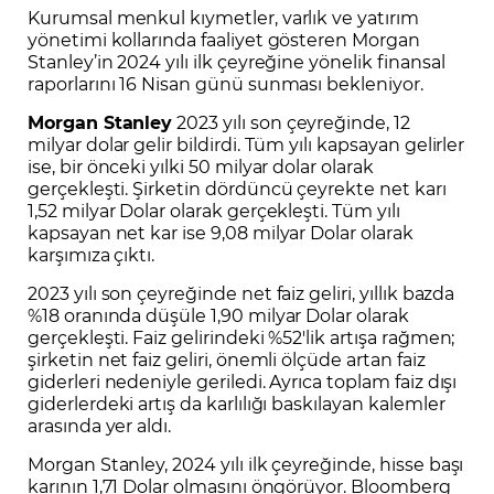
Kurumsal menkul kıymetler, varlık ve yatırım
yönetimi kollarında faaliyet gösteren Morgan
Stanley’in 2024 yılı ilk çeyreğine yönelik finansal
raporlarını 16 Nisan günü sunması bekleniyor.
Morgan Stanley
2023 yılı son çeyreğinde, 12
milyar dolar gelir bildirdi. Tüm yılı kapsayan gelirler
ise, bir önceki yılki 50 milyar dolar olarak
gerçekleşti. Şirketin dördüncü çeyrekte net karı
1,52 milyar Dolar olarak gerçekleşti. Tüm yılı
kapsayan net kar ise 9,08 milyar Dolar olarak
karşımıza çıktı.
2023 yılı son çeyreğinde net faiz geliri, yıllık bazda
%18 oranında düşüle 1,90 milyar Dolar olarak
gerçekleşti. Faiz gelirindeki %52'lik artışa rağmen;
şirketin net faiz geliri, önemli ölçüde artan faiz
giderleri nedeniyle geriledi. Ayrıca toplam faiz dışı
giderlerdeki artış da karlılığı baskılayan kalemler
arasında yer aldı.
Morgan Stanley, 2024 yılı ilk çeyreğinde, hisse başı
karının 1,71 Dolar olmasını öngörüyor. Bloomberg