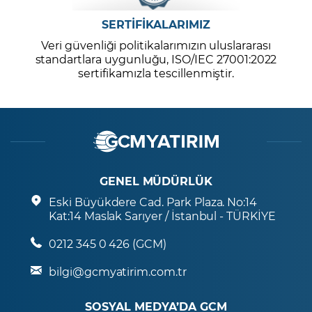
SERTİFİKALARIMIZ
Veri güvenliği politikalarımızın uluslararası
standartlara uygunluğu, ISO/IEC 27001:2022
sertifikamızla tescillenmiştir.
GENEL MÜDÜRLÜK
Eski Büyükdere Cad. Park Plaza. No:14
Kat:14 Maslak Sarıyer / İstanbul - TÜRKİYE
0212 345 0 426 (GCM)
bilgi@gcmyatirim.com.tr
SOSYAL MEDYA’DA GCM