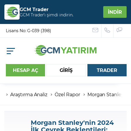
GCM Trader
İNDİR
GCM Trader’ı şimdi indirin.
Lisans No: G-039 (398)
HESAP AÇ
GİRİŞ
TRADER
Araştırma Analiz
Özel Rapor
Morgan Stanley'nin
Hesap numaranız
Şifreniz
Morgan Stanley'nin 2024
İlk Çeyrek Beklentileri: