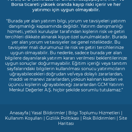
Borsa ticareti yüksek oranda kayıp riski içerir ve her
yatırımcı için uygun olmayabilir.
"Burada yer alan yatırım bilgi, yorum ve tavsiyeleri yatırım
danışmanlığı kapsamında değildir. Yatırım danışmanlığı
hizmeti, yetkili kuruluşlar tarafından kişilerin risk ve getiri
tercihleri dikkate alınarak kişiye özel sunulmaktadır. Burada
yer alan yorum ve tavsiyeler ise genel niteliktedir. Bu
tavsiyeler mali durumunuz ile risk ve getiri tercihlerinize
uygun olmayabilir. Bu nedenle, sadece burada yer alan
bilgilere dayanılarak yatırım kararı verilmesi beklentilerinize
uygun sonuçlar doğurmayabilir. Eğitim içeriği veya tanıtım
sayfalarındaki bilgilerin kullanılması sonucu yatırımcıların
uğrayabilecekleri doğrudan ve/veya dolaylı zararlardan,
maddi ve manevi zararlardan, yoksun kalınan kardan ve
üçüncü kişilerin uğrayabileceği zararlardan GCM Yatırım
Menkul Değerler A.Ş. hiçbir şekilde sorumlu tutulamaz.”
Anasayfa
|
Yasal Bildirimler
|
Bilgi Toplumu Hizmetleri
|
Kullanım Koşulları
|
Gizlilik Politikası
|
Risk Bildirimleri
|
Site
Haritası