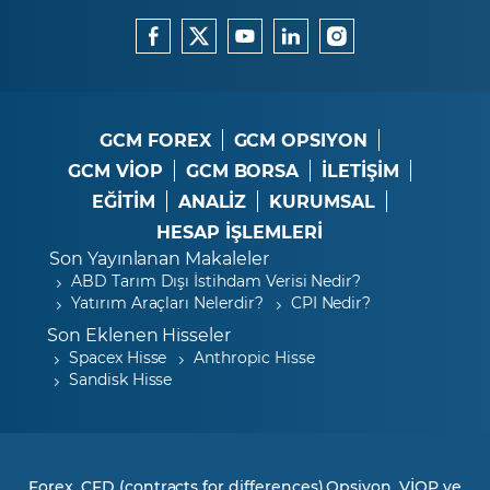
GCM FOREX
GCM OPSIYON
GCM VİOP
GCM BORSA
İLETİŞİM
EĞİTİM
ANALİZ
KURUMSAL
HESAP İŞLEMLERİ
Son Yayınlanan Makaleler
ABD Tarım Dışı İstihdam Verisi Nedir?
Yatırım Araçları Nelerdir?
CPI Nedir?
Son Eklenen Hisseler
Spacex Hisse
Anthropic Hisse
Sandisk Hisse
Forex, CFD (contracts for differences),Opsiyon, VİOP ve