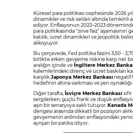
Zarar Olasılığınız
Forex Nedir?
İŞLEM PLATFORMLARI
Küresel para politikası cephesinde 2026 yı
Yurt Dışı Bilanço Takvimi
Yurt İçi
Sorularla Borsa
Finans Sözlüğü
Yasal Bildirimler
Para Güvenliği ve
Borsa Nedir
Model Portföy
S
dinamikler ve risk setleri altında temkinli
ediyor. Enflasyonun 2022–2023 dönemindeki
GCM Trader Eğitim Videoları
GCM 
para politikasında “zirve faiz” aşamasının
katılık, ücret dinamikleri ve jeopolitik bel
alıkoyuyor.
Bu çerçevede, Fed politika faizini 3,50 - 3
birlikte erken gevşeme riskine karşı net bi
aralığın içinde ve
İngiltere Merkez Banka
kalemlerindeki direnç ve ücret baskıları ka
karşılık
Japonya Merkez Bankası
negatif 
hedefinin altına sarkması ve yen oynaklığı 
Diğer tarafta,
İsviçre Merkez Bankası
sıfı
sergilerken, güçlü frank ve düşük enflasyo
aşırı bir senaryoya saklı tutuyor.
Kanada M
dengesi arasında dikkatli bir pozisyon alır
gevşemenin ardından enflasyondaki yeni
ayrışan bir patika izliyor.