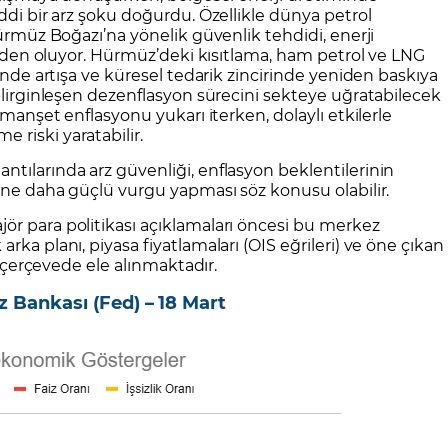
ddi bir arz şoku doğurdu. Özellikle dünya petrol
Hürmüz Boğazı’na yönelik güvenlik tehdidi, enerji
 neden oluyor. Hürmüz’deki kısıtlama, ham petrol ve LNG
rinde artışa ve küresel tedarik zincirinde yeniden baskıya
belirginleşen dezenflasyon sürecini sekteye uğratabilecek
 manşet enflasyonu yukarı iterken, dolaylı etkilerle
riski yaratabilir.
tılarında arz güvenliği, enflasyon beklentilerinin
rine daha güçlü vurgu yapması söz konusu olabilir.
ör para politikası açıklamaları öncesi bu merkez
rka planı, piyasa fiyatlamaları (OIS eğrileri) ve öne çıkan
ir çerçevede ele alınmaktadır.
 Bankası (Fed) – 18 Mart