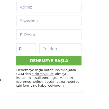
Adınız
Soyadınız
E-Posta
Telefon
Denemeye başla butonuna tıklayarak
GCM'den
elektronik ileti
almayı,
kullanım koşullarını
, kişisel verilerin
p
işlenmesine ilişkin
aydınlatma metni
ve
izin formu
'nu kabul ediyorum.