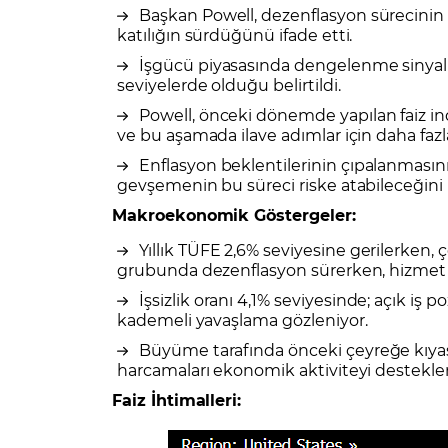
Başkan Powell, dezenflasyon sürecinin 
katılığın sürdüğünü ifade etti.
İşgücü piyasasında dengelenme sinyalle
seviyelerde olduğu belirtildi.
Powell, önceki dönemde yapılan faiz indi
ve bu aşamada ilave adımlar için daha fazl
Enflasyon beklentilerinin çıpalanmasını
gevşemenin bu süreci riske atabileceğini i
Makroekonomik Göstergeler:
Yıllık TÜFE 2,6% seviyesine gerilerken,
grubunda dezenflasyon sürerken, hizmet ka
İşsizlik oranı 4,1% seviyesinde; açık iş 
kademeli yavaşlama gözleniyor.
Büyüme tarafında önceki çeyreğe kıyas
harcamaları ekonomik aktiviteyi destekl
Faiz İhtimalleri: