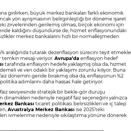
CFD Nedir?
İşlem Koşulları
Rollover Tarih ve Ko
lına girilirken, büyük merkez bankaları farklı ekonomik
 Bilanço Takvimi
Ekonomik Takvim
Analiz Asistan
Eğitim Kitapları
Finansal Okur Yazarlık
 Transferi
Sıkça Sorulan Sorular
Site Haritası
orularla Borsa
Borsa İşlem Koşulları
Canlı Fiyat
 ancak yön ayrışmasının belirginleştiği bir döneme işaret
 zirvelerinden gerilemiş olması, birçok ekonomi için
MT4 Eğitim Videoları
GCM MT5 Eğitim Videoları
 geride kaldığını düşündürse de, hizmet enflasyonundaki
irsizlikler merkez bankalarını hızlı bir normalleşmeden
,75% aralığında tutarak dezenflasyon sürecini teyit etmekle
r temkin mesajı veriyor.
Avrupa’da
enflasyon hedef
sı
tarafında enflasyon hedefe yaklaşmış olsa da, hizmet
demeli ve veri odaklı bir yaklaşımı zorunlu kılıyor. Buna
faiz dönemini geride bırakmış olsa da, enflasyonun %2
politika adımlarını daha hassas hale getiriyor.
r faiz seviyesinde stratejik bir bekle-gör duruşu
n dinamikleri nedeniyle negatif faiz seçeneğini yalnızca
erkez Bankası
ticaret politikası belirsizlikleri ve iç talep
ken,
Avustralya Merkez Bankası
ise 2025’teki
den ivmelenme nedeniyle sıkılaştırma yönüne dönerek