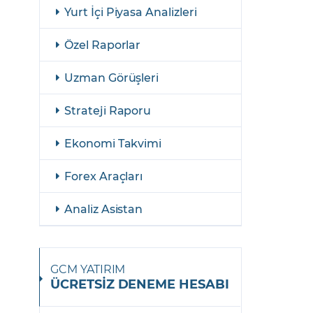
şulları
Yasal Bildirimler
Yurt İçi Piyasa Analizleri
Finansal Araçlar
Özel Raporlar
GCM Borsa Trader Eğitim Videoları
Uzman Görüşleri
Strateji Raporu
Ekonomi Takvimi
Forex Araçları
Analiz Asistan
GCM YATIRIM
ÜCRETSİZ DENEME HESABI