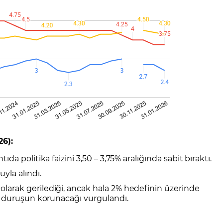
26):
da politika faizini 3,50 – 3,75% aralığında sabit bıraktı.
yla alındı.
larak gerilediği, ancak hala 2% hedefinin üzerinde
i duruşun korunacağı vurgulandı.