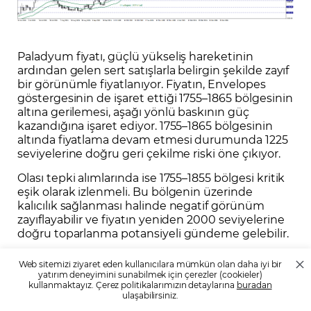
Paladyum fiyatı, güçlü yükseliş hareketinin
ardından gelen sert satışlarla belirgin şekilde zayıf
bir görünümle fiyatlanıyor. Fiyatın, Envelopes
göstergesinin de işaret ettiği 1755–1865 bölgesinin
altına gerilemesi, aşağı yönlü baskının güç
kazandığına işaret ediyor. 1755–1865 bölgesinin
altında fiyatlama devam etmesi durumunda 1225
seviyelerine doğru geri çekilme riski öne çıkıyor.
Olası tepki alımlarında ise 1755–1855 bölgesi kritik
eşik olarak izlenmeli. Bu bölgenin üzerinde
kalıcılık sağlanması halinde negatif görünüm
zayıflayabilir ve fiyatın yeniden 2000 seviyelerine
doğru toparlanma potansiyeli gündeme gelebilir.
BAKIR
Web sitemizi ziyaret eden kullanıcılara mümkün olan daha iyi bir
yatırım deneyimini sunabilmek için çerezler (cookieler)
Kısa Performans Özeti (2025 & Ocak 2026)
kullanmaktayız. Çerez politikalarımızın detaylarına
buradan
ulaşabilirsiniz.
Bakır fiyatları 2025 yılı boyunca güçlü bir