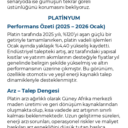
senaryoda ise gümüşün tekrar göreli
üstünlüğünü korumasını bekliyoruz.
PLATİNYUM
Performans Özeti (2025 – 2026 Ocak)
Platin tarafında 2025 yılı, %120’yi aşan güçlü bir
getiriyle tamamlanırken, platin vadeli işlemleri
Ocak ayında yaklaşık %4,40 yükseliş kaydetti.
Endüstriyel talepteki artış, arz tarafındaki yapısal
kısıtlar ve yatırım akımlarının desteğiyle fiyatlar yıl
genelinde belirgin şekilde yükselmiş ve altın
performansının üzerine çıkmıştır. Bu görünüm,
özellikle otomotiv ve yeşil enerji kaynaklı talep
dinamikleriyle desteklenmiştir.
Arz – Talep Dengesi
Platin arzı ağırlıklı olarak Güney Afrika merkezli
maden üretimi ve geri dönüşüm kaynaklarından
oluşmakta olup, kısa vadede arz artışının sınırlı
kalması beklenmektedir. Uzun geliştirme süreleri,
enerji arzı sorunları, operasyonel riskler ve maliyet
baskıları arz esnekliğini düşük tutan başlıca