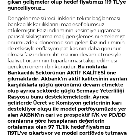
çıkan gelişmeler olup hedef fiyatımızı 119 TL’ye
güncelliyoruz...
Dengelenme süreci linklerin tekrar bağlanması
bankacılık karlılıklarını maalesef olumsuz
etkilemiştir. Faiz indiriminin kesintiye uğraması
parasal sıkılaştırma marj genişlemesini ertelemişti
önümüzdeki dönemde son gelen faiz indiriminin
de etkisiyle enflasyon patikasının daha görünür
olması faiz indirimi ihtimalinin devam etmesiyle
faaliyet ortamının toparlanması takip edilmesi
gereken önemli bir konudur.
Bu noktada
Bankacılık Sektörünün AKTİF KALİTESİ öne
çıkmaktadır. Akbank’ın aktif kalitesinin ayrılan
karşılıklarla güçlü görünümü devam etmekte
olup ayrıca sektörde güçlü Sermaye Yeterliliği
Rasyosu bunu desteklemektedir. Ayrıca
gelirlerde Ücret ve Komisyon gelirlerinin karı
destekliyor oluşu ile model portföyümüzde yer
alan AKBNK’ın cari ve prospektif F/K ve PD/DD
oranlarına göre hesaplanan değerlerin
ortalaması olan 97 TL’lik hedef fiyatımızı
119TL’ye çıkartıyor ve model portföyde tutmaya