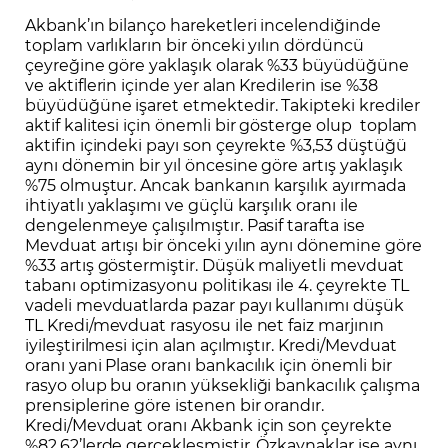
Akbank’ın bilanço hareketleri incelendiğinde
toplam varlıkların bir önceki yılın dördüncü
çeyreğine göre yaklaşık olarak %33 büyüdüğüne
ve aktiflerin içinde yer alan Kredilerin ise %38
büyüdüğüne işaret etmektedir. Takipteki krediler
aktif kalitesi için önemli bir gösterge olup toplam
aktifin içindeki payı son çeyrekte %3,53 düştüğü
aynı dönemin bir yıl öncesine göre artış yaklaşık
%75 olmuştur. Ancak bankanın karşılık ayırmada
ihtiyatlı yaklaşımı ve güçlü karşılık oranı ile
dengelenmeye çalışılmıştır. Pasif tarafta ise
Mevduat artışı bir önceki yılın aynı dönemine göre
%33 artış göstermiştir. Düşük maliyetli mevduat
tabanı optimizasyonu politikası ile 4. çeyrekte TL
vadeli mevduatlarda pazar payı kullanımı düşük
TL Kredi/mevduat rasyosu ile net faiz marjının
iyileştirilmesi için alan açılmıştır. Kredi/Mevduat
oranı yani Plase oranı bankacılık için önemli bir
rasyo olup bu oranın yüksekliği bankacılık çalışma
prensiplerine göre istenen bir orandır.
Kredi/Mevduat oranı Akbank için son çeyrekte
%82,62’lerde gerçekleşmiştir. Özkaynaklar ise aynı