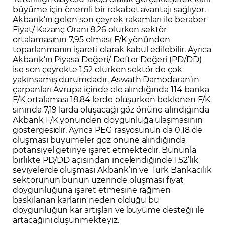
büyüme için önemli bir rekabet avantajı sağlıyor.
Akbank’ın gelen son çeyrek rakamları ile beraber
Fiyat/ Kazanç Oranı 8,26 olurken sektör
ortalamasının 7,95 olması F/K yönünden
toparlanmanın işareti olarak kabul edilebilir. Ayrıca
Akbank’ın Piyasa Değeri/ Defter Değeri (PD/DD)
ise son çeyrekte 1,52 olurken sektör de çok
yakınsamış durumdadır. Aswath Damodaran’ın
çarpanları Avrupa içinde ele alındığında 114 banka
F/K ortalaması 18,84 lerde oluşurken beklenen F/K
sınında 7,19 larda oluşacağı göz önüne alındığında
Akbank F/K yönünden doygunluğa ulaşmasının
göstergesidir. Ayrıca PEG rasyosunun da 0,18 de
oluşması büyümeler göz önüne alındığında
potansiyel getiriye işaret etmektedir. Bununla
birlikte PD/DD açısından incelendiğinde 1,52’lik
seviyelerde oluşması Akbank’ın ve Türk Bankacılık
sektörünün bunun üzerinde oluşması fiyat
doygunluğuna işaret etmesine rağmen
baskılanan karların neden olduğu bu
doygunluğun kar artışları ve büyüme desteği ile
artacağını düşünmekteyiz.