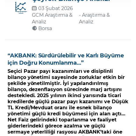
03 Şubat 2026
GCM Araştırma &
- Araştırma &
Şifremi Unuttum
Analiz
Analiz
Borsa
“AKBANK: Sürdürülebilir ve Karlı Büyüme
için Doğru Konumlanma…”
Seçici Pazar payı kazanımları ve disiplinli
bilanço yönetimi sayesinde zorluklar etkin bir
şekilde yönetilmiştir. İyi yapılandırılmış
bilanço, dezenflasyon sürecinde marj artışını
destekledi. 2025 yılının ikinci yarısında ticari
kredilerde güçlü pazar payı kazanımı ve Düşük
TL Kredi/Mevduat oranı ile esnek bilanço
yönetimi güçlü kredi büyümesi için alan açtı…
Net Faiz gelirindeki toparlanma ve faaliyet
giderlerindeki görece azalma ve güçlü
sermaye yeterliliği rasyosu
AKBANK
’taki öne