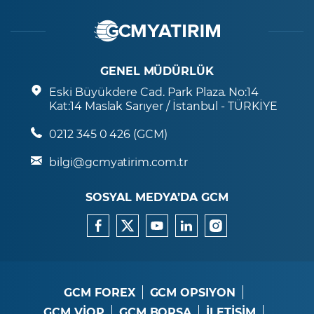
GENEL MÜDÜRLÜK
Eski Büyükdere Cad. Park Plaza. No:14
Kat:14 Maslak Sarıyer / İstanbul - TÜRKİYE
0212 345 0 426 (GCM)
bilgi@gcmyatirim.com.tr
SOSYAL MEDYA’DA GCM
GCM FOREX
GCM OPSIYON
GCM VİOP
GCM BORSA
İLETİŞİM