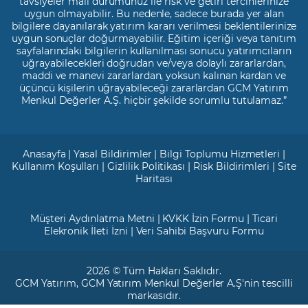
tavsiyeler mali durumunuz ile risk ve getiri tercihlerinize
uygun olmayabilir. Bu nedenle, sadece burada yer alan
bilgilere dayanılarak yatırım kararı verilmesi beklentilerinize
uygun sonuçlar doğurmayabilir. Eğitim içeriği veya tanıtım
sayfalarındaki bilgilerin kullanılması sonucu yatırımcıların
uğrayabilecekleri doğrudan ve/veya dolaylı zararlardan,
maddi ve manevi zararlardan, yoksun kalınan kardan ve
üçüncü kişilerin uğrayabileceği zararlardan GCM Yatırım
Menkul Değerler A.Ş. hiçbir şekilde sorumlu tutulamaz.”
Anasayfa
|
Yasal Bildirimler
|
Bilgi Toplumu Hizmetleri
|
Kullanım Koşulları
|
Gizlilik Politikası
|
Risk Bildirimleri
|
Site
Haritası
Müşteri Aydınlatma Metni
|
KVKK İzin Formu
|
Ticari
Elekronik İleti İzni
|
Veri Sahibi Başvuru Formu
2026 © Tüm Hakları Saklıdır.
GCM Yatırım
, GCM Yatırım Menkul Değerler A.Ş'nin tescilli
markasıdır.