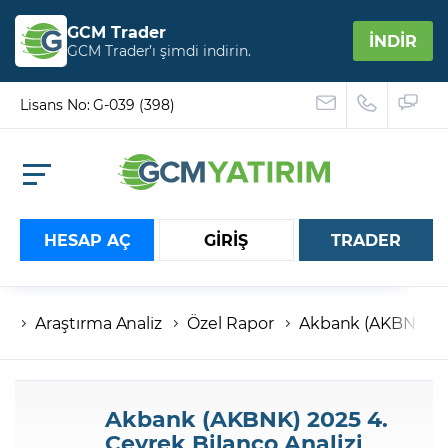
GCM Trader
İNDİR
GCM Trader’ı şimdi indirin.
Lisans No: G-039 (398)
HESAP AÇ
GİRİŞ
TRADER
Araştırma Analiz
Özel Rapor
Akbank (AKBNK) 202
Hesap numaranız
Şifreniz
Akbank (AKBNK) 2025 4.
Çeyrek Bilanço Analizi