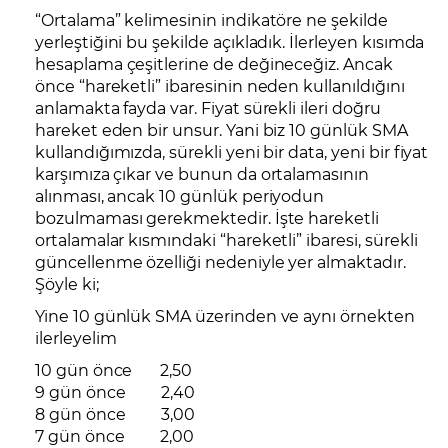
“Ortalama” kelimesinin indikatöre ne şekilde
yerleştiğini bu şekilde açıkladık. İlerleyen kısımda
hesaplama çeşitlerine de değineceğiz. Ancak
önce “hareketli” ibaresinin neden kullanıldığını
anlamakta fayda var. Fiyat sürekli ileri doğru
hareket eden bir unsur. Yani biz 10 günlük SMA
kullandığımızda, sürekli yeni bir data, yeni bir fiyat
karşımıza çıkar ve bunun da ortalamasının
alınması, ancak 10 günlük periyodun
bozulmaması gerekmektedir. İşte hareketli
ortalamalar kısmındaki “hareketli” ibaresi, sürekli
güncellenme özelliği nedeniyle yer almaktadır.
Şöyle ki;
Yine 10 günlük SMA üzerinden ve aynı örnekten
ilerleyelim
10 gün önce 2,50
9 gün önce 2,40
8 gün önce 3,00
7 gün önce 2,00