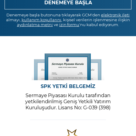
Denemeye başla butonuna tıklayarak GCM'den
elektronik ileti
almayı,
kullanım koşullarını
, kişisel verilerin işlenmesine ilişkin
aydınlatma metni
ve
izin formu
'nu kabul ediyorum.
SPK YETKİ BELGEMİZ
Sermaye Piyasası Kurulu tarafından
yetkilendirilmiş Geniş Yetkili Yatırım
Kuruluşudur. Lisans No: G-039 (398)