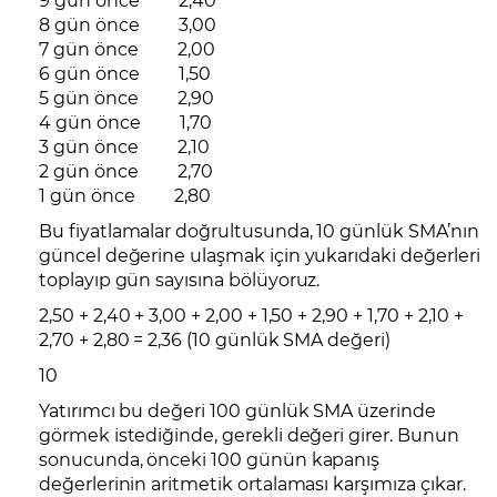
8 gün önce 3,00
7 gün önce 2,00
6 gün önce 1,50
5 gün önce 2,90
4 gün önce 1,70
3 gün önce 2,10
2 gün önce 2,70
1 gün önce 2,80
Bu fiyatlamalar doğrultusunda, 10 günlük SMA’nın
güncel değerine ulaşmak için yukarıdaki değerleri
toplayıp gün sayısına bölüyoruz.
2,50 + 2,40 + 3,00 + 2,00 + 1,50 + 2,90 + 1,70 + 2,10 +
2,70 + 2,80 = 2,36 (10 günlük SMA değeri)
10
Yatırımcı bu değeri 100 günlük SMA üzerinde
görmek istediğinde, gerekli değeri girer. Bunun
sonucunda, önceki 100 günün kapanış
değerlerinin aritmetik ortalaması karşımıza çıkar.