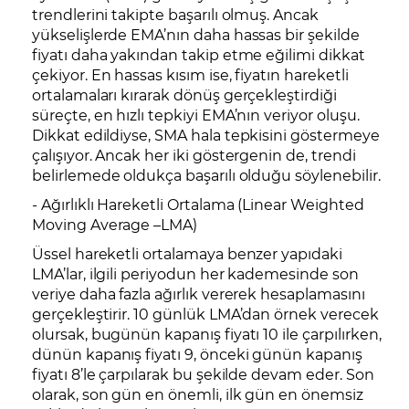
trendlerini takipte başarılı olmuş. Ancak
yükselişlerde EMA’nın daha hassas bir şekilde
fiyatı daha yakından takip etme eğilimi dikkat
çekiyor. En hassas kısım ise, fiyatın hareketli
ortalamaları kırarak dönüş gerçekleştirdiği
süreçte, en hızlı tepkiyi EMA’nın veriyor oluşu.
Dikkat edildiyse, SMA hala tepkisini göstermeye
çalışıyor. Ancak her iki göstergenin de, trendi
belirlemede oldukça başarılı olduğu söylenebilir.
- Ağırlıklı Hareketli Ortalama (Linear Weighted
Moving Average –LMA)
Üssel hareketli ortalamaya benzer yapıdaki
LMA’lar, ilgili periyodun her kademesinde son
veriye daha fazla ağırlık vererek hesaplamasını
gerçekleştirir. 10 günlük LMA’dan örnek verecek
olursak, bugünün kapanış fiyatı 10 ile çarpılırken,
dünün kapanış fiyatı 9, önceki günün kapanış
fiyatı 8’le çarpılarak bu şekilde devam eder. Son
olarak, son gün en önemli, ilk gün en önemsiz