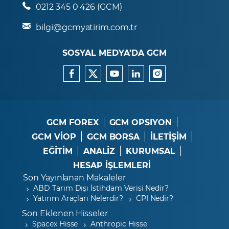
0212 345 0 426 (GCM)
bilgi@gcmyatirim.com.tr
SOSYAL MEDYA’DA GCM
GCM FOREX
GCM OPSIYON
GCM VİOP
GCM BORSA
İLETİŞİM
EĞİTİM
ANALİZ
KURUMSAL
HESAP İŞLEMLERİ
Son Yayınlanan Makaleler
ABD Tarım Dışı İstihdam Verisi Nedir?
Yatırım Araçları Nelerdir?
CPI Nedir?
Son Eklenen Hisseler
Spacex Hisse
Anthropic Hisse