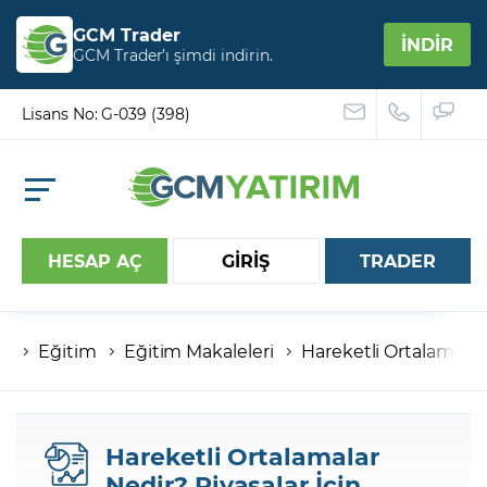
GCM Trader
İNDİR
GCM Trader’ı şimdi indirin.
Lisans No: G-039 (398)
HESAP AÇ
GİRİŞ
TRADER
Eğitim
Eğitim Makaleleri
Hareketli Ortalamalar
Hesap numaranız
Şifreniz
Hareketli Ortalamalar
Nedir? Piyasalar İçin