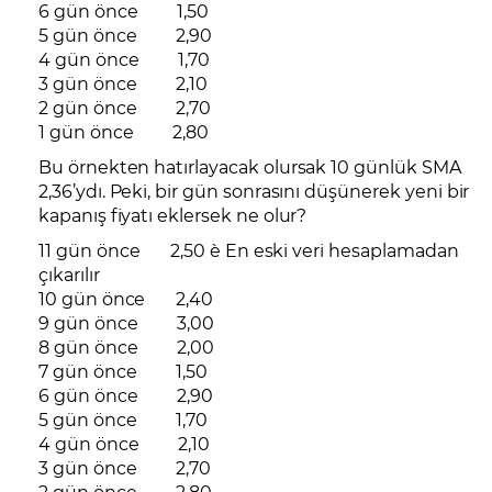
6 gün önce 1,50
5 gün önce 2,90
4 gün önce 1,70
3 gün önce 2,10
2 gün önce 2,70
1 gün önce 2,80
Bu örnekten hatırlayacak olursak 10 günlük SMA
2,36’ydı. Peki, bir gün sonrasını düşünerek yeni bir
kapanış fiyatı eklersek ne olur?
11 gün önce 2,50 è En eski veri hesaplamadan
çıkarılır
10 gün önce 2,40
9 gün önce 3,00
8 gün önce 2,00
7 gün önce 1,50
6 gün önce 2,90
5 gün önce 1,70
4 gün önce 2,10
3 gün önce 2,70
2 gün önce 2,80